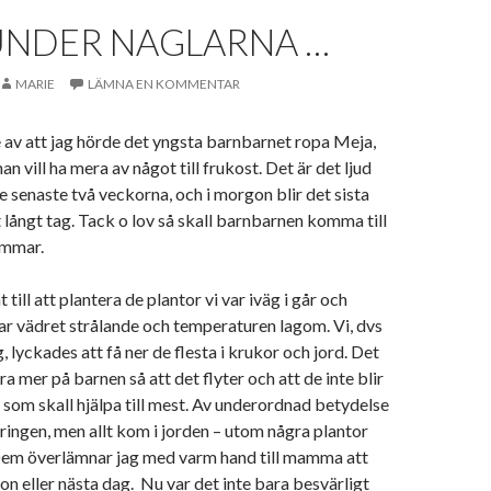
UNDER NAGLARNA …
MARIE
LÄMNA EN KOMMENTAR
av att jag hörde det yngsta barnbarnet ropa Meja,
an vill ha mera av något till frukost. Det är det ljud
 senaste två veckorna, och i morgon blir det sista
långt tag. Tack o lov så skall barnbarnen komma till
sommar.
 till att plantera de plantor vi var iväg i går och
ar vädret strålande och temperaturen lagom. Vi, dvs
 lyckades att få ner de flesta i krukor och jord. Det
ra mer på barnen så att det flyter och att de inte blir
om skall hjälpa till mest. Av underordnad betydelse
eringen, men allt kom i jorden – utom några plantor
Dem överlämnar jag med varm hand till mamma att
on eller nästa dag. Nu var det inte bara besvärligt