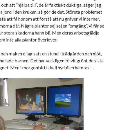
h att ”hjälpa till”, de är faktiskt duktiga, säger jag
sa jord i den krukan, så gör de det. Största problemet
te att få honom att förstå att nu gräver vi inte mer,
morna där. Några plantor sej sej en ”omgång”, vi får se
 hur stora skadorna hann bli. Men deras arbetsglädje
m inte alla plantor överlever.
 och maken o jag satt en stund i trädgården och njöt,
a lade barnen. Det har verkligen blivit grönt de sista
gnet. Men i morgonbitti skall hyrbilen hämtas …