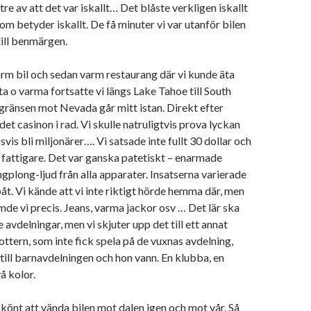
tre av att det var iskallt… Det blåste verkligen iskallt
om betyder iskallt. De få minuter vi var utanför bilen
till benmärgen.
arm bil och sedan varm restaurang där vi kunde äta
a o varma fortsatte vi längs Lake Tahoe till South
gränsen mot Nevada går mitt istan. Direkt efter
r det casinon i rad. Vi skulle natruligtvis prova lyckan
is bli miljonärer…. Vi satsade inte fullt 30 dollar och
r fattigare. Det var ganska patetiskt – enarmade
ngplong-ljud från alla apparater. Insatserna varierade
påt. Vi kände att vi inte riktigt hörde hemma där, men
de vi precis. Jeans, varma jackor osv … Det lär ska
 avdelningar, men vi skjuter upp det till ett annat
dottern, som inte fick spela på de vuxnas avdelning,
ill barnavdelningen och hon vann. En klubba, en
å kolor.
könt att vända bilen mot dalen igen och mot vår. Så