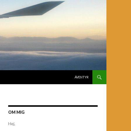
GÅ TILL INNEHÅLL
ÄVENTYR
OM MIG
Hej,