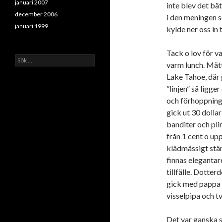
januari 2007
inte blev det bät
december 2006
i den meningen s
januari 1999
kylde ner oss in 
Tack o lov för v
Sök
varm lunch. Mätt
efter:
Lake Tahoe, där 
”linjen” så ligge
och förhoppningsv
gick ut 30 dolla
banditer och pli
från 1 cent o up
klädmässigt stäm
finnas elegantare
tillfälle. Dotter
gick med pappa t
visselpipa och tv
Det var ganska s