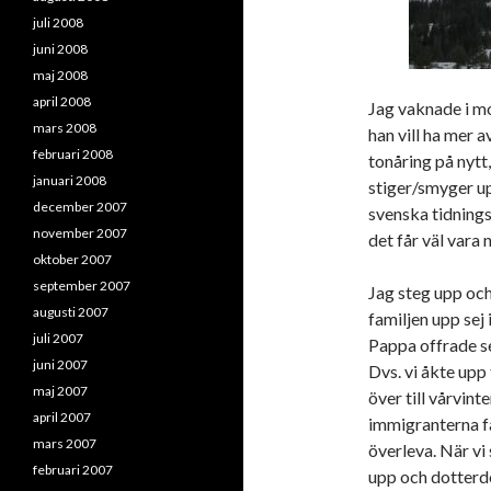
juli 2008
juni 2008
maj 2008
april 2008
Jag vaknade i m
mars 2008
han vill ha mer a
februari 2008
tonåring på nytt
januari 2008
stiger/smyger up
december 2007
svenska tidnings
november 2007
det får väl vara
oktober 2007
september 2007
Jag steg upp och
augusti 2007
familjen upp sej
juli 2007
Pappa offrade se
juni 2007
Dvs. vi åkte upp 
maj 2007
över till vårvinte
april 2007
immigranterna fa
mars 2007
överleva. När vi 
februari 2007
upp och dotterd