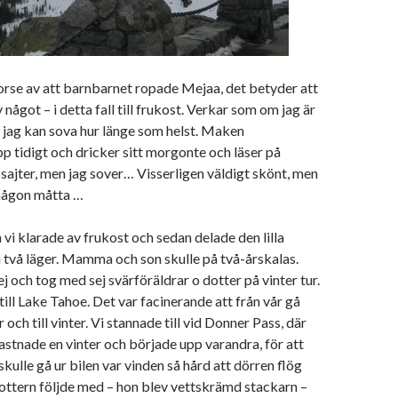
orse av att barnbarnet ropade Mejaa, det betyder att
v något – i detta fall till frukost. Verkar som om jag är
, jag kan sova hur länge som helst. Maken
p tidigt och dricker sitt morgonte och läser på
sajter, men jag sover… Visserligen väldigt skönt, men
 någon måtta …
 vi klarade av frukost och sedan delade den lilla
 i två läger. Mamma och son skulle på två-årskalas.
j och tog med sej svärföräldrar o dotter på vinter tur.
till Lake Tahoe. Det var facinerande att från vår gå
r och till vinter. Vi stannade till vid Donner Pass, där
stnade en vinter och började upp varandra, för att
skulle gå ur bilen var vinden så hård att dörren flög
ottern följde med – hon blev vettskrämd stackarn –