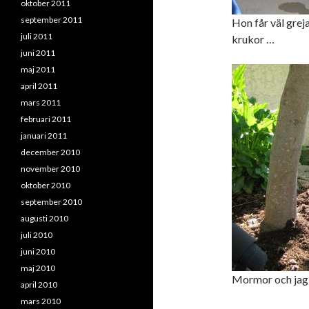
oktober 2011
september 2011
Hon får väl greja 
juli 2011
krukor …
juni 2011
maj 2011
april 2011
mars 2011
februari 2011
januari 2011
december 2010
november 2010
oktober 2010
september 2010
augusti 2010
juli 2010
juni 2010
maj 2010
Mormor och jag 
april 2010
mars 2010