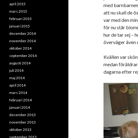
april 2015
med barnbarnen oc
mars 2015
att nu skall de ö
februari 2015
var med den mins
januari 2015
för nu står blom
december 2014
hur de tar sej –
november 2014
överväger även o
oktober 2014
september 2014
Kvällen var skön
augusti 2014
medan föräldrarn
juli 2014
dagarna efter re
maj 2014
april 2014
mars 2014
februari 2014
januari 2014
december 2013
november 2013
oktober 2013
september 2013