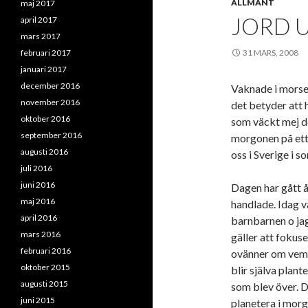
ALLMÄNT
maj 2017
JORD 
april 2017
mars 2017
februari 2017
31 MARS, 2008
januari 2017
december 2016
Vaknade i morse 
november 2016
det betyder att h
oktober 2016
som väckt mej de
september 2016
morgonen på ett 
augusti 2016
oss i Sverige i 
juli 2016
juni 2016
Dagen har gått åt
maj 2016
handlade. Idag v
april 2016
barnbarnen o jag,
mars 2016
gäller att fokuse
februari 2016
ovänner om vem s
oktober 2015
blir själva plant
augusti 2015
som blev över. 
juni 2015
planetera i morg