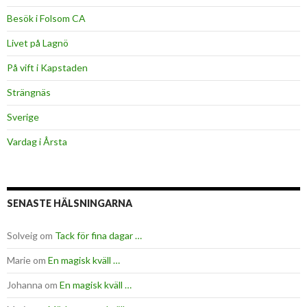
Besök i Folsom CA
Livet på Lagnö
På vift i Kapstaden
Strängnäs
Sverige
Vardag i Årsta
SENASTE HÄLSNINGARNA
Solveig
om
Tack för fina dagar …
Marie
om
En magisk kväll …
Johanna
om
En magisk kväll …