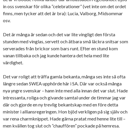
in oss svenskar för olika ”celebrationer” (vet inte om det ordet
finns, men tycker att det är bra): Lucia, Valborg, Midsommar
osv.
Det är många år sedan och det var lite vingligt den första
stunden med vinglas, servett och ätbara små läckra snitsar som
serverades från brickor som bars runt. Efter en stund kom
vanan tillbaka och jag kunde hantera det hela med lite
värdighet.
Det var roligt att träffa gamla bekanta, många ses inte så ofta
längre sedan SWEA upphörde här i SA. Där var också många
nya yngre svenskar – hann inte med alla innan det var slut. Hade
intressanta, roliga och givande samtal under de timmar jag var
där och gjorde en ny trevlig bekantskap med en före detta
minister i alliansregeringen. Hon bjöd verkligen på sig själv och
var rena charmknippet. Hade gärna pratat med henne lite till –
men kvällen tog slut och ”chauffören” pockade på hemresa.