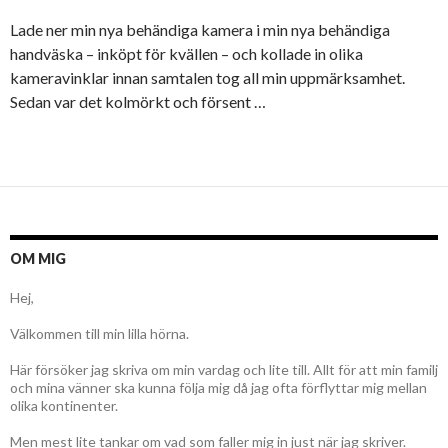
Lade ner min nya behändiga kamera i min nya behändiga
handväska – inköpt för kvällen – och kollade in olika
kameravinklar innan samtalen tog all min uppmärksamhet.
Sedan var det kolmörkt och försent …
OM MIG
Hej,
Välkommen till min lilla hörna.
Här försöker jag skriva om min vardag och lite till. Allt för att min familj
och mina vänner ska kunna följa mig då jag ofta förflyttar mig mellan
olika kontinenter.
Men mest lite tankar om vad som faller mig in just när jag skriver.