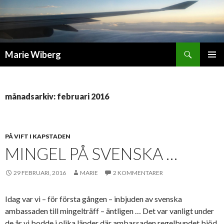
Sök
Marie Wiberg
GÅ
PRIMÄR
TILL
MENY
INNEHÅLL
månadsarkiv: februari 2016
PÅ VIFT I KAPSTADEN
MINGEL PÅ SVENSKA …
29 FEBRUARI, 2016
MARIE
2 KOMMENTARER
Idag var vi – för första gången – inbjuden av svenska
ambassaden till mingelträff – äntligen … Det var vanligt under
de år vi bodde i olika länder där ambassaden regelbundet bjöd