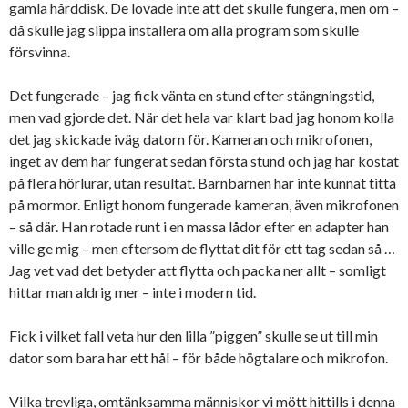
gamla hårddisk. De lovade inte att det skulle fungera, men om –
då skulle jag slippa installera om alla program som skulle
försvinna.
Det fungerade – jag fick vänta en stund efter stängningstid,
men vad gjorde det. När det hela var klart bad jag honom kolla
det jag skickade iväg datorn för. Kameran och mikrofonen,
inget av dem har fungerat sedan första stund och jag har kostat
på flera hörlurar, utan resultat. Barnbarnen har inte kunnat titta
på mormor. Enligt honom fungerade kameran, även mikrofonen
– så där. Han rotade runt i en massa lådor efter en adapter han
ville ge mig – men eftersom de flyttat dit för ett tag sedan så …
Jag vet vad det betyder att flytta och packa ner allt – somligt
hittar man aldrig mer – inte i modern tid.
Fick i vilket fall veta hur den lilla ”piggen” skulle se ut till min
dator som bara har ett hål – för både högtalare och mikrofon.
Vilka trevliga, omtänksamma människor vi mött hittills i denna