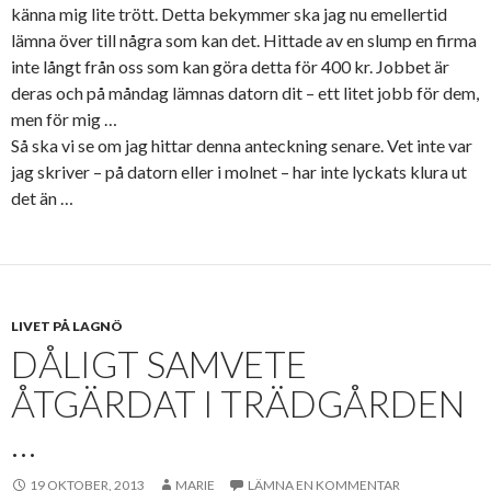
känna mig lite trött. Detta bekymmer ska jag nu emellertid
lämna över till några som kan det. Hittade av en slump en firma
inte långt från oss som kan göra detta för 400 kr. Jobbet är
deras och på måndag lämnas datorn dit – ett litet jobb för dem,
men för mig …
Så ska vi se om jag hittar denna anteckning senare. Vet inte var
jag skriver – på datorn eller i molnet – har inte lyckats klura ut
det än …
LIVET PÅ LAGNÖ
DÅLIGT SAMVETE
ÅTGÄRDAT I TRÄDGÅRDEN
…
19 OKTOBER, 2013
MARIE
LÄMNA EN KOMMENTAR