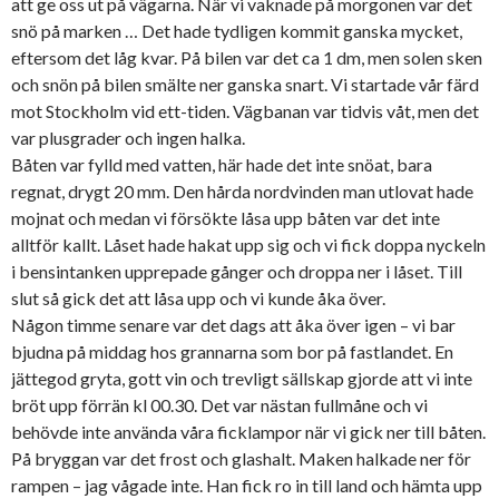
att ge oss ut på vägarna. När vi vaknade på morgonen var det
snö på marken … Det hade tydligen kommit ganska mycket,
eftersom det låg kvar. På bilen var det ca 1 dm, men solen sken
och snön på bilen smälte ner ganska snart. Vi startade vår färd
mot Stockholm vid ett-tiden. Vägbanan var tidvis våt, men det
var plusgrader och ingen halka.
Båten var fylld med vatten, här hade det inte snöat, bara
regnat, drygt 20 mm. Den hårda nordvinden man utlovat hade
mojnat och medan vi försökte låsa upp båten var det inte
alltför kallt. Låset hade hakat upp sig och vi fick doppa nyckeln
i bensintanken upprepade gånger och droppa ner i låset. Till
slut så gick det att låsa upp och vi kunde åka över.
Någon timme senare var det dags att åka över igen – vi bar
bjudna på middag hos grannarna som bor på fastlandet. En
jättegod gryta, gott vin och trevligt sällskap gjorde att vi inte
bröt upp förrän kl 00.30. Det var nästan fullmåne och vi
behövde inte använda våra ficklampor när vi gick ner till båten.
På bryggan var det frost och glashalt. Maken halkade ner för
rampen – jag vågade inte. Han fick ro in till land och hämta upp