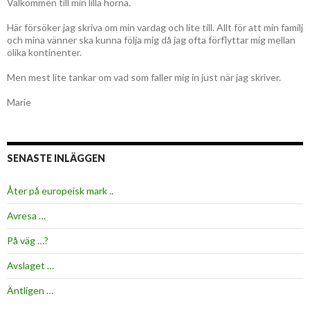
Välkommen till min lilla hörna.
Här försöker jag skriva om min vardag och lite till. Allt för att min familj
och mina vänner ska kunna följa mig då jag ofta förflyttar mig mellan
olika kontinenter.
Men mest lite tankar om vad som faller mig in just när jag skriver.
Marie
SENASTE INLÄGGEN
Åter på europeisk mark ..
Avresa …
På väg …?
Avslaget …
Äntligen …