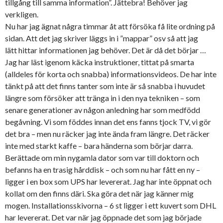
tillgång till samma information”. Jättebra! Behöver jag
verkligen.
Nu har jag ägnat några timmar åt att försöka få lite ordning på
sidan. Att det jag skriver läggs in i ”mappar” osv så att jag
lätt hittar informationen jag behöver. Det är då det börjar …
Jag har läst igenom käcka instruktioner, tittat på smarta
(alldeles för korta och snabba) informationsvideos. De har inte
tänkt på att det finns tanter som inte är så snabba i huvudet
längre som försöker att tränga in i den nya tekniken – som
senare generationer av någon anledning har som medfödd
begåvning. Vi som föddes innan det ens fanns tjock TV, vi gör
det bra – men nu räcker jag inte ända fram längre. Det räcker
inte med starkt kaffe – bara händerna som börjar darra.
Berättade om min nygamla dator som var till doktorn och
befanns ha en trasig hårddisk – och som nu har fått en ny –
ligger i en box som UPS har levererat. Jag har inte öppnat och
kollat om den finns däri. Ska göra det när jag känner mig
mogen. Installationsskivorna – 6 st ligger i ett kuvert som DHL
har levererat. Det var när jag öppnade det som jag började