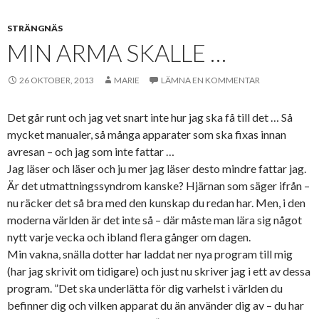
STRÄNGNÄS
MIN ARMA SKALLE …
26 OKTOBER, 2013
MARIE
LÄMNA EN KOMMENTAR
Det går runt och jag vet snart inte hur jag ska få till det … Så
mycket manualer, så många apparater som ska fixas innan
avresan – och jag som inte fattar …
Jag läser och läser och ju mer jag läser desto mindre fattar jag.
Är det utmattningssyndrom kanske? Hjärnan som säger ifrån –
nu räcker det så bra med den kunskap du redan har. Men, i den
moderna världen är det inte så – där måste man lära sig något
nytt varje vecka och ibland flera gånger om dagen.
Min vakna, snälla dotter har laddat ner nya program till mig
(har jag skrivit om tidigare) och just nu skriver jag i ett av dessa
program. ”Det ska underlätta för dig varhelst i världen du
befinner dig och vilken apparat du än använder dig av – du har