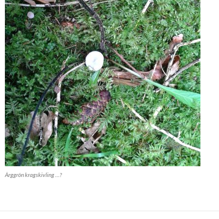
Ärggrön kragskivling …?