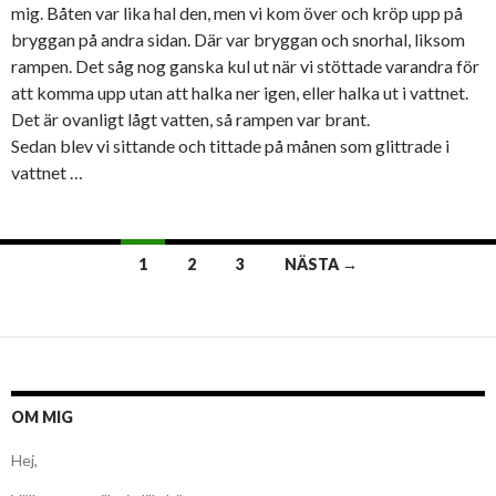
mig. Båten var lika hal den, men vi kom över och kröp upp på
bryggan på andra sidan. Där var bryggan och snorhal, liksom
rampen. Det såg nog ganska kul ut när vi stöttade varandra för
att komma upp utan att halka ner igen, eller halka ut i vattnet.
Det är ovanligt lågt vatten, så rampen var brant.
Sedan blev vi sittande och tittade på månen som glittrade i
vattnet …
Inläggsnavigering
1
2
3
NÄSTA →
OM MIG
Hej,