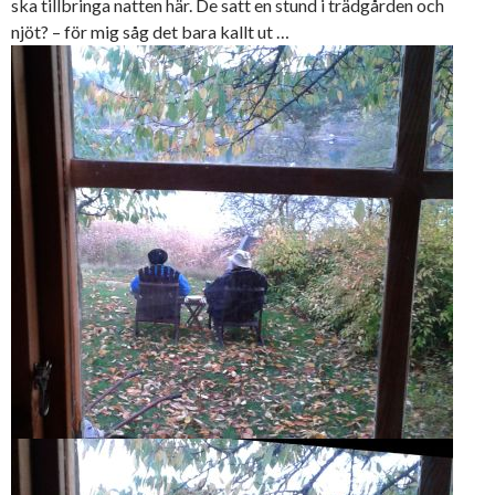
ska tillbringa natten här. De satt en stund i trädgården och
njöt? – för mig såg det bara kallt ut …