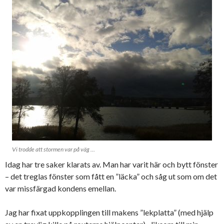
Vi trodde att stormen var på väg …
Idag har tre saker klarats av. Man har varit här och bytt fönster
– det treglas fönster som fått en ”läcka” och såg ut som om det
var missfärgad kondens emellan.
Jag har fixat uppkopplingen till makens ”lekplatta” (med hjälp