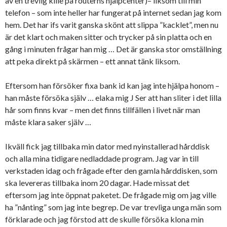
av en trevlig kille på routerns hjälpcenter)– liksom till min
telefon – som inte heller har fungerat på internet sedan jag kom
hem. Det har ifs varit ganska skönt att slippa ”kacklet”, men nu
är det klart och maken sitter och trycker på sin platta och en
gång i minuten frågar han mig … Det är ganska stor omställning
att peka direkt på skärmen – ett annat tänk liksom.
Eftersom han försöker fixa bank id kan jag inte hjälpa honom –
han måste försöka själv … elaka mig J Ser att han sliter i det lilla
hår som finns kvar – men det finns tillfällen i livet när man
måste klara saker själv …
Ikväll fick jag tillbaka min dator med nyinstallerad hårddisk
och alla mina tidigare nedladdade program. Jag var in till
verkstaden idag och frågade efter den gamla hårddisken, som
ska levereras tillbaka inom 20 dagar. Hade missat det
eftersom jag inte öppnat paketet. De frågade mig om jag ville
ha ”nånting” som jag inte begrep. De var trevliga unga män som
förklarade och jag förstod att de skulle försöka klona min