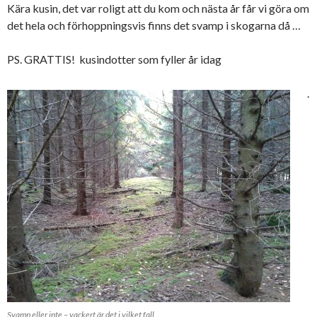
Kära kusin, det var roligt att du kom och nästa år får vi göra om
det hela och förhoppningsvis finns det svamp i skogarna då …
PS. GRATTIS! kusindotter som fyller år idag
.
Svamp eller inte – vackert är det i vilket fall …