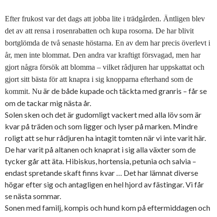
Efter frukost var det dags att jobba lite i trädgården. Äntligen blev
det av att rensa i rosenrabatten och kupa rosorna. De har blivit
bortglömda de två senaste höstarna. En av dem har precis överlevt i
år, men inte blommat. Den andra var kraftigt försvagad, men har
gjort några försök att blomma – vilket rådjuren har uppskattat och
gjort sitt bästa för att knapra i sig knopparna efterhand som de
u är de både kupade och täckta med granris – får se
kommit. N
om de tackar mig nästa år.
Solen sken och det är gudomligt vackert med alla löv som är
kvar på träden och som ligger och lyser på marken. Mindre
roligt att se hur rådjuren ha intagit tomten när vi inte varit här.
De har varit på altanen och knaprat i sig alla växter som de
tycker går att äta. Hibiskus, hortensia, petunia och salvia –
endast spretande skaft finns kvar … Det har lämnat diverse
högar efter sig och antagligen en hel hjord av fästingar. Vi får
se nästa sommar.
Sonen med familj, kompis och hund kom på eftermiddagen och