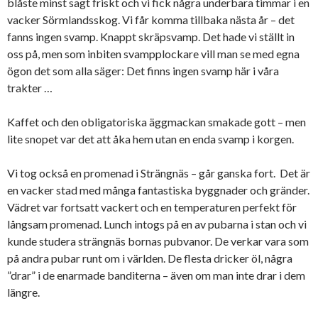
blåste minst sagt friskt och vi fick några underbara timmar i en
vacker Sörmlandsskog. Vi får komma tillbaka nästa år – det
fanns ingen svamp. Knappt skräpsvamp. Det hade vi ställt in
oss på, men som inbiten svampplockare vill man se med egna
ögon det som alla säger: Det finns ingen svamp här i våra
trakter …
Kaffet och den obligatoriska äggmackan smakade gott – men
lite snopet var det att åka hem utan en enda svamp i korgen.
Vi tog också en promenad i Strängnäs – går ganska fort. Det är
en vacker stad med många fantastiska byggnader och gränder.
Vädret var fortsatt vackert och en temperaturen perfekt för
långsam promenad. Lunch intogs på en av pubarna i stan och vi
kunde studera strängnäs bornas pubvanor. De verkar vara som
på andra pubar runt om i världen. De flesta dricker öl, några
”drar” i de enarmade banditerna – även om man inte drar i dem
längre.