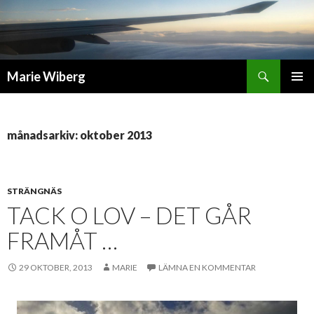
Sök
Marie Wiberg
GÅ
PRIMÄR
TILL
MENY
INNEHÅLL
månadsarkiv: oktober 2013
STRÄNGNÄS
TACK O LOV – DET GÅR
FRAMÅT …
29 OKTOBER, 2013
MARIE
LÄMNA EN KOMMENTAR