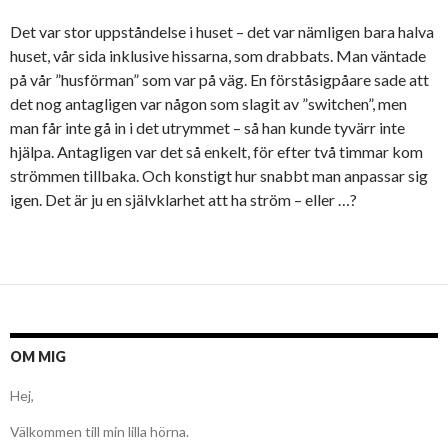
Det var stor uppståndelse i huset – det var nämligen bara halva
huset, vår sida inklusive hissarna, som drabbats. Man väntade
på vår ”husförman” som var på väg. En förståsigpåare sade att
det nog antagligen var någon som slagit av ”switchen”, men
man får inte gå in i det utrymmet – så han kunde tyvärr inte
hjälpa. Antagligen var det så enkelt, för efter två timmar kom
strömmen tillbaka. Och konstigt hur snabbt man anpassar sig
igen. Det är ju en självklarhet att ha ström – eller …?
OM MIG
Hej,
Välkommen till min lilla hörna.