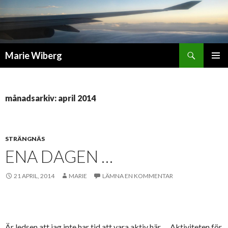
Sök
Marie Wiberg
GÅ
PRIMÄR
TILL
MENY
INNEHÅLL
månadsarkiv: april 2014
STRÄNGNÄS
ENA DAGEN …
21 APRIL, 2014
MARIE
LÄMNA EN KOMMENTAR
Är ledsen att jag inte har tid att vara aktiv här … Aktiviteten för