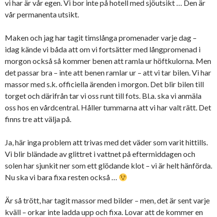
vi har är vår egen. Vi bor inte på hotell med sjöutsikt … Den är
vår permanenta utsikt.
Maken och jag har tagit timslånga promenader varje dag –
idag kände vi båda att om vi fortsätter med långpromenad i
morgon också så kommer benen att ramla ur höftkulorna. Men
det passar bra – inte att benen ramlar ur – att vi tar bilen. Vi har
massor med s.k. officiella ärenden i morgon. Det blir bilen till
torget och därifrån tar vi oss runt till fots. Bl.a. ska vi anmäla
oss hos en vårdcentral. Håller tummarna att vi har valt rätt. Det
finns tre att välja på.
Ja, här inga problem att trivas med det väder som varit hittills.
Vi blir bländade av glittret i vattnet på eftermiddagen och
solen har sjunkit ner som ett glödande klot – vi är helt hänförda.
Nu ska vi bara fixa resten också …
Är så trött, har tagit massor med bilder – men, det är sent varje
kväll – orkar inte ladda upp och fixa. Lovar att de kommer en