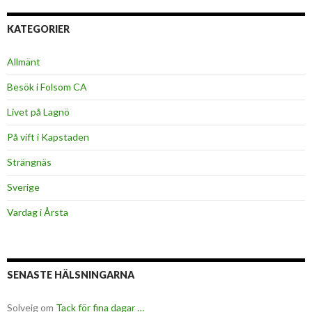
KATEGORIER
Allmänt
Besök i Folsom CA
Livet på Lagnö
På vift i Kapstaden
Strängnäs
Sverige
Vardag i Årsta
SENASTE HÄLSNINGARNA
Solveig
om
Tack för fina dagar …