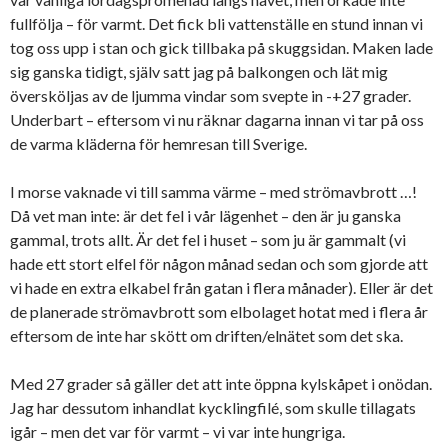
fullfölja – för varmt. Det fick bli vattenställe en stund innan vi
tog oss upp i stan och gick tillbaka på skuggsidan. Maken lade
sig ganska tidigt, själv satt jag på balkongen och lät mig
översköljas av de ljumma vindar som svepte in -+27 grader.
Underbart – eftersom vi nu räknar dagarna innan vi tar på oss
de varma kläderna för hemresan till Sverige.
I morse vaknade vi till samma värme – med strömavbrott …!
Då vet man inte: är det fel i vår lägenhet – den är ju ganska
gammal, trots allt. Är det fel i huset – som ju är gammalt (vi
hade ett stort elfel för någon månad sedan och som gjorde att
vi hade en extra elkabel från gatan i flera månader). Eller är det
de planerade strömavbrott som elbolaget hotat med i flera år
eftersom de inte har skött om driften/elnätet som det ska.
Med 27 grader så gäller det att inte öppna kylskåpet i onödan.
Jag har dessutom inhandlat kycklingfilé, som skulle tillagats
igår – men det var för varmt – vi var inte hungriga.