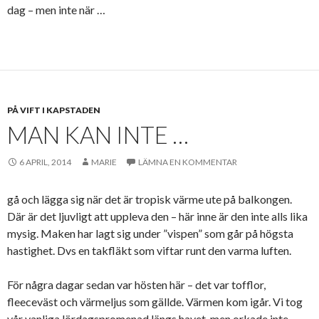
dag – men inte när …
PÅ VIFT I KAPSTADEN
MAN KAN INTE …
6 APRIL, 2014
MARIE
LÄMNA EN KOMMENTAR
gå och lägga sig när det är tropisk värme ute på balkongen.
Där är det ljuvligt att uppleva den – här inne är den inte alls lika
mysig. Maken har lagt sig under ”vispen” som går på högsta
hastighet. Dvs en takfläkt som viftar runt den varma luften.
För några dagar sedan var hösten här – det var tofflor,
fleeceväst och värmeljus som gällde. Värmen kom igår. Vi tog
vår vanliga lördagspromenad längs havet, men orkade inte