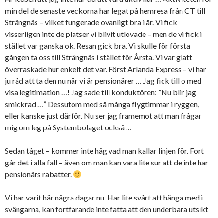
min del de senaste veckorna har legat på hemresa från CT till
Strängnäs – vilket fungerade ovanligt bra i år. Vi fick
visserligen inte de platser vi blivit utlovade – men de vi fick i
stället var ganska ok. Resan gick bra. Vi skulle för första
gången ta oss till Strängnäs i stället för Årsta. Vi var glatt
överraskade hur enkelt det var. Först Arlanda Express – vi har
ju råd att ta den nu när vi är pensionärer … Jag fick till o med
visa legitimation …! Jag sade till konduktören: ”Nu blir jag
smickrad …” Dessutom med så många flygtimmar i ryggen,
eller kanske just därför. Nu ser jag framemot att man frågar
mig om leg på Systembolaget också …
Sedan tåget – kommer inte håg vad man kallar linjen för. Fort
går det i alla fall – även om man kan vara lite sur att de inte har
pensionärs rabatter.
Vi har varit här några dagar nu. Har lite svårt att hänga med i
svängarna, kan fortfarande inte fatta att den underbara utsikt