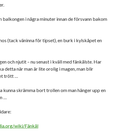
r.
ån balkongen i några minuter innan de försvann bakom
os (tack väninna för tipset), en burk i kylskåpet en
en och njutit – nu senast i kväll med fänkålste. Har
cka detta när man är lite orolig i magen, man blir
t trött …
ka kunna skrämma bort trollen om man hänger upp en
en …
idare:
dia.org/wiki/Fänkål