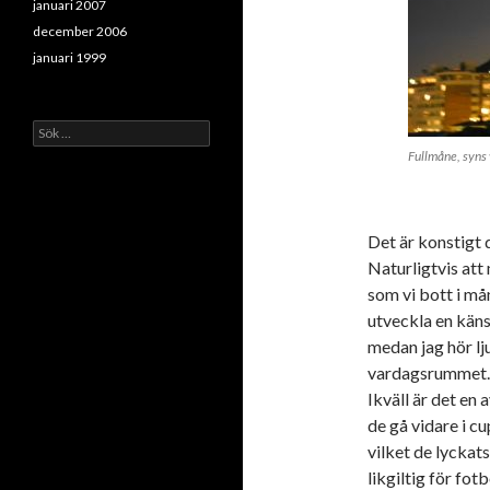
januari 2007
december 2006
januari 1999
Sök
efter:
Fullmåne, syns 
Det är konstigt 
Naturligtvis att
som vi bott i må
utveckla en käns
medan jag hör lj
vardagsrummet. A
Ikväll är det en
de gå vidare i cu
vilket de lyckats
likgiltig för fot