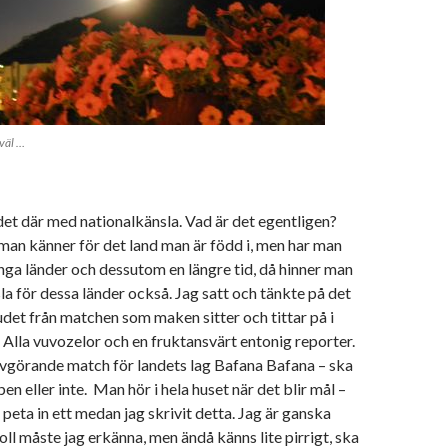
väl …
det där med nationalkänsla. Vad är det egentligen?
 man känner för det land man är född i, men har man
nga länder och dessutom en längre tid, då hinner man
la för dessa länder också. Jag satt och tänkte på det
udet från matchen som maken sitter och tittar på i
lla vuvozelor och en fruktansvärt entonig reporter.
 avgörande match för landets lag Bafana Bafana – ska
pen eller inte. Man hör i hela huset när det blir mål –
 peta in ett medan jag skrivit detta. Jag är ganska
boll måste jag erkänna, men ändå känns lite pirrigt, ska