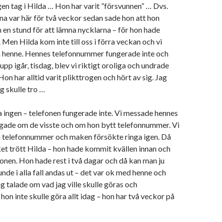
igen tag i Hilda … Hon har varit ”försvunnen” … Dvs.
na var här för två veckor sedan sade hon att hon
 en stund för att lämna nycklarna – för hon hade
 Men Hilda kom inte till oss i förra veckan och vi
ån henne. Hennes telefonnummer fungerade inte och
upp igår, tisdag, blev vi riktigt oroliga och undrade
on har alltid varit plikttrogen och hört av sig. Jag
ag skulle tro …
a ingen – telefonen fungerade inte. Vi messade hennes
ågade om de visste och om hon bytt telefonnummer. Vi
a telefonnummer och maken försökte ringa igen. Då
et trött Hilda – hon hade kommit kvällen innan och
efonen. Hon hade rest i två dagar och då kan man ju
kunde i alla fall andas ut – det var ok med henne och
g talade om vad jag ville skulle göras och
hon inte skulle göra allt idag – hon har två veckor på