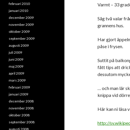
februari 2010
Varmt – 33 grade
januari 2010
december 2009
Såg två valar fr
november 2009
grannens hus.
oktober 2009
september 2009
Har gjort äppelm
augusti 2009
påse i frysen.
juli 2009
juni 2009
Suttit på balkong
maj 2009
fått tips att dri
april 2009
dessutom mycke
mars 2009
februari 2009
… och man lär s
januari 2009
knippa vid dörr
december 2008
november 2008
Här kan ni läsa v
oktober 2008
september 2008
http://sv.wikipe
augusti 2008