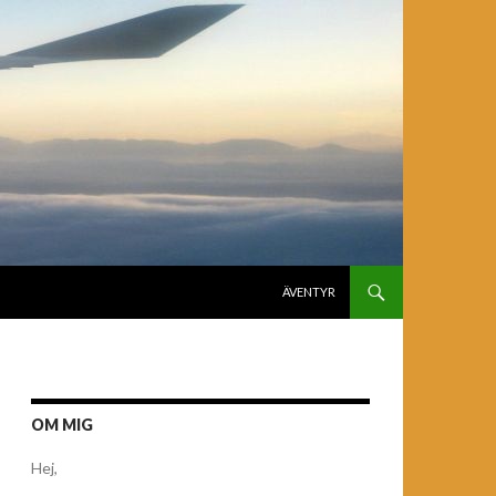
GÅ TILL INNEHÅLL
ÄVENTYR
OM MIG
Hej,