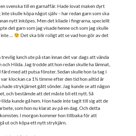
g en svenska till en garnaffär. Hade lovat maken dyrt
g inte skulle köpa något själv – har redan garn som ska
nnan nytt inköpes. Men det kliade i fingrarna, speciellt
te det garn som jag visade henne och som jag skulle
 inte …
Det ska blir roligt att se vad hon gör av det
 trevlig lunch ute på stan innan det var dags att vända
n och Hilda. Jag trodde att hon redan skulle ha lämnat,
l färd med att putsa fönster. Sedan skulle hon ta tag i
 var klockan ca 1½ timme efter den tid hon alltid är
u hade strykjärnet gått sönder. Jag kunde se att någon
et, och bestämde att det måste bli ett nytt. Så
Hilda kunde gå hem. Hon hade inte tagit till sig att de
arbete, som hon nu klarat av på en dag. Och detta
komsten. I morgon kommer hon tillbaka för att
gå ut och köpa ett nytt strykjärn.