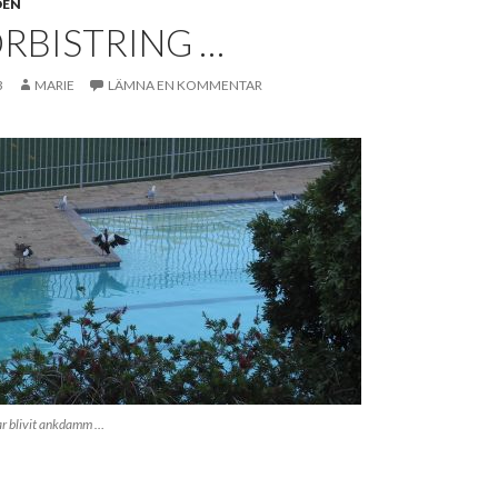
DEN
RBISTRING …
3
MARIE
LÄMNA EN KOMMENTAR
r blivit ankdamm …