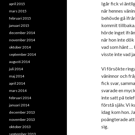
Igår fick vi äntl
april 2015
när hennes vänin
mars 2015
behövde gå ifrån
februari 2015
kommit tillbaka.
januari 2015
hörde inget ifr
december 2014
när hon inte dök 
november 2014
vad som hänt … H
oktober 2014
visste inte vad j
september 2014
augusti 2014
Vi försökte ring
juli 2014
väninnor och fr
maj 2014
fick svar, samm
april 2014
svarade en myck
mars 2014
inte satt på tel
februari 2014
förstå själv. Vi 
januari 2014
idag kom hon. Ja
december 2013
poängterade att 
november 2013
sig.
oktober 2013
september 2013