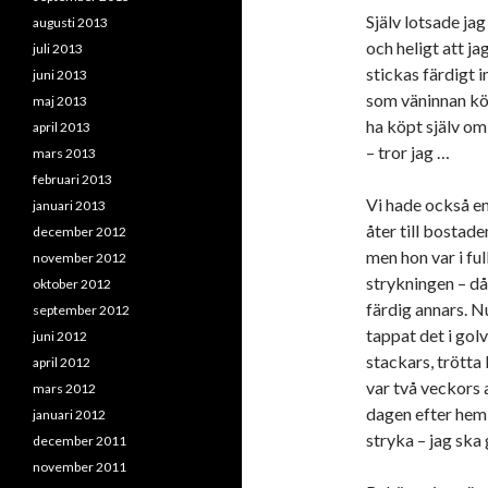
Själv lotsade ja
augusti 2013
och heligt att ja
juli 2013
stickas färdigt i
juni 2013
som väninnan köp
maj 2013
ha köpt själv om
april 2013
– tror jag …
mars 2013
februari 2013
Vi hade också en
januari 2013
åter till bostade
december 2012
men hon var i ful
november 2012
strykningen – då
oktober 2012
färdig annars. N
september 2012
tappat det i golv
juni 2012
stackars, trötta 
april 2012
var två veckors 
mars 2012
dagen efter hem
januari 2012
stryka – jag ska 
december 2011
november 2011