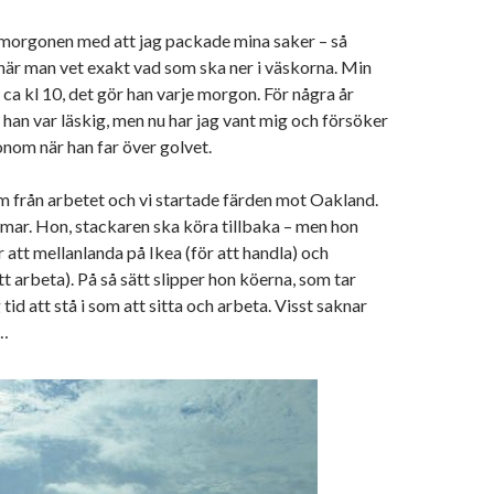
 morgonen med att jag packade mina saker – så
när man vet exakt vad som ska ner i väskorna. Min
ca kl 10, det gör han varje morgon. För några år
 han var läskig, men nu har jag vant mig och försöker
onom när han far över golvet.
 från arbetet och vi startade färden mot Oakland.
mar. Hon, stackaren ska köra tillbaka – men hon
 att mellanlanda på Ikea (för att handla) och
tt arbeta). På så sätt slipper hon köerna, som tar
 tid att stå i som att sitta och arbeta. Visst saknar
 …