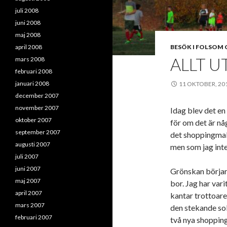
juli 2008
juni 2008
maj 2008
april 2008
BESÖK I FOLSOM 
ALLT U
mars 2008
februari 2008
januari 2008
11 OKTOBER, 20
december 2007
november 2007
Idag blev det en
oktober 2007
för om det är nå
september 2007
det shoppingmalls
augusti 2007
men som jag inte 
juli 2007
juni 2007
Grönskan börjar 
maj 2007
bor. Jag har var
april 2007
kantar trottoare
mars 2007
den stekande sol
februari 2007
två nya shoppin