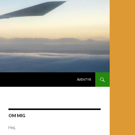
GÅ TILL INNEHÅLL
ÄVENTYR
OM MIG
Hej,