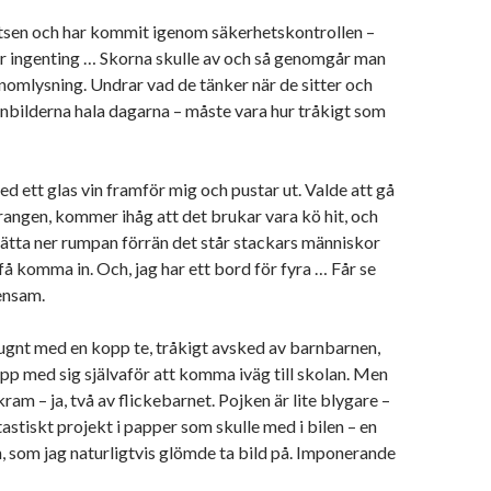
atsen och har kommit igenom säkerhetskontrollen –
r ingenting … Skorna skulle av och så genomgår man
nomlysning. Undrar vad de tänker när de sitter och
enbilderna hala dagarna – måste vara hur tråkigt som
med ett glas vin framför mig och pustar ut. Valde att gå
aurangen, kommer ihåg att det brukar vara kö hit, och
ätta ner rumpan förrän det står stackars människor
 få komma in. Och, jag har ett bord för fyra … Får se
 ensam.
ugnt med en kopp te, tråkigt avsked av barnbarnen,
upp med sig självaför att komma iväg till skolan. Men
ram – ja, två av flickebarnet. Pojken är lite blygare –
tastiskt projekt i papper som skulle med i bilen – en
 som jag naturligtvis glömde ta bild på. Imponerande