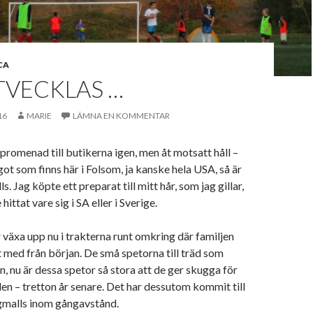
CA
TVECKLAS …
16
MARIE
LÄMNA EN KOMMENTAR
 promenad till butikerna igen, men åt motsatt håll –
got som finns här i Folsom, ja kanske hela USA, så är
. Jag köpte ett preparat till mitt hår, som jag gillar,
hittat vare sig i SA eller i Sverige.
växa upp nu i trakterna runt omkring där familjen
it med från början. De små spetorna till träd som
n, nu är dessa spetor så stora att de ger skugga för
en – tretton år senare. Det har dessutom kommit till
gmalls inom gångavstånd.