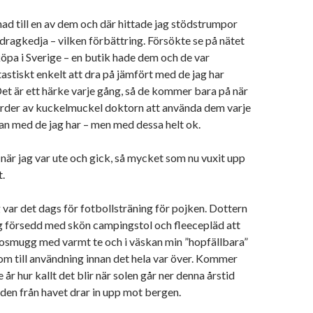
d till en av dem och där hittade jag stödstrumpor
dragkedja – vilken förbättring. Försökte se på nätet
köpa i Sverige – en butik hade dem och de var
tastiskt enkelt att dra på jämfört med de jag har
Det är ett härke varje gång, så de kommer bara på när
 order av kuckelmuckel doktorn att använda dem varje
tan med de jag har – men med dessa helt ok.
när jag var ute och gick, så mycket som nu vuxit upp
t.
var det dags för fotbollsträning för pojken. Dottern
ag försedd med skön campingstol och fleecepläd att
mosmugg med varmt te och i väskan min ”hopfällbara”
m till användning innan det hela var över. Kommer
e år hur kallt det blir när solen går ner denna årstid
nden från havet drar in upp mot bergen.