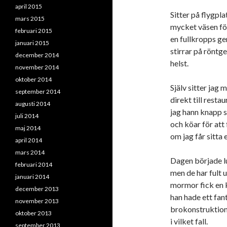
april 2015
Sitter på flygpl
mars 2015
mycket väsen fö
februari 2015
en fullkropps ge
januari 2015
stirrar på röntg
december 2014
helst.
november 2014
oktober 2014
Själv sitter jag 
september 2014
direkt till rest
augusti 2014
jag hann knapp s
juli 2014
och köar för att
maj 2014
om jag får sitta
april 2014
mars 2014
Dagen började l
februari 2014
men de har fult 
januari 2014
mormor fick en k
december 2013
han hade ett fan
november 2013
brokonstruktion,
oktober 2013
i vilket fall.
september 2013