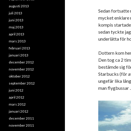
augusti 2013
Sedan fortsatte
juli 2013
mycket enklare 
juni 2013
kompis startade 
maj 2013
sedan tyckte jag
april 2013
underlätta för h
mars 2013
februari 2013
Dottern kom hem
januari 2013
Den tog ca 2 tim
december 2012
bestämde sig för
november 2012
Starbucks (för a
oktober 2012
ungefär lika lång
september 2012
man flygbussar
juni 2012
april 2012
mars 2012
januari 2012
december 2011
november 2011