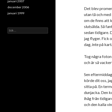
januari 2007
december 2006
Det blev promena
januari 1999
utan tå och med 
om de finns att 
slutsålda. Så fan
Sök
sedan tidigare. 
efter:
jag flyger. Fick
dag, inte på kar
Tog några foton 
och är så vacker
Sen eftermiddag 
körde dit oss, j
sitta på. En ter
dunjacka. Den ko
ihåg från tidigar
och den kalla vi