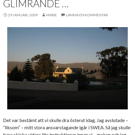
GLIMRANDE …
29 JANUARI, 2009
MARIE
LÄMNA EN KOMMENTAR
Det var bestämt att vi skulle dra österut idag. Jag avslutade –
”liksom” – mitt stora ansvarstagande igår i SWEA. Så jag skulle
bara skicka vidare lite instruktioner innan vi – maken och jag –