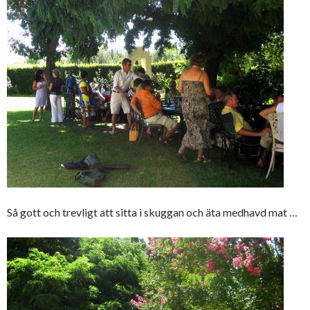
Så gott och trevligt att sitta i skuggan och äta medhavd mat …