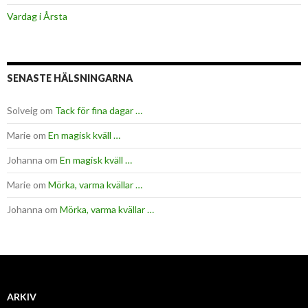
Vardag i Årsta
SENASTE HÄLSNINGARNA
Solveig
om
Tack för fina dagar …
Marie
om
En magisk kväll …
Johanna
om
En magisk kväll …
Marie
om
Mörka, varma kvällar …
Johanna
om
Mörka, varma kvällar …
ARKIV