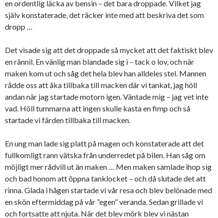
en ordentlig läcka av bensin – det bara droppade. Vilket jag
själv konstaterade, det räcker inte med att beskriva det som
dropp …
Det visade sig att det droppade så mycket att det faktiskt blev
en rännil. En vänlig man blandade sig i – tack o lov, och när
maken kom ut och såg det hela blev han alldeles stel. Mannen
rådde oss att åka tillbaka till macken där vi tankat, jag höll
andan när jag startade motorn igen. Väntade mig – jag vet inte
vad. Höll tummarna att ingen skulle kasta en fimp och så
startade vi färden tillbaka till macken.
En ung man lade sig platt på magen och konstaterade att det
fullkomligt rann vätska från underredet på bilen. Han såg om
möjligt mer rådvill ut än maken … Men maken samlade ihop sig
och bad honom att öppna tanklocket – och då slutade det att
rinna. Glada i hågen startade vi vår resa och blev belönade med
en skön eftermiddag på vår ”egen” veranda. Sedan grillade vi
och fortsatte att njuta. När det blev mörk blev vi nästan