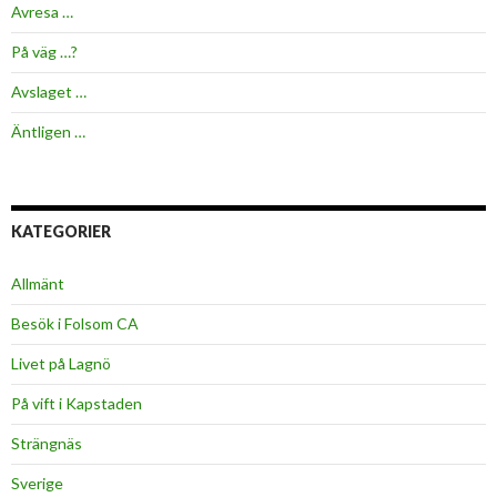
Avresa …
På väg …?
Avslaget …
Äntligen …
KATEGORIER
Allmänt
Besök i Folsom CA
Livet på Lagnö
På vift i Kapstaden
Strängnäs
Sverige