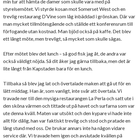
min tur att hämta de damer som skulle vara med på
styrelsemötet. Vi styrde kosan mot Somerset West och en
trevlig restaurang D’Vine som låg inbäddad i grönskan. Där var
man mycket tillmötesgående och ställde ett konferensrum till
förfogande utan kostnad. Man bjöd också på kaffe. Det blev
ett långt möte, men trevligt, så mycket som skulle sägas.
Efter mötet blev det lunch – så god fisk jag åt, de andra var
också väldigt nöjda. Så dit åker jag gärna tillbaka, men det är
lite långt från Kapstaden bara för en lunch.
Tillbaka så blev jag lat och övertalade maken att gå ut för en
lätt middag. Han är, som vanligt, inte svår att övertala. Vi
travade ner till den mysiga restaurangen La Perla och satt ute i
den sköna värmen och tittade ut på havet och surfarna som var
ute denna kväll. Maten var utsökt och den kypare vi hade inte
allt för dålig, han var faktiskt trevlig och stod och pratade en
lång stund med oss. De brukar annars inte ha någon vidare
service där. Vi travade hem igen och avslutade kvällen på