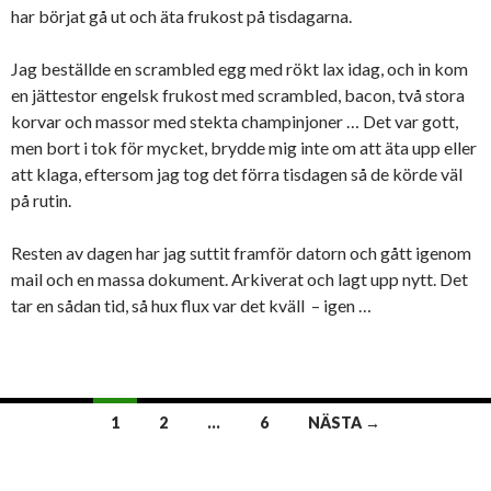
har börjat gå ut och äta frukost på tisdagarna.
Jag beställde en scrambled egg med rökt lax idag, och in kom
en jättestor engelsk frukost med scrambled, bacon, två stora
korvar och massor med stekta champinjoner … Det var gott,
men bort i tok för mycket, brydde mig inte om att äta upp eller
att klaga, eftersom jag tog det förra tisdagen så de körde väl
på rutin.
Resten av dagen har jag suttit framför datorn och gått igenom
mail och en massa dokument. Arkiverat och lagt upp nytt. Det
tar en sådan tid, så hux flux var det kväll – igen …
Inläggsnavigering
1
2
…
6
NÄSTA →