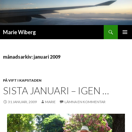
Sök
Marie Wiberg
GÅ
PRIMÄR
TILL
MENY
INNEHÅLL
månadsarkiv: januari 2009
PÅ VIFT I KAPSTADEN
SISTA JANUARI – IGEN …
31 JANUARI, 2009
MARIE
LÄMNA EN KOMMENTAR