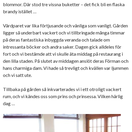
blommor. Där stod tre vissna buketter – det fick bli en flaska
brandy istället …
Värdparet var lika förtjusande och vänliga som vanligt. Gården
ligger så underbart vackert och vi tillbringade många timmar
på deras fantastiska inbyggda veranda och talade om
intressanta böcker och andra saker. Dagen gick alldeles för
fort och vi bestämde att vi skulle äta middag på restaurang i
den lilla staden. På slutet av middagen anslöt deras Förman och
hans charmiga dam. Vi hade så trevligt och kvällen var ljummen
och vi satt ute.
Tillbaka på gården så inkvarterades vi i ett otroligt vackert
rum, och vi kändes oss som prins och prinsessa. Vilken härlig
dag …