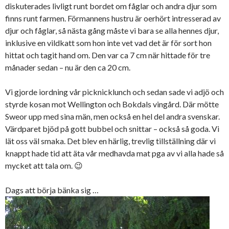
diskuterades livligt runt bordet om fåglar och andra djur som
finns runt farmen. Förmannens hustru är oerhört intresserad av
djur och fåglar, så nästa gång måste vi bara se alla hennes djur,
inklusive en vildkatt som hon inte vet vad det är för sort hon
hittat och tagit hand om. Den var ca 7 cm när hittade för tre
månader sedan – nu är den ca 20 cm.
Vi gjorde iordning vår picknicklunch och sedan sade vi adjö och
styrde kosan mot Wellington och Bokdals vingård. Där mötte
Sweor upp med sina män, men också en hel del andra svenskar.
Värdparet bjöd på gott bubbel och snittar – också så goda. Vi
lät oss väl smaka. Det blev en härlig, trevlig tillställning där vi
knappt hade tid att äta vår medhavda mat pga av vi alla hade så
mycket att tala om. 😉
Dags att börja bänka sig …