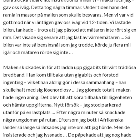
gav oss iväg. Detta tog några timmar. Under tiden hann det
ramla in massor på mailen som skulle besvaras. Men vi var vid
gott mod när vi äntligen gav oss iväg vid 12-tiden. Vi lastade
bilen, tankade – trots att jag påstod att mätaren inte rört sig en
mm. Det visade sig senare att jag läst av värmemätaren … Så
bilen var inte så bensinsnål som jag trodde, körde ju flera mil
igår och mätaren rörde sig inte …
Maken skickades in för att ladda upp gigabits till vårt trådlösa
bredband. Han kom tillbaka utan gigabits och förstod
ingenting – vilket han aldrig gör i dessa sammanhang – han
skulle haft med sig lösenord osv … Jag glömde totalt, maken
hade ingen aning. Det blev till att köra tillbaka till lägenheten
och hämta uppgifterna. Nytt försök – jag stod parkerad
utanför på en lastplats … Efter några minuter så knackade
några ungdomar på rutan. Eftersom jag bott i Afrikanska
länder så länge så låtsades jag inte om att jag hörde. Men de
insisterade och jag lyssnade … De påpekade att jag nog hade