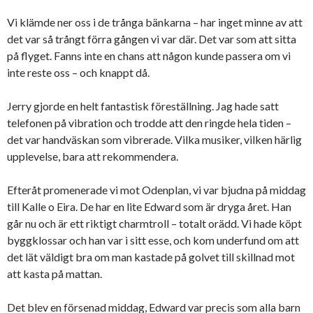
Vi klämde ner oss i de trånga bänkarna – har inget minne av att
det var så trångt förra gången vi var där. Det var som att sitta
på flyget. Fanns inte en chans att någon kunde passera om vi
inte reste oss – och knappt då.
Jerry gjorde en helt fantastisk föreställning. Jag hade satt
telefonen på vibration och trodde att den ringde hela tiden –
det var handväskan som vibrerade. Vilka musiker, vilken härlig
upplevelse, bara att rekommendera.
Efteråt promenerade vi mot Odenplan, vi var bjudna på middag
till Kalle o Eira. De har en lite Edward som är dryga året. Han
går nu och är ett riktigt charmtroll – totalt orädd. Vi hade köpt
byggklossar och han var i sitt esse, och kom underfund om att
det lät väldigt bra om man kastade på golvet till skillnad mot
att kasta på mattan.
Det blev en försenad middag, Edward var precis som alla barn