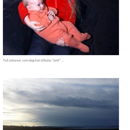
Två sötnosar, som idag kan tilltalas ”tant” …