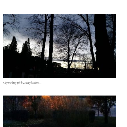
…
Skymning på kyrkogården …