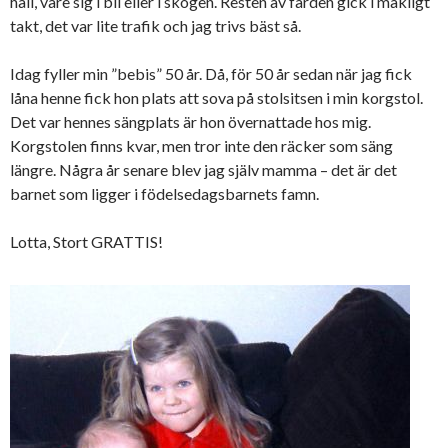
håll, vare sig i bil eller i skogen. Resten av färden gick i makligt
takt, det var lite trafik och jag trivs bäst så.
Idag fyller min ”bebis” 50 år. Då, för 50 år sedan när jag fick
låna henne fick hon plats att sova på stolsitsen i min korgstol.
Det var hennes sängplats är hon övernattade hos mig.
Korgstolen finns kvar, men tror inte den räcker som säng
längre. Några år senare blev jag själv mamma – det är det
barnet som ligger i födelsedagsbarnets famn.
Lotta, Stort GRATTIS!