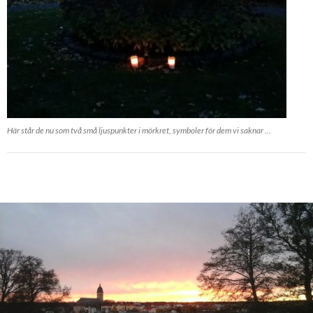
Här står de nu som två små ljuspunkter i mörkret, symboler för dem vi saknar …