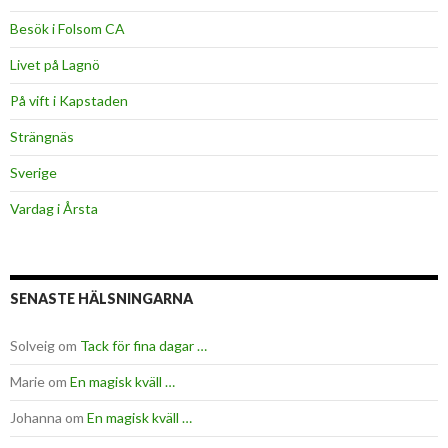
Besök i Folsom CA
Livet på Lagnö
På vift i Kapstaden
Strängnäs
Sverige
Vardag i Årsta
SENASTE HÄLSNINGARNA
Solveig
om
Tack för fina dagar …
Marie
om
En magisk kväll …
Johanna
om
En magisk kväll …