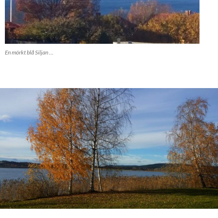
En mörkt blå Siljan …