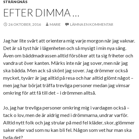
STRÄNGNÄS
EFTER DIMMA …
26 OKTOBER, 2016
MARIE
LÄMNA EN KOMMENTAR
Jag har lite svårt att orientera mig varje morgon när jag vaknar.
Det är så tyst här i lägenheten och så mysigt i min nya säng.
Även om bäddmadrassen alltid försöker att ta sig friheter och
vandra ut över kanten. Märks inte när jag sover, men när jag
ska bädda. Men ack så skönt jag sover. Jag drömmer också
mycket, tyvärr är jag alltid på resa och har alltid glömt något –
men jag har börjat träffa trevliga personer medan jag vimsar
omkring för att få till det – i drömmen alltså.
Jo, jag har trevliga personer omkring mig i vardagen också –
tack o lov, men de är aldrig med i drömmarna, undrar varför.
Alltid nytt folk och jag strular på med fel kläder, skor, glömmer
saker eller vad som nu kan bli fel. Någon som vet hur man ska
tyda det?