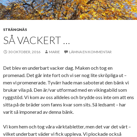
STRÄNGNÄS
SÅ VACKERT …
30 OKTOBER, 2016
MARIE
LÄMNA EN KOMMENTAR
Det blev en underbart vacker dag. Maken och tog en
promenad. Det går inte fort och vi ser nog lite skröpliga ut –
men vi promenerade. Tyvärr hade man saboterat den bänk vi
brukar vila på. Den är/var utformad med en vikingabild som
ryggstöd. Vi kom av oss alldeles och brydde oss inte om att ens
sitta på de bräder som fanns kvar som sits. Så ledsamt – har
varit så imponerad av denna bänk.
Vi kom hem och tog våra värktabletter, men det var det värt –
vilket underbart väder vi fick uppleva. Vi plockade också