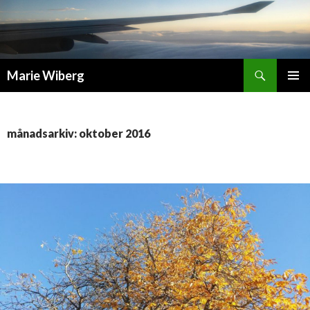
Sök
Marie Wiberg
GÅ
PRIMÄR
TILL
MENY
INNEHÅLL
månadsarkiv: oktober 2016