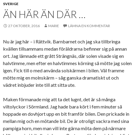
SVERIGE
ÄN HÄR ÄN DÄR …
27 OKTOBER, 2016
MARIE
LÄMNA EN KOMMENTAR
Nu är jag här – i Rättvik. Barnbarnet och jag ska tillbringa
kvällen tillsammans medan föräldrarna befinner sig på annan
ort. Jag lämnade ett grått Strängnäs, där solen visade sig en
halvtimme, men efter en halvtimmes körning så mötte jag solen
igen. Fick till o med använda solskärmen i bilen. Väl framme
mötte mig en molnskärm – såg ganska dramatiskt ut och
vädret inbjuder inte till att sitta ute.
Maken förmanade mig att ta det lugnt, det är så många
viltolyckor i Sörmland. Jag hade bara kört i fem minuter så
hoppade en dovhjort upp en bit framför bilen. Den prickade in
mellan mig och en mötande bil. De är otroligt vackra med sina
pampiga horn, men man vill inte gärna möta dem på närmare