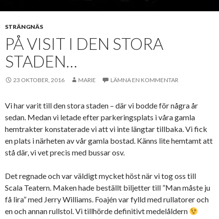
STRÄNGNÄS
PÅ VISIT I DEN STORA
STADEN…
23 OKTOBER, 2016
MARIE
LÄMNA EN KOMMENTAR
Vi har varit till den stora staden – där vi bodde för några år
sedan. Medan vi letade efter parkeringsplats i våra gamla
hemtrakter konstaterade vi att vi inte längtar tillbaka. Vi fick
en plats i närheten av vår gamla bostad. Känns lite hemtamt att
stå där, vi vet precis med bussar osv.
Det regnade och var väldigt mycket höst när vi tog oss till
Scala Teatern. Maken hade beställt biljetter till ”Man måste ju
få lira” med Jerry Williams. Foajén var fylld med rullatorer och
en och annan rullstol. Vi tillhörde definitivt medelåldern