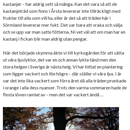
kastanjer – har aldrig sett så många. Kan det vara så att de
kastanjeträd som finns i Årsta levererar inte tillräckligt med
frukter till alla som vill ha, eller är det så att träden här i
Sörmland levererar mer fukt. Det var bara att vraka och välja
och se upp var man satte fötterna. Ni vet väl att om man har en
kastanj i fickan blir man aldrig utan pengar.
När det började skymma åkte vi till kyrkogården för att sätta
ut våra ljuslyktor, det var en och annan lykta tänd men den
stora helgen i Sverige är nästa helg. Vi har hittat en plantering
som ligger vackert och lite högre – där ställer vi våra ljus. I år
var det inte lika vackert som förra året då alla träden prunkade
i orange i alla dess nyanser. Trots den varma sommaren hade de
flesta löven ramlat av – men det var vackert ändå …