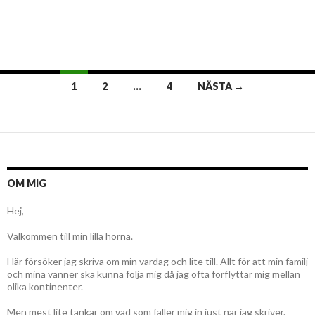
Inläggsnavigering
1
2
…
4
NÄSTA →
OM MIG
Hej,
Välkommen till min lilla hörna.
Här försöker jag skriva om min vardag och lite till. Allt för att min familj
och mina vänner ska kunna följa mig då jag ofta förflyttar mig mellan
olika kontinenter.
Men mest lite tankar om vad som faller mig in just när jag skriver.