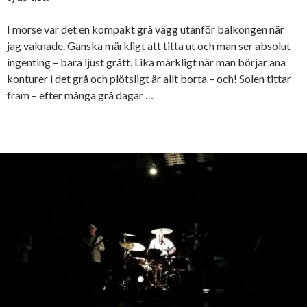
I morse var det en kompakt grå vägg utanför balkongen när
jag vaknade. Ganska märkligt att titta ut och man ser absolut
ingenting – bara ljust grått. Lika märkligt när man börjar ana
konturer i det grå och plötsligt är allt borta – och! Solen tittar
fram – efter många grå dagar …