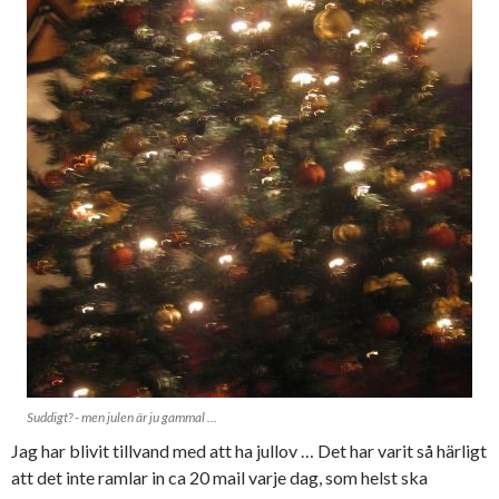
Suddigt? - men julen är ju gammal ...
Jag har blivit tillvand med att ha jullov … Det har varit så härligt
att det inte ramlar in ca 20 mail varje dag, som helst ska