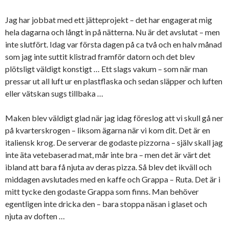
Jag har jobbat med ett jätteprojekt – det har engagerat mig
hela dagarna och långt in på nätterna. Nu är det avslutat – men
inte slutfört. Idag var första dagen på ca två och en halv månad
som jag inte suttit klistrad framför datorn och det blev
plötsligt väldigt konstigt … Ett slags vakum – som när man
pressar ut all luft ur en plastflaska och sedan släpper och luften
eller vätskan sugs tillbaka …
Maken blev väldigt glad när jag idag föreslog att vi skull gå ner
på kvarterskrogen – liksom ägarna när vi kom dit. Det är en
italiensk krog. De serverar de godaste pizzorna – själv skall jag
inte äta vetebaserad mat, mår inte bra – men det är värt det
ibland att bara få njuta av deras pizza. Så blev det ikväll och
middagen avslutades med en kaffe och Grappa – Ruta. Det är i
mitt tycke den godaste Grappa som finns. Man behöver
egentligen inte dricka den – bara stoppa näsan i glaset och
njuta av doften …