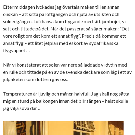
Efter middagen lyckades jag övertala maken till en annan
önskan – att sitta på loftgången och njuta av utsikten och
solnedgången. Lufthansa kom flygande med sitt jumbojet, vi
satt och tittade på det. När det passerat så säger maken: ”Det
vore roligt om det kom ett annat flyg”. Precis då kommer ett
annat flyg – ett litet jetplan med eskort av sydafrikanska
flygvapnet …
När vi konstaterat att solen var nere så laddade vi dvd:n med
en rulle och tittade på en av de svenska deckare som låg i ett av
julpaketen som dottern gav oss.
Temperaturen är ljuvlig och månen halvfull. Jag skall nog sätta
mig en stund på balkongen innan det blir sängen – helst skulle
jag vilja sova där …