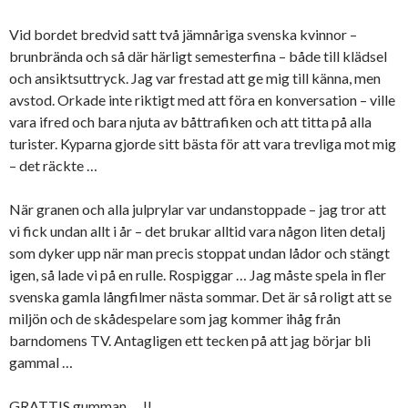
Vid bordet bredvid satt två jämnåriga svenska kvinnor –
brunbrända och så där härligt semesterfina – både till klädsel
och ansiktsuttryck. Jag var frestad att ge mig till känna, men
avstod. Orkade inte riktigt med att föra en konversation – ville
vara ifred och bara njuta av båttrafiken och att titta på alla
turister. Kyparna gjorde sitt bästa för att vara trevliga mot mig
– det räckte …
När granen och alla julprylar var undanstoppade – jag tror att
vi fick undan allt i år – det brukar alltid vara någon liten detalj
som dyker upp när man precis stoppat undan lådor och stängt
igen, så lade vi på en rulle. Rospiggar … Jag måste spela in fler
svenska gamla långfilmer nästa sommar. Det är så roligt att se
miljön och de skådespelare som jag kommer ihåg från
barndomens TV. Antagligen ett tecken på att jag börjar bli
gammal …
GRATTIS gumman … !!