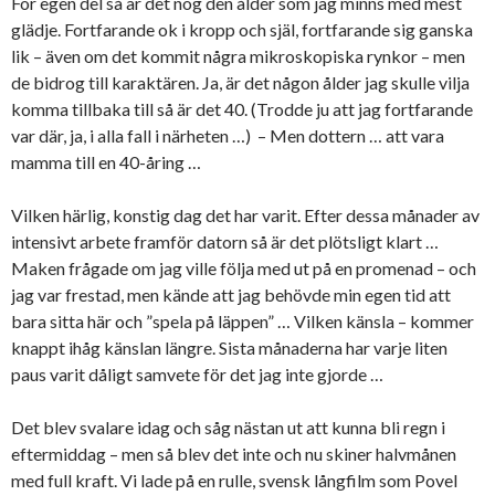
För egen del så är det nog den ålder som jag minns med mest
glädje. Fortfarande ok i kropp och själ, fortfarande sig ganska
lik – även om det kommit några mikroskopiska rynkor – men
de bidrog till karaktären. Ja, är det någon ålder jag skulle vilja
komma tillbaka till så är det 40. (Trodde ju att jag fortfarande
var där, ja, i alla fall i närheten …) – Men dottern … att vara
mamma till en 40-åring …
Vilken härlig, konstig dag det har varit. Efter dessa månader av
intensivt arbete framför datorn så är det plötsligt klart …
Maken frågade om jag ville följa med ut på en promenad – och
jag var frestad, men kände att jag behövde min egen tid att
bara sitta här och ”spela på läppen” … Vilken känsla – kommer
knappt ihåg känslan längre. Sista månaderna har varje liten
paus varit dåligt samvete för det jag inte gjorde …
Det blev svalare idag och såg nästan ut att kunna bli regn i
eftermiddag – men så blev det inte och nu skiner halvmånen
med full kraft. Vi lade på en rulle, svensk långfilm som Povel