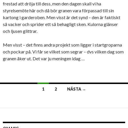
frestad att dröja till dess, men den dagen skall vi ha
styrelsemöte här och då bör granen vara förpassad till sin
kartong i garderoben. Men visst är det synd – den är faktiskt
så vacker och sprider ett så behagligt sken. Kulorna glänser
och ljusen glittrar.
Men visst – det finns andra projekt som ligger i startgroparna
och pockar på. Vi får se vilket som segrar – dvs vilken dag som
granen åker ut. Det var ju meningen idag …
Inläggsnavigering
1
2
NÄSTA →