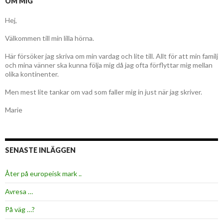
OM MIG
Hej,
Välkommen till min lilla hörna.
Här försöker jag skriva om min vardag och lite till. Allt för att min familj
och mina vänner ska kunna följa mig då jag ofta förflyttar mig mellan
olika kontinenter.
Men mest lite tankar om vad som faller mig in just när jag skriver.
Marie
SENASTE INLÄGGEN
Åter på europeisk mark ..
Avresa …
På väg …?