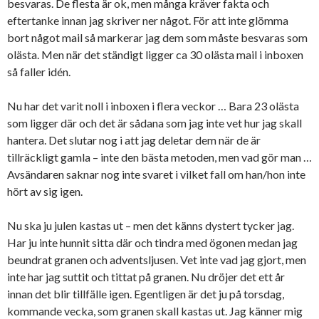
besvaras. De flesta är ok, men många kräver fakta och
eftertanke innan jag skriver ner något. För att inte glömma
bort något mail så markerar jag dem som måste besvaras som
olästa. Men när det ständigt ligger ca 30 olästa mail i inboxen
så faller idén.
Nu har det varit noll i inboxen i flera veckor … Bara 23 olästa
som ligger där och det är sådana som jag inte vet hur jag skall
hantera. Det slutar nog i att jag deletar dem när de är
tillräckligt gamla – inte den bästa metoden, men vad gör man …
Avsändaren saknar nog inte svaret i vilket fall om han/hon inte
hört av sig igen.
Nu ska ju julen kastas ut – men det känns dystert tycker jag.
Har ju inte hunnit sitta där och tindra med ögonen medan jag
beundrat granen och adventsljusen. Vet inte vad jag gjort, men
inte har jag suttit och tittat på granen. Nu dröjer det ett år
innan det blir tillfälle igen. Egentligen är det ju på torsdag,
kommande vecka, som granen skall kastas ut. Jag känner mig