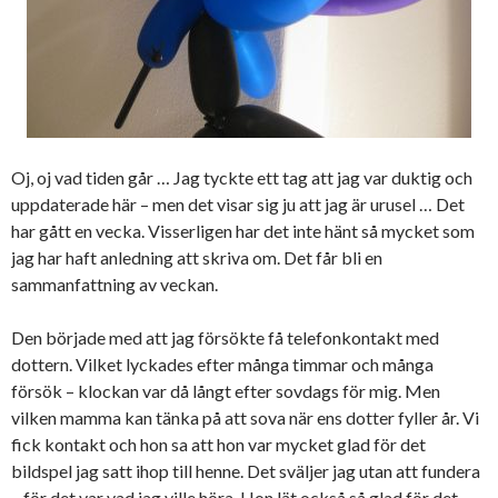
Oj, oj vad tiden går … Jag tyckte ett tag att jag var duktig och
uppdaterade här – men det visar sig ju att jag är urusel … Det
har gått en vecka. Visserligen har det inte hänt så mycket som
jag har haft anledning att skriva om. Det får bli en
sammanfattning av veckan.
Den började med att jag försökte få telefonkontakt med
dottern. Vilket lyckades efter många timmar och många
försök – klockan var då långt efter sovdags för mig. Men
vilken mamma kan tänka på att sova när ens dotter fyller år. Vi
fick kontakt och hon sa att hon var mycket glad för det
bildspel jag satt ihop till henne. Det sväljer jag utan att fundera
– för det var vad jag ville höra. Hon lät också så glad för det