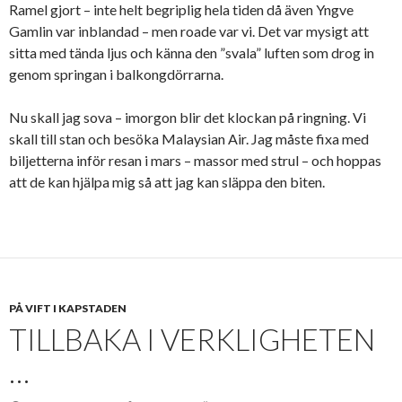
Ramel gjort – inte helt begriplig hela tiden då även Yngve
Gamlin var inblandad – men roade var vi. Det var mysigt att
sitta med tända ljus och känna den ”svala” luften som drog in
genom springan i balkongdörrarna.
Nu skall jag sova – imorgon blir det klockan på ringning. Vi
skall till stan och besöka Malaysian Air. Jag måste fixa med
biljetterna inför resan i mars – massor med strul – och hoppas
att de kan hjälpa mig så att jag kan släppa den biten.
PÅ VIFT I KAPSTADEN
TILLBAKA I VERKLIGHETEN
…