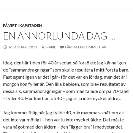
PÅ VIFT I KAPSTADEN
EN ANNORLUNDA DAG …
16 JANUARI, 2011
MARIE
LÄMNA EN KOMMENTAR
Idag, den här tiden för 40 år sedan, så försökte jag känna igen
de ”sammandragningar” som skulle resultera i mitt första barn.
Fast egentligen var det igår- för det var en lördag, men det är i
morgon hon fyller år. Den lilla bebisen, som blev resultatet av
dessa s.k. sammandragningar – som man talade om på 70-talet
– fyller 40. Hur kan hon bli 40 – jag är ju inte mycket äldre …
Jag kommer ihåg när jag fyllde 40, min mamma sa nå’t om att
det inte var möjligt – hon var ju inte mycket äldre. Det måste
vara något med den åldern – den ”ligger bra” I medvetandet.