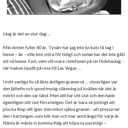
Idag är det en stor dag …
Min dotter fyller 40 år. Tyvärr har jag inte lyckats få tag i
henne – än – ville inte störa för tidigt och sedan har det inte gått
att nå henne. Fast, vem vill svara i telefonen på sin födelsedag –
när maken bjudit på resa till Las Vegas …
I mitt vanliga liv så åkte äntligen granen ut … visserligen var
den jättefin och spred mysig stämning på kvällen när det är
mörkt och den var tänd. Men allt har sitt slut och den hade
egentligen sitt slut förra helgen. Det är bara så jobbigt att
plocka ihop allt igen. Inte minst själva granen – att pressa ner
den i kartongen, som blir mer och mer ansträngd för varje år.
Nästa år måste vi komma ihåg att köpa ny packtejp –