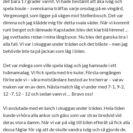
det bara 17 grader varmt. Vi hade bestämt att åka iväg och
spela boule – svenskarna träffas varje onsdag på en vingård,
Vergenoegd, som ligger på vägen mot Stellenbosch. Det var
dimma och jag klädde mig för detta svala väder. När vi kommit
runt berget och lämnade Kapstaden blev det klarblå himmel …
jag svettades redan i mina långbyxor. Nu blev det ganska bra i
alla fall. Vi var i skuggan under träden och det blåste – men jag
behövde inte ta på jackan som låg i bilen.
Det var många som ville spela idag och jag hamnade i ett
tvåmannalag. Vi fick spela med tre kulor. Första omgången
förlorade vi – våra motståndare bestod av tre herrar – varav
maken var en av dem. Nästa match låg vi under med 7-1, 9-2,
12 -7, 12 – 12 och sedan vann vi … Bravo oss!
Vi avslutade med en lunch i skuggan under träden. Hela tiden
kunde vi höra alla ankor och gäss som var strax bredvid vid
deras stora damm. När vi var på väg till bilen efteråt så fick alla
dessa fåglar för sig att de skulle vandra iväg och så gjorde de.