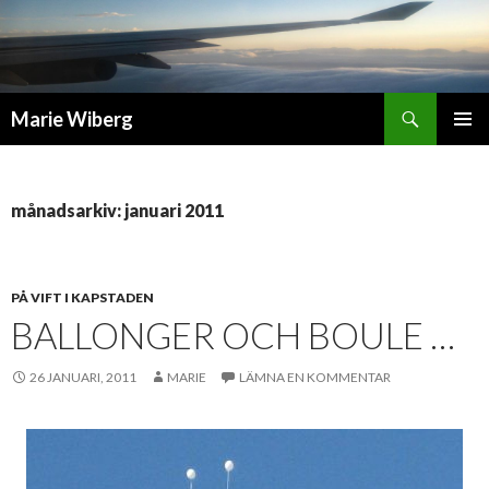
Sök
Marie Wiberg
GÅ
PRIMÄR
TILL
MENY
INNEHÅLL
månadsarkiv: januari 2011
PÅ VIFT I KAPSTADEN
BALLONGER OCH BOULE …
26 JANUARI, 2011
MARIE
LÄMNA EN KOMMENTAR