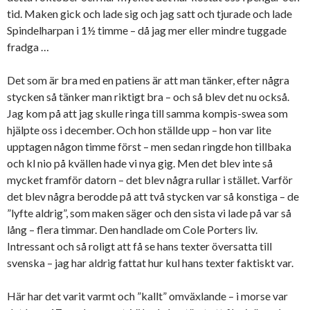
tid. Maken gick och lade sig och jag satt och tjurade och lade
Spindelharpan i 1½ timme – då jag mer eller mindre tuggade
fradga …
Det som är bra med en patiens är att man tänker, efter några
stycken så tänker man riktigt bra – och så blev det nu också.
Jag kom på att jag skulle ringa till samma kompis-swea som
hjälpte oss i december. Och hon ställde upp – hon var lite
upptagen någon timme först – men sedan ringde hon tillbaka
och kl nio på kvällen hade vi nya gig. Men det blev inte så
mycket framför datorn – det blev några rullar i stället. Varför
det blev några berodde på att två stycken var så konstiga – de
”lyfte aldrig”, som maken säger och den sista vi lade på var så
lång – flera timmar. Den handlade om Cole Porters liv.
Intressant och så roligt att få se hans texter översatta till
svenska – jag har aldrig fattat hur kul hans texter faktiskt var.
Här har det varit varmt och ”kallt” omväxlande – i morse var