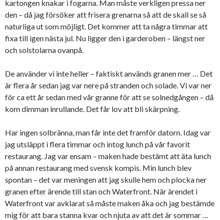
kartongen knakar i fogarna. Man måste verkligen pressa ner
den – då jag försöker att frisera grenarna så att de skall se så
naturliga ut som möjligt. Det kommer att ta några timmar att
fixa till igen nästa jul. Nu ligger den i garderoben – längst ner
och solstolarna ovanpå.
De använder vi inte heller – faktiskt används granen mer … Det
är flera år sedan jag var nere på stranden och solade. Vi var ner
för ca ett år sedan med vår granne för att se solnedgången – då
kom dimman inrullande. Det får lov att bli skärpning.
Har ingen solbränna, man får inte det framför datorn. Idag var
jag utsläppt i flera timmar och intog lunch på vår favorit
restaurang. Jag var ensam – maken hade bestämt att äta lunch
på annan restaurang med svensk kompis. Min lunch blev
spontan – det var meningen att jag skulle hem och plocka ner
granen efter ärende till stan och Waterfront. När ärendet i
Waterfront var avklarat så måste maken åka och jag bestämde
mig för att bara stanna kvar och njuta av att det är sommar …