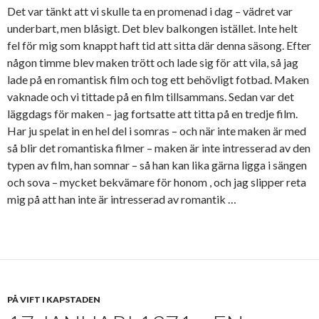
Det var tänkt att vi skulle ta en promenad i dag – vädret var
underbart, men blåsigt. Det blev balkongen istället. Inte helt
fel för mig som knappt haft tid att sitta där denna säsong. Efter
någon timme blev maken trött och lade sig för att vila, så jag
lade på en romantisk film och tog ett behövligt fotbad. Maken
vaknade och vi tittade på en film tillsammans. Sedan var det
läggdags för maken – jag fortsatte att titta på en tredje film.
Har ju spelat in en hel del i somras – och när inte maken är med
så blir det romantiska filmer – maken är inte intresserad av den
typen av film, han somnar – så han kan lika gärna ligga i sängen
och sova – mycket bekvämare för honom , och jag slipper reta
mig på att han inte är intresserad av romantik …
PÅ VIFT I KAPSTADEN