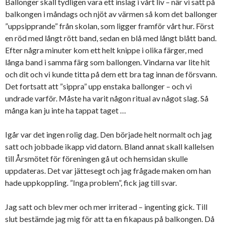
Ballonger skall tydligen vara ett inslag i vårt liv – när vi satt på
balkongen i måndags och njöt av värmen så kom det ballonger
”uppsipprande” från skolan, som ligger framför vårt hur. Först
en röd med långt rött band, sedan en blå med långt blått band.
Efter några minuter kom ett helt knippe i olika färger, med
långa band i samma färg som ballongen. Vindarna var lite hit
och dit och vi kunde titta på dem ett bra tag innan de försvann.
Det fortsatt att ”sippra” upp enstaka ballonger – och vi
undrade varför. Måste ha varit någon ritual av något slag. Så
många kan ju inte ha tappat taget …
Igår var det ingen rolig dag. Den började helt normalt och jag
satt och jobbade ikapp vid datorn. Bland annat skall kallelsen
till Årsmötet för föreningen gå ut och hemsidan skulle
uppdateras. Det var jättesegt och jag frågade maken om han
hade uppkoppling. ”Inga problem”, fick jag till svar.
Jag satt och blev mer och mer irriterad – ingenting gick. Till
slut bestämde jag mig för att ta en fikapaus på balkongen. Då