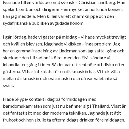
lyssnade till en världsberömd svensk – Christian Lindberg. Han
spelar trombon och dirigerar – en mycket annorlunda konsert
kan jag meddela. Men killen var ett charmknippe och den
sydafrikanska publiken avgudade honom.
I går, lördag, hade vi gäster på middag – vi hade mycket trevligt
och kvällen blev sen. Idag hade vi disken – inga problem. Jag
har en gammal inspelning av Lindeman som jag satte igång och
skickade den till radion i köket med den FM-sändare vi
inhandlat en gång i tiden. Så det var ett rent nöje att diska efter
gästerna. Vi har inte plats för en diskmaskin här. Vi fick välja
mellan diskmaskin och tvättmaskin och då var valet inte så
svårt.
Hade Skype-kontakt i dag på förmiddagen med
barndomskamraten som just nu befinner sig i Thailand. Visst är
det fantastiskt med den moderna tekniken. Jag hade just ätit
frukost och hon skulle ta eftermiddags drinken före middagen.