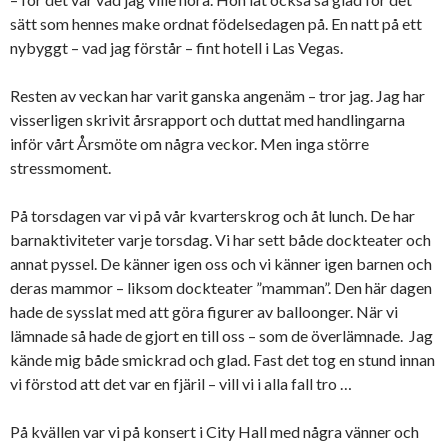
sätt som hennes make ordnat födelsedagen på. En natt på ett
nybyggt – vad jag förstår – fint hotell i Las Vegas.
Resten av veckan har varit ganska angenäm – tror jag. Jag har
visserligen skrivit årsrapport och duttat med handlingarna
inför vårt Årsmöte om några veckor. Men inga större
stressmoment.
På torsdagen var vi på vår kvarterskrog och åt lunch. De har
barnaktiviteter varje torsdag. Vi har sett både dockteater och
annat pyssel. De känner igen oss och vi känner igen barnen och
deras mammor – liksom dockteater ”mamman”. Den här dagen
hade de sysslat med att göra figurer av balloonger. När vi
lämnade så hade de gjort en till oss – som de överlämnade. Jag
kände mig både smickrad och glad. Fast det tog en stund innan
vi förstod att det var en fjäril – vill vi i alla fall tro …
På kvällen var vi på konsert i City Hall med några vänner och