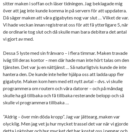
sitter maken i soffan och läser tidningen. Jag beklagade mig
över att jag inte kunde komma in på servern för att uppdatera.
Då säger maken att våra gigabytes nog var slut … Vilket de var.
Vi hade veckan innan registrerat oss för att få ytterligare 5, när
de ordinarie tog slut och då skulle man bara debitera det antal
vi gjort av med.
Dessa 5 lyste med sin frånvaro – i flera timmar. Maken travade
iväg till deras kontor – men där hade man inte hört talas om den
tjänsten. Det var ju en nättjänst … Så naturligtvis kunde de inte
hantera den. De kunde inte heller hjälpa oss att ladda upp fler
gigabyte. Maken kom hem med ett nytt avtal – dvs. vi skulle
programmera om routern och våra datorer – och på måndag
skulle ha gå tillbaka och få tillbaka resterande belopp och så
skulle vi programmera tillbaka …
”Aldrig – över min döda kropp”. Jag var jättearg, maken var
olycklig. Men jag vet ju hur mycket trassel det var när vi gjorde
detta i oktober och hur mycket det har kostat oss i pengar och