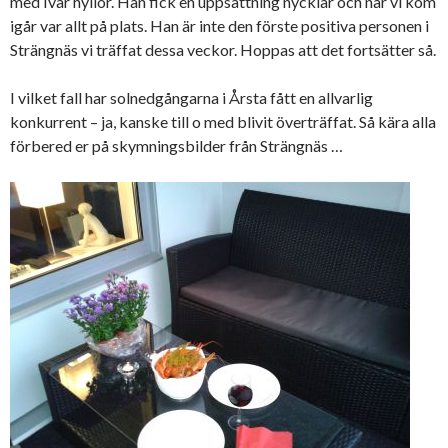
med Ivar hyllor. Han fick en uppsättning nycklar och när vi kom
igår var allt på plats. Han är inte den förste positiva personen i
Strängnäs vi träffat dessa veckor. Hoppas att det fortsätter så.
I vilket fall har solnedgångarna i Årsta fått en allvarlig
konkurrent – ja, kanske till o med blivit överträffat. Så kära alla
förbered er på skymningsbilder från Strängnäs …