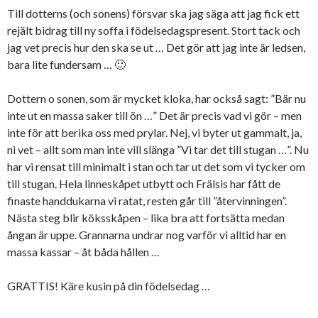
Till dotterns (och sonens) försvar ska jag säga att jag fick ett
rejält bidrag till ny soffa i födelsedagspresent. Stort tack och
jag vet precis hur den ska se ut … Det gör att jag inte är ledsen,
bara lite fundersam … 🙂
Dottern o sonen, som är mycket kloka, har också sagt: ”Bär nu
inte ut en massa saker till ön …” Det är precis vad vi gör – men
inte för att berika oss med prylar. Nej, vi byter ut gammalt, ja,
ni vet – allt som man inte vill slänga ”Vi tar det till stugan …”. Nu
har vi rensat till minimalt i stan och tar ut det som vi tycker om
till stugan. Hela linneskåpet utbytt och Frälsis har fått de
finaste handdukarna vi ratat, resten går till ”återvinningen”.
Nästa steg blir köksskåpen – lika bra att fortsätta medan
ångan är uppe. Grannarna undrar nog varför vi alltid har en
massa kassar – åt båda hållen …
GRATTIS! Käre kusin på din födelsedag …