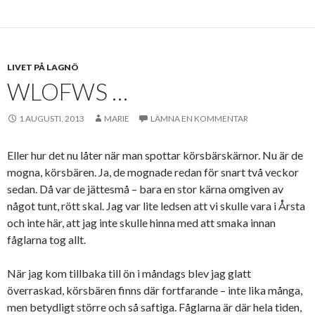
LIVET PÅ LAGNÖ
WLOFWS …
1 AUGUSTI, 2013
MARIE
LÄMNA EN KOMMENTAR
Eller hur det nu låter när man spottar körsbärskärnor. Nu är de
mogna, körsbären. Ja, de mognade redan för snart två veckor
sedan. Då var de jättesmå – bara en stor kärna omgiven av
något tunt, rött skal. Jag var lite ledsen att vi skulle vara i Årsta
och inte här, att jag inte skulle hinna med att smaka innan
fåglarna tog allt.
När jag kom tillbaka till ön i måndags blev jag glatt
överraskad, körsbären finns där fortfarande – inte lika många,
men betydligt större och så saftiga. Fåglarna är där hela tiden,