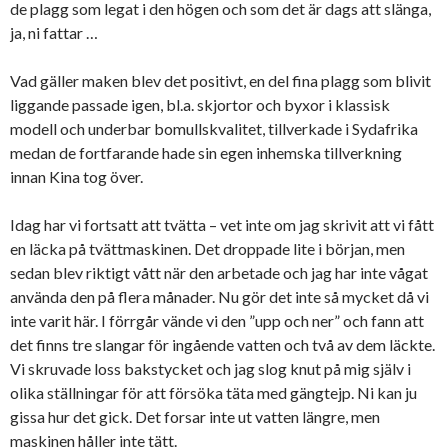
de plagg som legat i den högen och som det är dags att slänga,
ja, ni fattar …
Vad gäller maken blev det positivt, en del fina plagg som blivit
liggande passade igen, bl.a. skjortor och byxor i klassisk
modell och underbar bomullskvalitet, tillverkade i Sydafrika
medan de fortfarande hade sin egen inhemska tillverkning
innan Kina tog över.
Idag har vi fortsatt att tvätta – vet inte om jag skrivit att vi fått
en läcka på tvättmaskinen. Det droppade lite i början, men
sedan blev riktigt vått när den arbetade och jag har inte vågat
använda den på flera månader. Nu gör det inte så mycket då vi
inte varit här. I förrgår vände vi den ”upp och ner” och fann att
det finns tre slangar för ingående vatten och två av dem läckte.
Vi skruvade loss bakstycket och jag slog knut på mig själv i
olika ställningar för att försöka täta med gängtejp. Ni kan ju
gissa hur det gick. Det forsar inte ut vatten längre, men
maskinen håller inte tätt.