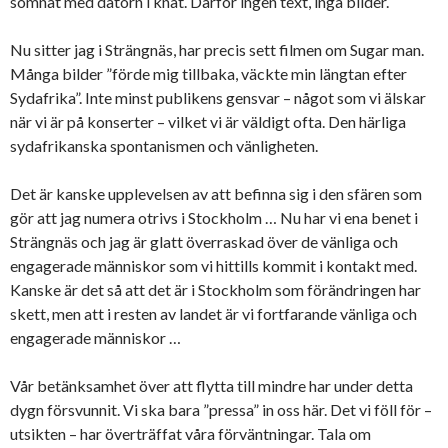
somnat med datorn i knät. Därför ingen text, inga bilder.
Nu sitter jag i Strängnäs, har precis sett filmen om Sugar man.
Många bilder ”förde mig tillbaka, väckte min längtan efter
Sydafrika”. Inte minst publikens gensvar – något som vi älskar
när vi är på konserter – vilket vi är väldigt ofta. Den härliga
sydafrikanska spontanismen och vänligheten.
Det är kanske upplevelsen av att befinna sig i den sfären som
gör att jag numera otrivs i Stockholm … Nu har vi ena benet i
Strängnäs och jag är glatt överraskad över de vänliga och
engagerade människor som vi hittills kommit i kontakt med.
Kanske är det så att det är i Stockholm som förändringen har
skett, men att i resten av landet är vi fortfarande vänliga och
engagerade människor …
Vår betänksamhet över att flytta till mindre har under detta
dygn försvunnit. Vi ska bara ”pressa” in oss här. Det vi föll för –
utsikten – har överträffat våra förväntningar. Tala om