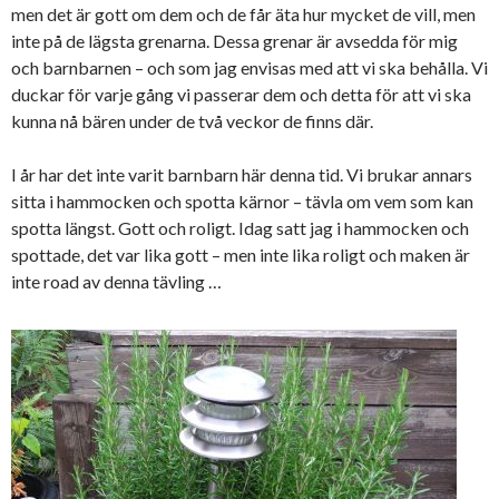
men det är gott om dem och de får äta hur mycket de vill, men
inte på de lägsta grenarna. Dessa grenar är avsedda för mig
och barnbarnen – och som jag envisas med att vi ska behålla. Vi
duckar för varje gång vi passerar dem och detta för att vi ska
kunna nå bären under de två veckor de finns där.
I år har det inte varit barnbarn här denna tid. Vi brukar annars
sitta i hammocken och spotta kärnor – tävla om vem som kan
spotta längst. Gott och roligt. Idag satt jag i hammocken och
spottade, det var lika gott – men inte lika roligt och maken är
inte road av denna tävling …