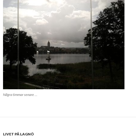
Några timmar senare …
LIVET PÅ LAGNÖ