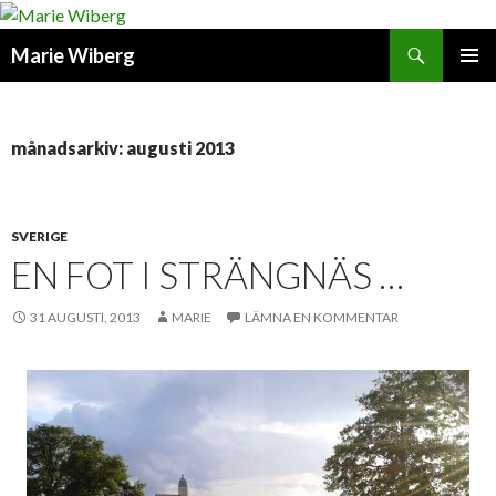
Sök
Marie Wiberg
GÅ
PRIMÄR
TILL
MENY
INNEHÅLL
månadsarkiv: augusti 2013
SVERIGE
EN FOT I STRÄNGNÄS …
31 AUGUSTI, 2013
MARIE
LÄMNA EN KOMMENTAR