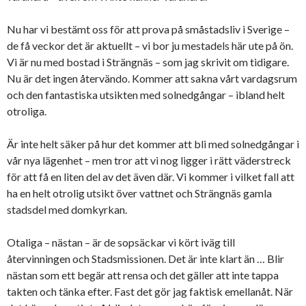
Nu har vi bestämt oss för att prova på småstadsliv i Sverige –
de få veckor det är aktuellt – vi bor ju mestadels här ute på ön.
Vi är nu med bostad i Strängnäs – som jag skrivit om tidigare.
Nu är det ingen återvändo. Kommer att sakna vårt vardagsrum
och den fantastiska utsikten med solnedgångar – ibland helt
otroliga.
Är inte helt säker på hur det kommer att bli med solnedgångar i
vår nya lägenhet – men tror att vi nog ligger i rätt väderstreck
för att få en liten del av det även där. Vi kommer i vilket fall att
ha en helt otrolig utsikt över vattnet och Strängnäs gamla
stadsdel med domkyrkan.
Otaliga – nästan – är de sopsäckar vi kört iväg till
återvinningen och Stadsmissionen. Det är inte klart än … Blir
nästan som ett begär att rensa och det gäller att inte tappa
takten och tänka efter. Fast det gör jag faktisk emellanåt. När