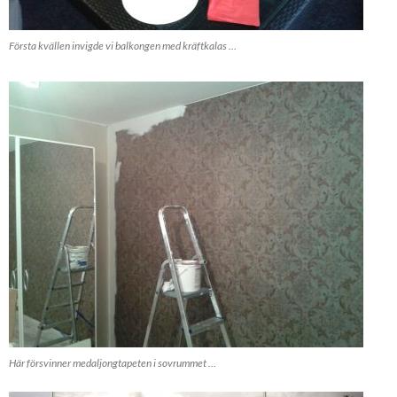
Första kvällen invigde vi balkongen med kräftkalas …
Här försvinner medaljongtapeten i sovrummet …