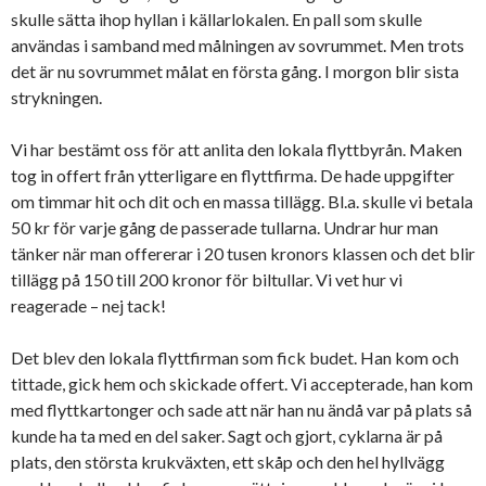
skulle sätta ihop hyllan i källarlokalen. En pall som skulle
användas i samband med målningen av sovrummet. Men trots
det är nu sovrummet målat en första gång. I morgon blir sista
strykningen.
Vi har bestämt oss för att anlita den lokala flyttbyrån. Maken
tog in offert från ytterligare en flyttfirma. De hade uppgifter
om timmar hit och dit och en massa tillägg. Bl.a. skulle vi betala
50 kr för varje gång de passerade tullarna. Undrar hur man
tänker när man offererar i 20 tusen kronors klassen och det blir
tillägg på 150 till 200 kronor för biltullar. Vi vet hur vi
reagerade – nej tack!
Det blev den lokala flyttfirman som fick budet. Han kom och
tittade, gick hem och skickade offert. Vi accepterade, han kom
med flyttkartonger och sade att när han nu ändå var på plats så
kunde ha ta med en del saker. Sagt och gjort, cyklarna är på
plats, den största krukväxten, ett skåp och den hel hyllvägg