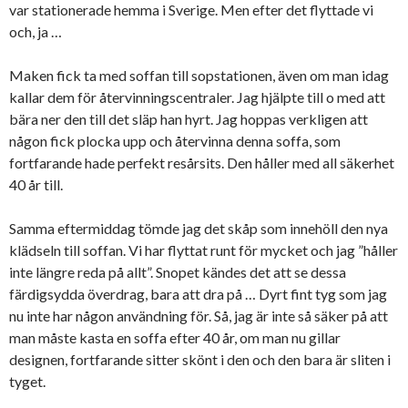
var stationerade hemma i Sverige. Men efter det flyttade vi
och, ja …
Maken fick ta med soffan till sopstationen, även om man idag
kallar dem för återvinningscentraler. Jag hjälpte till o med att
bära ner den till det släp han hyrt. Jag hoppas verkligen att
någon fick plocka upp och återvinna denna soffa, som
fortfarande hade perfekt resårsits. Den håller med all säkerhet
40 år till.
Samma eftermiddag tömde jag det skåp som innehöll den nya
klädseln till soffan. Vi har flyttat runt för mycket och jag ”håller
inte längre reda på allt”. Snopet kändes det att se dessa
färdigsydda överdrag, bara att dra på … Dyrt fint tyg som jag
nu inte har någon användning för. Så, jag är inte så säker på att
man måste kasta en soffa efter 40 år, om man nu gillar
designen, fortfarande sitter skönt i den och den bara är sliten i
tyget.