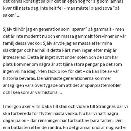
det känns konstigt så blir det en egen hög för sig som lämnas
kvar till nästa dag. Inte helt fel – man måste ibland sova ”på
saken” …
Själv tillhör jag en generation som ”sparar” på gammalt – men
det är inte modernt nu och en massa gammalt försvinner ur vår
familj dessa veckor. Själv ärvde jag en massa efter mina
släktingar och har hållit detta kärt, men ingen efter mig är
intresserad. Detta är inget nytt under solen och de som har
plats kommer om några år att tjäna stora pengar på det som
ingen vill ha idag. Men tack o lov för det – då kan lite av vår
historia bevaras. De närmaste generationerna kommer
antagligen vara övertygade om att det är spånplattemöbler
och Ikea som är vår historia …
I morgon åker vi tillbaka till stan och vidare till Strängnäs där vi
ska förbereda för flytten nästa vecka. Nu har vi haft några
dagar på ön – där rensningen har fortsatt av bara farten. Den
ena båtlasten efter den andra. En del grannar undrar nog vad vi