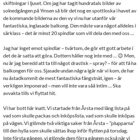
skiftningar i ljuset. Om jag har tagit hundratals bilder av
solnedgången på Ymsen så blir det nog en spottloska i havet av
de kommande bilderna av den vy vi nu har utanför vår
fantastiska, inglasade balkong. Den måste vara något alldeles i
särklass – det är minst 20 spindlar som vill dela den med oss …
Jag har inget emot spindlar – tvärtom, de gör ett gott arbete i
det de är satta att göra. Dottern håller nog inte med … 😉 Men,
nu är jag beredd att ta till något drastisk – spray? – för att få ha
balkongen för oss. Sjasade undan några igår när vi kom, de har
nu åstadkommit de mest fantastiska fångstnät, igen – är
verkligen imponerad – men vill inte vara såå intim … Ska
avvakta tills vi flyttat hit.
Vi har bott här inatt. Vi startade från Årsta med lång lista på
vad som skulle packas och inköpslista, vad som skulle inköpas
på vägen. Vi glömde två viktiga saker från Årsta – ”plupparna”
till den hylla som skulle sättas ihop inför flytten på torsdag.
Inte första gången, vi glömde dem förra gången också när vi