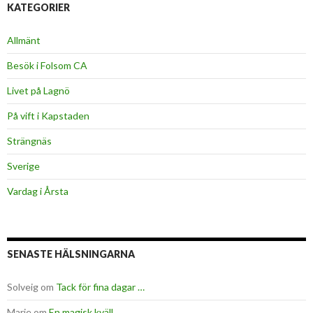
KATEGORIER
Allmänt
Besök i Folsom CA
Livet på Lagnö
På vift i Kapstaden
Strängnäs
Sverige
Vardag i Årsta
SENASTE HÄLSNINGARNA
Solveig
om
Tack för fina dagar …
Marie
om
En magisk kväll …