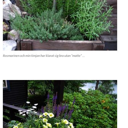
Rosmarinen och min timjan har klarat sig bra utan ”matte” …