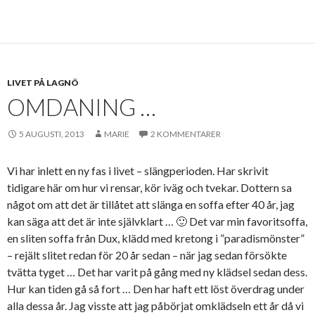
LIVET PÅ LAGNÖ
OMDANING …
5 AUGUSTI, 2013
MARIE
2 KOMMENTARER
Vi har inlett en ny fas i livet – slängperioden. Har skrivit
tidigare här om hur vi rensar, kör iväg och tvekar. Dottern sa
något om att det är tillåtet att slänga en soffa efter 40 år, jag
kan säga att det är inte självklart … 🙂 Det var min favoritsoffa,
en sliten soffa från Dux, klädd med kretong i ”paradismönster”
– rejält slitet redan för 20 år sedan – när jag sedan försökte
tvätta tyget … Det har varit på gång med ny klädsel sedan dess.
Hur kan tiden gå så fort … Den har haft ett löst överdrag under
alla dessa år. Jag visste att jag påbörjat omklädseln ett år då vi