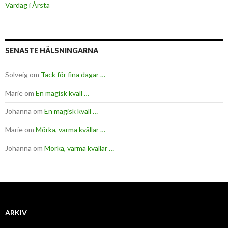
Vardag i Årsta
SENASTE HÄLSNINGARNA
Solveig
om
Tack för fina dagar …
Marie
om
En magisk kväll …
Johanna
om
En magisk kväll …
Marie
om
Mörka, varma kvällar …
Johanna
om
Mörka, varma kvällar …
ARKIV