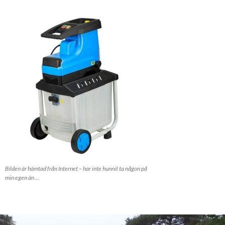
Bilden är hämtad från Internet – har inte hunnit ta någon på
min egen än …