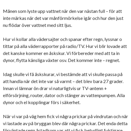
Månen som lyste upp vattnet när den var nästan full – för att
inte märkas när det var månförmörkelse igår och hur den just
nu flödar över vattnet med sitt ljus.
Hur vi kollar alla vädersajter och spanar efter regn, lyssnar o
tittar på alla väderrapporter på radio/TV. Hur vi blir lovade att
det kanske kommer en åskskur. Vi förbereder med att ta in
dynor, flytta känsliga växter osv. Det kommer inte – regnet.
Idag skulle vi få åskskurar, vi bestämde att vi skulle passa på
att handla när det inte var så varmt – det blev bara 27 grader.
Innan vi lämnar ön drar vi naturligtvis ur TV-antenn +
elförsörjning, router, dator och stänger av vattenpumpen. Alla
dynor och el kopplingar förs i säkerhet.
När vi var på väg hem fick vi några prickar på vindrutan och när
vi lastade av på bryggan blev där några prickar. Det enda detta
förväntade regn åstadkom var att vi fick betydligt fuktigare