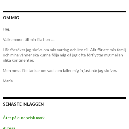
OM MIG
Hej,
Välkommen till min lilla hörna.
Här försöker jag skriva om min vardag och lite till. Allt för att min familj
och mina vänner ska kunna följa mig då jag ofta förflyttar mig mellan
olika kontinenter.
Men mest lite tankar om vad som faller mig in just när jag skriver.
Marie
SENASTE INLÄGGEN
Åter på europeisk mark ..
Avresa …