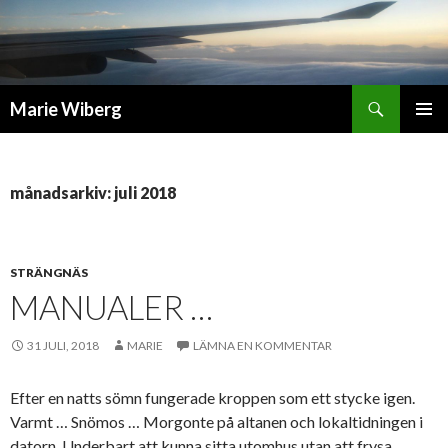
Sök
Marie Wiberg
GÅ
PRIMÄR
TILL
MENY
INNEHÅLL
månadsarkiv: juli 2018
STRÄNGNÄS
MANUALER …
31 JULI, 2018
MARIE
LÄMNA EN KOMMENTAR
Efter en natts sömn fungerade kroppen som ett stycke igen.
Varmt … Snömos … Morgonte på altanen och lokaltidningen i
datorn. Underbart att kunna sitta utomhus utan att frysa.