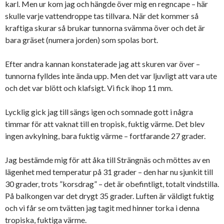
karl. Men ur kom jag och hängde över mig en regncape – här
skulle varje vattendroppe tas tillvara. När det kommer så
kraftiga skurar så brukar tunnorna svämma över och det är
bara gräset (numera jorden) som spolas bort.
Efter andra kannan konstaterade jag att skuren var över –
tunnorna fylldes inte ända upp. Men det var ljuvligt att vara ute
och det var blött och klafsigt. Vi fick ihop 11 mm.
Lycklig gick jag till sängs igen och somnade gott i några
timmar för att vaknat till en tropisk, fuktig värme. Det blev
ingen avkylning, bara fuktig värme – fortfarande 27 grader.
Jag bestämde mig för att åka till Strängnäs och möttes av en
lägenhet med temperatur på 31 grader – den har nu sjunkit till
30 grader, trots ”korsdrag” – det är obefintligt, totalt vindstilla.
På balkongen var det drygt 35 grader. Luften är väldigt fuktig
och vi får se om tvätten jag tagit med hinner torka i denna
tropiska, fuktiga värme.