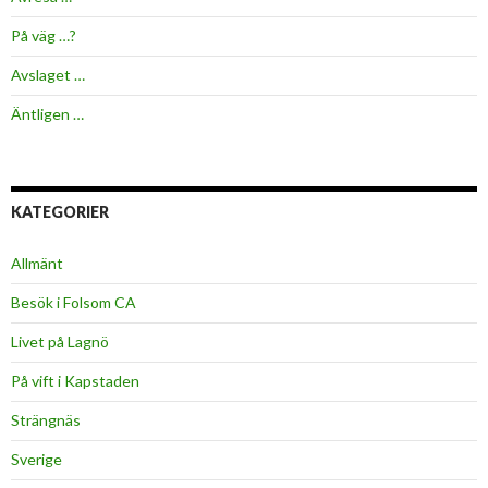
På väg …?
Avslaget …
Äntligen …
KATEGORIER
Allmänt
Besök i Folsom CA
Livet på Lagnö
På vift i Kapstaden
Strängnäs
Sverige