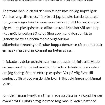
Tog fram manualen till den lilla, tunga maskin jag köpte igår.
Var lite ivrig till o med. Tänkte att jag kanske kunde testa att
tugga ner några kvistar innan värmen slog till. I förpackningen
låg en liten plastpåse med olika skruvar. Man har väl satt ihop
Ikea möbler sedan 60-talet. Slog upp manualen och läste
igenom de fyra sidorna med obligatoriska
säkerhetsförmaningar. Brukar hoppa dem, men eftersom det är
en maskin jag aldrig kommit närheten av så …
Prickade av delar och skruvar, men det stämde inte alls. Hade
en påse med helt annat innehåll. Letade o letade i mina väskor
om jag hade glömt en extra plastpåse. Var på väg över till
sophuset för att se om den låg kvar i förpackningen jag lämnat
kvar …
Ringde firmans kundtjänst, hamnade på plats nr 7 i kön. När jag
avancerat till plats 6 tog jag med mig manual och plastpåse