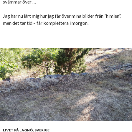
svämmar över …
Jag har nu lärt mig hur jag får över mina bilder från ”himlen”,
men det tar tid – får komplettera i morgon.
LIVET PÅ LAGNÖ
,
SVERIGE