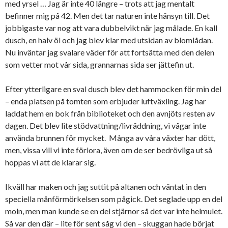
med yrsel … Jag är inte 40 längre – trots att jag mentalt
befinner mig på 42. Men det tar naturen inte hänsyn till. Det
jobbigaste var nog att vara dubbelvikt när jag målade. En kall
dusch, en halv öl och jag blev klar med utsidan av blomlådan.
Nu inväntar jag svalare väder för att fortsätta med den delen
som vetter mot vår sida, grannarnas sida ser jättefin ut.
Efter ytterligare en sval dusch blev det hammocken för min del
– enda platsen på tomten som erbjuder luftväxling. Jag har
laddat hem en bok från biblioteket och den avnjöts resten av
dagen. Det blev lite stödvattning/livräddning, vi vågar inte
använda brunnen för mycket. Många av våra växter har dött,
men, vissa vill vi inte förlora, även om de ser bedrövliga ut så
hoppas vi att de klarar sig.
Ikväll har maken och jag suttit på altanen och väntat in den
speciella månförmörkelsen som pågick. Det seglade upp en del
moln, men man kunde se en del stjärnor så det var inte helmulet.
Så var den där – lite för sent såg vi den – skuggan hade börjat