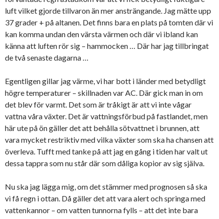
luft vilket gjorde tillvaron än mer ansträngande. Jag mätte upp
37 grader + på altanen. Det finns bara en plats på tomten där vi
kan komma undan den värsta värmen och där vi ibland kan
känna att luften rör sig – hammocken … Där har jag tillbringat
de två senaste dagarna …
Egentligen gillar jag värme, vi har bott i länder med betydligt
högre temperaturer – skillnaden var AC. Där gick man in om
det blev för varmt. Det som är tråkigt är att vi inte vågar
vattna våra växter. Det är vattningsförbud på fastlandet, men
här ute på ön gäller det att behålla sötvattnet i brunnen, att
vara mycket restriktiv med vilka växter som ska ha chansen att
överleva. Tufft med tanke på att jag en gång i tiden har valt ut
dessa tappra som nu står där som dåliga kopior av sig själva.
Nu ska jag lägga mig, om det stämmer med prognosen så ska
vi få regn i ottan. Då gäller det att vara alert och springa med
vattenkannor – om vatten tunnorna fylls – att det inte bara