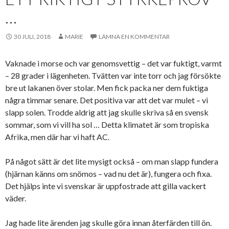
…
30 JULI, 2018
MARIE
LÄMNA EN KOMMENTAR
Vaknade i morse och var genomsvettig – det var fuktigt, varmt
– 28 grader i lägenheten. Tvätten var inte torr och jag försökte
bre ut lakanen över stolar. Men fick packa ner dem fuktiga
några timmar senare. Det positiva var att det var mulet – vi
slapp solen. Trodde aldrig att jag skulle skriva så en svensk
sommar, som vi vill ha sol … Detta klimatet är som tropiska
Afrika, men där har vi haft AC.
På något sätt är det lite mysigt också – om man slapp fundera
(hjärnan känns om snömos – vad nu det är), fungera och fixa.
Det hjälps inte vi svenskar är uppfostrade att gilla vackert
väder.
Jag hade lite ärenden jag skulle göra innan återfärden till ön.