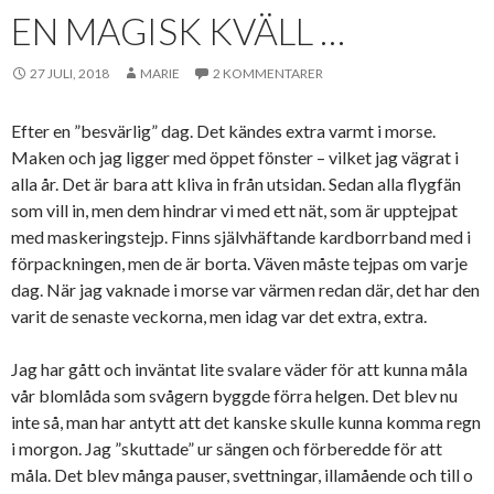
EN MAGISK KVÄLL …
27 JULI, 2018
MARIE
2 KOMMENTARER
Efter en ”besvärlig” dag. Det kändes extra varmt i morse.
Maken och jag ligger med öppet fönster – vilket jag vägrat i
alla år. Det är bara att kliva in från utsidan. Sedan alla flygfän
som vill in, men dem hindrar vi med ett nät, som är upptejpat
med maskeringstejp. Finns självhäftande kardborrband med i
förpackningen, men de är borta. Väven måste tejpas om varje
dag. När jag vaknade i morse var värmen redan där, det har den
varit de senaste veckorna, men idag var det extra, extra.
Jag har gått och inväntat lite svalare väder för att kunna måla
vår blomlåda som svågern byggde förra helgen. Det blev nu
inte så, man har antytt att det kanske skulle kunna komma regn
i morgon. Jag ”skuttade” ur sängen och förberedde för att
måla. Det blev många pauser, svettningar, illamående och till o