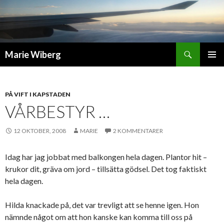
Sök
Marie Wiberg
GÅ
PRIMÄR
TILL
MENY
INNEHÅLL
PÅ VIFT I KAPSTADEN
VÅRBESTYR …
12 OKTOBER, 2008
MARIE
2 KOMMENTARER
Idag har jag jobbat med balkongen hela dagen. Plantor hit –
krukor dit, gräva om jord – tillsätta gödsel. Det tog faktiskt
hela dagen.
Hilda knackade på, det var trevligt att se henne igen. Hon
nämnde något om att hon kanske kan komma till oss på