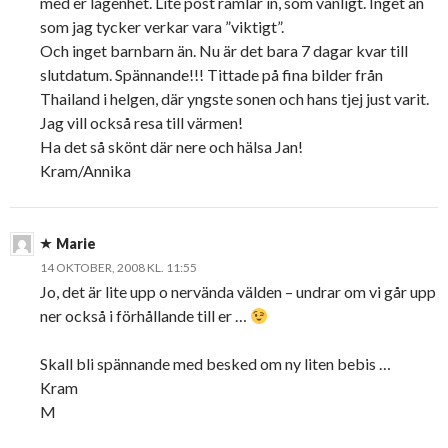
med er lägenhet. Lite post ramlar in, som vanligt. Inget än
som jag tycker verkar vara ”viktigt”.
Och inget barnbarn än. Nu är det bara 7 dagar kvar till
slutdatum. Spännande!!! Tittade på fina bilder från
Thailand i helgen, där yngste sonen och hans tjej just varit.
Jag vill också resa till värmen!
Ha det så skönt där nere och hälsa Jan!
Kram/Annika
Marie
14 OKTOBER, 2008 KL. 11:55
Jo, det är lite upp o nervända välden – undrar om vi går upp
ner också i förhållande till er …
Skall bli spännande med besked om ny liten bebis …
Kram
M