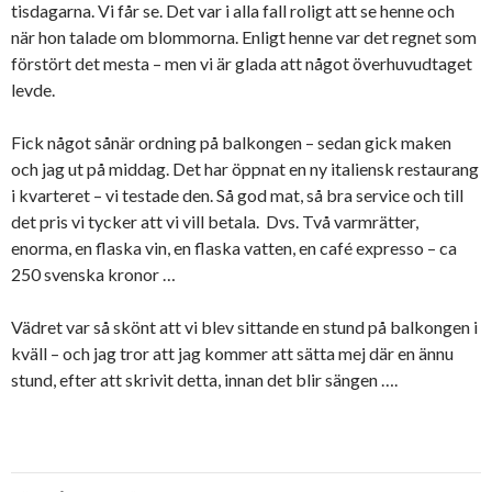
tisdagarna. Vi får se. Det var i alla fall roligt att se henne och
när hon talade om blommorna. Enligt henne var det regnet som
förstört det mesta – men vi är glada att något överhuvudtaget
levde.
Fick något sånär ordning på balkongen – sedan gick maken
och jag ut på middag. Det har öppnat en ny italiensk restaurang
i kvarteret – vi testade den. Så god mat, så bra service och till
det pris vi tycker att vi vill betala. Dvs. Två varmrätter,
enorma, en flaska vin, en flaska vatten, en café expresso – ca
250 svenska kronor …
Vädret var så skönt att vi blev sittande en stund på balkongen i
kväll – och jag tror att jag kommer att sätta mej där en ännu
stund, efter att skrivit detta, innan det blir sängen ….
Inläggsnavigering