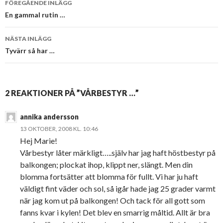
FÖREGÅENDE INLÄGG
En gammal rutin …
NÄSTA INLÄGG
Tyvärr så har …
2 REAKTIONER PÅ ”VÅRBESTYR …”
annika andersson
13 OKTOBER, 2008 KL. 10:46
Hej Marie!
Vårbestyr låter märkligt…..själv har jag haft höstbestyr på
balkongen; plockat ihop, klippt ner, slängt. Men din
blomma fortsätter att blomma för fullt. Vi har ju haft
väldigt fint väder och sol, så igår hade jag 25 grader varmt
när jag kom ut på balkongen! Och tack för all gott som
fanns kvar i kylen! Det blev en smarrig måltid. Allt är bra