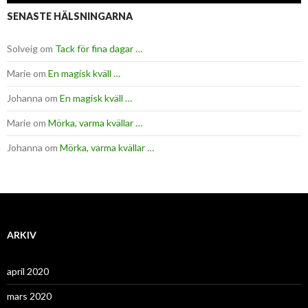
SENASTE HÄLSNINGARNA
Solveig
om
Tack för fina dagar …
Marie
om
En magisk kväll …
Johanna
om
En magisk kväll …
Marie
om
Mörka, varma kvällar …
Johanna
om
Mörka, varma kvällar …
ARKIV
april 2020
mars 2020