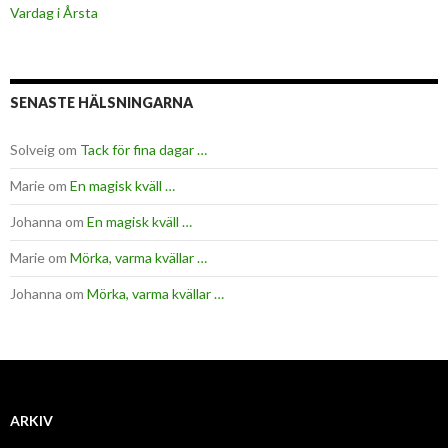
Vardag i Årsta
SENASTE HÄLSNINGARNA
Solveig
om
Tack för fina dagar …
Marie
om
En magisk kväll …
Johanna
om
En magisk kväll …
Marie
om
Mörka, varma kvällar …
Johanna
om
Mörka, varma kvällar …
ARKIV