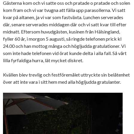
Gästerna kom och vi satte oss och pratade o pratade och solen
kom fram och vi var tvugna att fälla upp parasollerna. Vi satt
kvar på altanen, ja vi var som fastväxta. Lunchen serverades
där, senare serverades middagen där och vi satt kvar till efter
midnatt. Eftersom huvudgästen, kusinen från Hälsingland,
fyller 60 år, i morgon 5 augusti, så ringde telefonen prick kl
24.00 och han mottog många och högljudda gratulationer. Vi
som inte hade telefonen vid örat kunde delta i alla fall. Så vårt
lilla fyrfaldiga hurra, lät mycket diskret.
Kvällen blev trevlig och festföremålet uttryckte sin belåtenhet
över att inte vara i sitt hem med alla högljudda gratulanter.