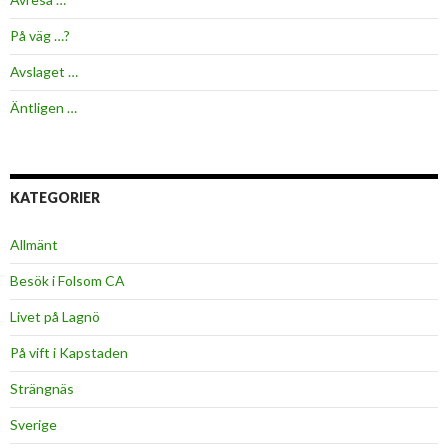
På väg …?
Avslaget …
Äntligen …
KATEGORIER
Allmänt
Besök i Folsom CA
Livet på Lagnö
På vift i Kapstaden
Strängnäs
Sverige