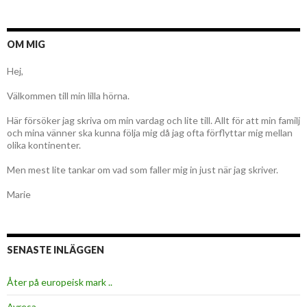
OM MIG
Hej,
Välkommen till min lilla hörna.
Här försöker jag skriva om min vardag och lite till. Allt för att min familj
och mina vänner ska kunna följa mig då jag ofta förflyttar mig mellan
olika kontinenter.
Men mest lite tankar om vad som faller mig in just när jag skriver.
Marie
SENASTE INLÄGGEN
Åter på europeisk mark ..
Avresa …