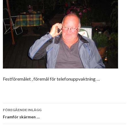
Festföremålet , föremål för telefonuppvaktning …
Inläggsnavigering
FÖREGÅENDE INLÄGG
Framför skärmen …