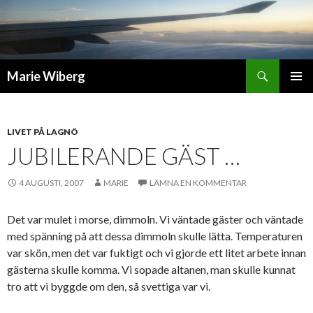
Sök
Marie Wiberg
GÅ
PRIMÄR
TILL
MENY
INNEHÅLL
LIVET PÅ LAGNÖ
JUBILERANDE GÄST …
4 AUGUSTI, 2007
MARIE
LÄMNA EN KOMMENTAR
Det var mulet i morse, dimmoln. Vi väntade gäster och väntade
med spänning på att dessa dimmoln skulle lätta. Temperaturen
var skön, men det var fuktigt och vi gjorde ett litet arbete innan
gästerna skulle komma. Vi sopade altanen, man skulle kunnat
tro att vi byggde om den, så svettiga var vi.