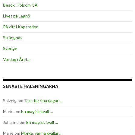
Besök i Folsom CA
Livet på Lagnö
På vift i Kapstaden
Strängnäs
Sverige
Vardag i Årsta
SENASTE HÄLSNINGARNA
Solveig
om
Tack för fina dagar …
Marie
om
En magisk kväll …
Johanna
om
En magisk kväll …
Marie
om
Mörka, varma kvällar …