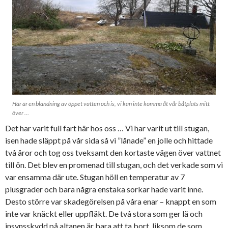
Här är en blandning av öppet vatten och is, vi kan inte komma åt vår båtplats mitt
över …
Det har varit full fart här hos oss … Vi har varit ut till stugan,
isen hade släppt på vår sida så vi ”lånade” en jolle och hittade
två åror och tog oss tveksamt den kortaste vägen över vattnet
till ön. Det blev en promenad till stugan, och det verkade som vi
var ensamma där ute. Stugan höll en temperatur av 7
plusgrader och bara några enstaka sorkar hade varit inne.
Desto större var skadegörelsen på våra enar – knappt en som
inte var knäckt eller uppfläkt. De två stora som ger lä och
insynsskydd på altanen är bara att ta bort, liksom de som