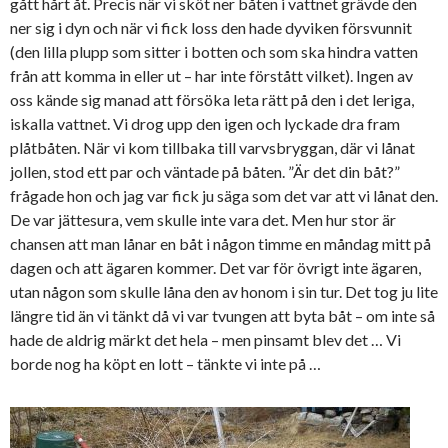
gått hårt åt. Precis när vi sköt ner båten i vattnet grävde den
ner sig i dyn och när vi fick loss den hade dyviken försvunnit
(den lilla plupp som sitter i botten och som ska hindra vatten
från att komma in eller ut – har inte förstått vilket). Ingen av
oss kände sig manad att försöka leta rätt på den i det leriga,
iskalla vattnet. Vi drog upp den igen och lyckade dra fram
plåtbåten. När vi kom tillbaka till varvsbryggan, där vi lånat
jollen, stod ett par och väntade på båten. ”Är det din båt?”
frågade hon och jag var fick ju säga som det var att vi lånat den.
De var jättesura, vem skulle inte vara det. Men hur stor är
chansen att man lånar en båt i någon timme en måndag mitt på
dagen och att ägaren kommer. Det var för övrigt inte ägaren,
utan någon som skulle låna den av honom i sin tur. Det tog ju lite
längre tid än vi tänkt då vi var tvungen att byta båt – om inte så
hade de aldrig märkt det hela – men pinsamt blev det … Vi
borde nog ha köpt en lott – tänkte vi inte på …