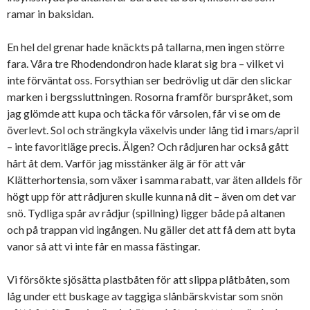
ramar in baksidan.
En hel del grenar hade knäckts på tallarna, men ingen större
fara. Våra tre Rhodendondron hade klarat sig bra – vilket vi
inte förväntat oss. Forsythian ser bedrövlig ut där den slickar
marken i bergssluttningen. Rosorna framför burspråket, som
jag glömde att kupa och täcka för vårsolen, får vi se om de
överlevt. Sol och strängkyla växelvis under lång tid i mars/april
– inte favoritläge precis. Älgen? Och rådjuren har också gått
hårt åt dem. Varför jag misstänker älg är för att vår
Klätterhortensia, som växer i samma rabatt, var äten alldels för
högt upp för att rådjuren skulle kunna nå dit – även om det var
snö. Tydliga spår av rådjur (spillning) ligger både på altanen
och på trappan vid ingången. Nu gäller det att få dem att byta
vanor så att vi inte får en massa fästingar.
Vi försökte sjösätta plastbåten för att slippa plåtbåten, som
låg under ett buskage av taggiga slånbärskvistar som snön