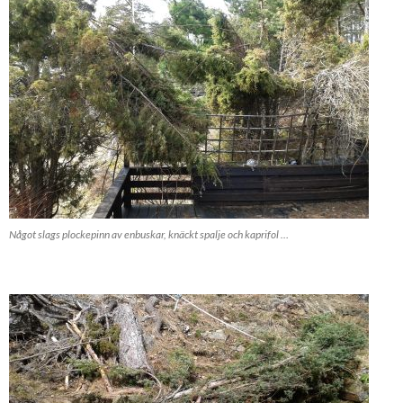
Något slags plockepinn av enbuskar, knäckt spalje och kaprifol …