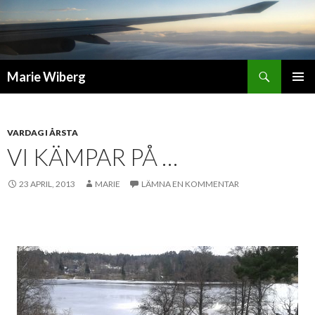
Sök
Marie Wiberg
GÅ
PRIMÄR
TILL
MENY
INNEHÅLL
VARDAG I ÅRSTA
VI KÄMPAR PÅ …
23 APRIL, 2013
MARIE
LÄMNA EN KOMMENTAR