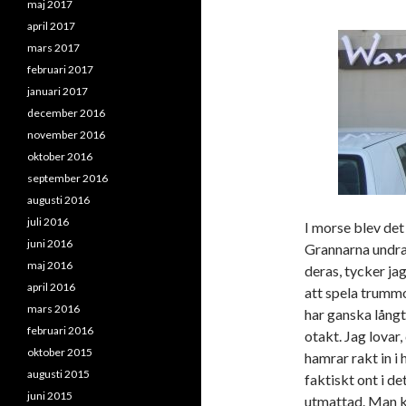
maj 2017
april 2017
mars 2017
februari 2017
januari 2017
december 2016
november 2016
oktober 2016
september 2016
augusti 2016
juli 2016
I morse blev det
juni 2016
Grannarna undra
maj 2016
deras, tycker jag
april 2016
att spela trummor
mars 2016
har ganska långt
februari 2016
otakt. Jag lovar
oktober 2015
hamrar rakt in i
augusti 2015
faktiskt ont i de
juni 2015
utmattad. Man ka