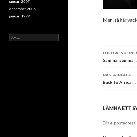
januari 2007
december 2006
januari 1999
Men, så här vack
Sök
efter:
Inläggsna
FÖREGÅENDE INL
Samma, samma 
NÄSTA INLÄGG
Back to Africa …
LÄMNA ETT S
Din e-postadress 