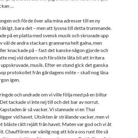
eckan …
ongen och förde över alla mina adresser till en ny
råkigt, bara det – men att lyssna till detta trummande.
lade på en platta med svensk musik och skruvade upp
lev väl de andra stackars grannarna helt galna, men
ller knackade på – fast det kanske någon gjorde och
atte mej vid datorn och försökte låta bli att irritera
 uppskruvade, musik. Efter en stund gick det ganska
 ihop protokollet från gårdagens möte – skall nog läsa
rgon igen.
ringde och undrade om vi ville följa med på en biltur
et tackade vi inte nej till och det bar av norrut.
apstaden är så vacker. Vi stannade vi en Thai
ligger vid havet. Utsikten är strålande vacker, men vi
det blåste rätt rejält från havet. Maten var god och vi åt
t. Chauffören var vänlig nog att köra oss runt lite så