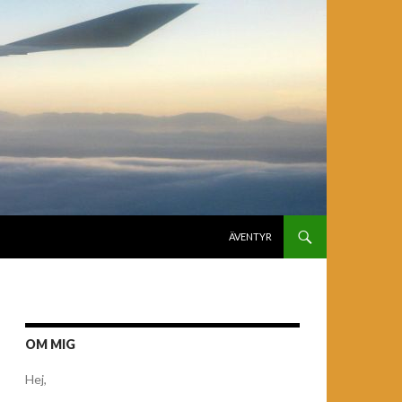
GÅ TILL INNEHÅLL
ÄVENTYR
OM MIG
Hej,