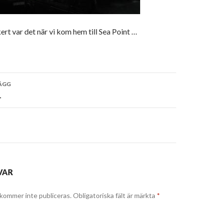
ert var det när vi kom hem till Sea Point …
vigering
ÄGG
…
VAR
kommer inte publiceras.
Obligatoriska fält är märkta
*