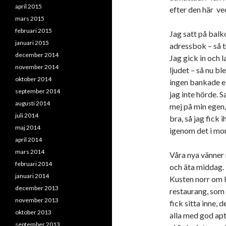
april 2015
efter den här v
mars 2015
februari 2015
Jag satt på balk
januari 2015
adressbok – så t
december 2014
Jag gick in och 
november 2014
ljudet – så nu b
oktober 2014
ingen bankade e
september 2014
jag inte hörde. S
augusti 2014
mej på min egen,
juli 2014
bra, så jag fick
maj 2014
igenom det i mo
april 2014
mars 2014
Våra nya vänner 
februari 2014
och äta middag. D
januari 2014
Kusten norr om K
december 2013
restaurang, som 
november 2013
fick sitta inne, 
oktober 2013
alla med god apti
september 2013