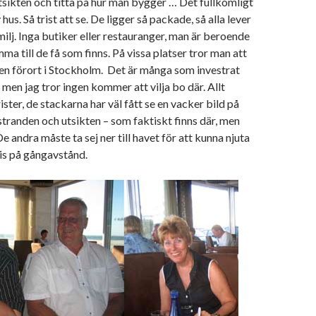
 utsikten och titta på hur man bygger … Det fullkomligt
hus. Så trist att se. De ligger så packade, så alla lever
milj. Inga butiker eller restauranger, man är beroende
mma till de få som finns. På vissa platser tror man att
en förort i Stockholm. Det är många som investrat
 men jag tror ingen kommer att vilja bo där. Allt
urister, de stackarna har väl fått se en vacker bild på
stranden och utsikten – som faktiskt finns där, men
De andra måste ta sej ner till havet för att kunna njuta
is på gångavstånd.