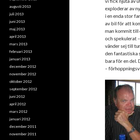
vi fick njuta av
augusti 2013
exploderar av ny 
juli 2013
i en enda stor fa
juni 2013
av bil för att ko
maj 2013
man kommit till 
april 2013
och spekulerat –
mars 2013
vänder sej till t
februari 2013
den fantastiska 
januari 2013
bara för en del. 
december 2012
– förhoppningsv
november 2012
oktober 2012
september 2012
juni 2012
april 2012
mars 2012
januari 2012
december 2011
november 2011