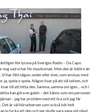
 äntligen lite lyssna på Sveriges Radio – Da Capo.
r nog vad vi har för musiksmak. Men den är bättre än
. Vi har fått någon, under eller över, som envisas med
, ja, spela o spela. Någon övar på att slå takten, och
 kvar till att hitta den. Samma, samma om igen… och i
, detta kan göra en galen – det känns som om personen
 hjärnan – jag har problem med ett öra och jag får
t. Det är väl hörselnerven som också blir helt
n ju tycka att den och jag skulle vara vana vid oljud