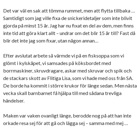
Det var väl en sak att tömma rummet, men att flytta tillbaka …
Samtidigt som jag ville fixa de snickeridetaljer som inte blivit
gjorda på minst 15 år. Jag har nu fixat en del av dem, men finns
inte tid att göra klart allt – undrar om det blir 15 år till? Fast då
blir det inte jag som fixar, utan någon annan…
Efter avslutat arbete så värmde vi på en fisksoppa som vi
glömt i kylskåpet, vi samsades på köksbordet med
borrmaskiner, skruvdragare, askar med skruvar och spik och
de stackars skott av Flitiga Lisa, som vi hade med oss från SA.
De borde ha kommit i större krukor för länge sedan. Men nästa
vecka skall barnbarnet få hjälpa till med sådana trevliga
händelser.
Maken var vaken ovanligt länge, berodde nog på att han inte
orkade resa sej för att gå och lägga sej – samma med mej …