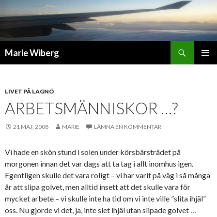
Sök
Marie Wiberg
GÅ
PRIMÄR
TILL
MENY
INNEHÅLL
LIVET PÅ LAGNÖ
ARBETSMÄNNISKOR …?
21 MAJ, 2008
MARIE
LÄMNA EN KOMMENTAR
Vi hade en skön stund i solen under körsbärsträdet på
morgonen innan det var dags att ta tag i allt inomhus igen.
Egentligen skulle det vara roligt – vi har varit på väg i så många
år att slipa golvet, men alltid insett att det skulle vara för
mycket arbete – vi skulle inte ha tid om vi inte ville ”slita ihjäl”
oss. Nu gjorde vi det, ja, inte slet ihjäl utan slipade golvet …