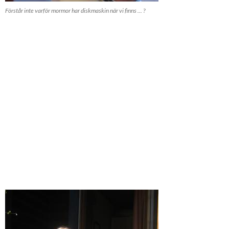
Förstår inte varför mormor har diskmaskin när vi finns ... ?