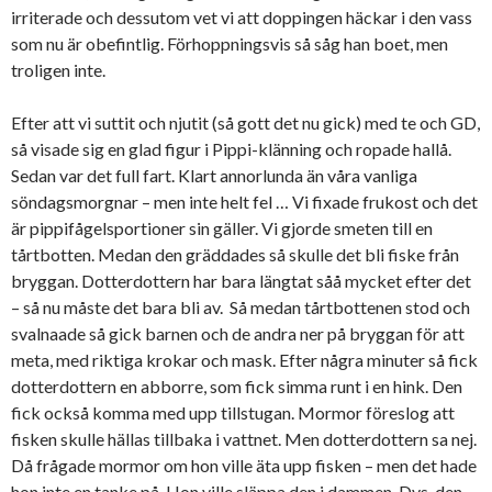
irriterade och dessutom vet vi att doppingen häckar i den vass
som nu är obefintlig. Förhoppningsvis så såg han boet, men
troligen inte.
Efter att vi suttit och njutit (så gott det nu gick) med te och GD,
så visade sig en glad figur i Pippi-klänning och ropade hallå.
Sedan var det full fart. Klart annorlunda än våra vanliga
söndagsmorgnar – men inte helt fel … Vi fixade frukost och det
är pippifågelsportioner sin gäller. Vi gjorde smeten till en
tårtbotten. Medan den gräddades så skulle det bli fiske från
bryggan. Dotterdottern har bara längtat såå mycket efter det
– så nu måste det bara bli av. Så medan tårtbottenen stod och
svalnaade så gick barnen och de andra ner på bryggan för att
meta, med riktiga krokar och mask. Efter några minuter så fick
dotterdottern en abborre, som fick simma runt i en hink. Den
fick också komma med upp tillstugan. Mormor föreslog att
fisken skulle hällas tillbaka i vattnet. Men dotterdottern sa nej.
Då frågade mormor om hon ville äta upp fisken – men det hade
hon inte en tanke på. Hon ville släppa den i dammen. Dvs, den