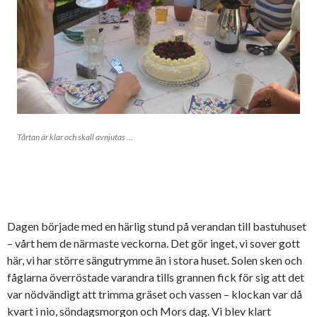
Tårtan är klar och skall avnjutas ...
Dagen började med en härlig stund på verandan till bastuhuset
– vårt hem de närmaste veckorna. Det gör inget, vi sover gott
här, vi har större sängutrymme än i stora huset. Solen sken och
fåglarna överröstade varandra tills grannen fick för sig att det
var nödvändigt att trimma gräset och vassen – klockan var då
kvart i nio, söndagsmorgon och Mors dag. Vi blev klart