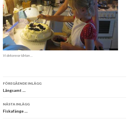
Vi dekorerar tårtan ...
Inläggsnavigering
FÖREGÅENDE INLÄGG
Långsamt …
NÄSTA INLÄGG
Fiskafänge …