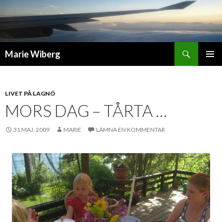
Sök
Marie Wiberg
GÅ
PRIMÄR
TILL
MENY
INNEHÅLL
LIVET PÅ LAGNÖ
MORS DAG – TÅRTA …
31 MAJ, 2009
MARIE
LÄMNA EN KOMMENTAR