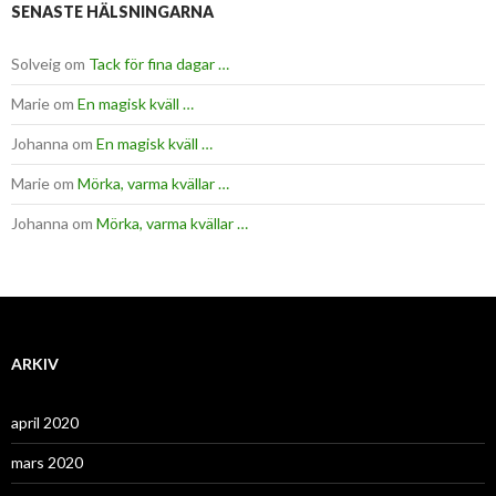
SENASTE HÄLSNINGARNA
Solveig
om
Tack för fina dagar …
Marie
om
En magisk kväll …
Johanna
om
En magisk kväll …
Marie
om
Mörka, varma kvällar …
Johanna
om
Mörka, varma kvällar …
ARKIV
april 2020
mars 2020