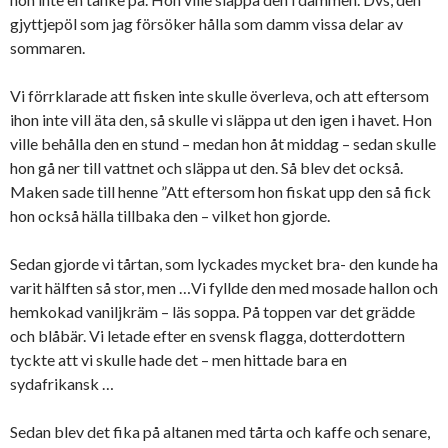
gjyttjepöl som jag försöker hålla som damm vissa delar av
sommaren.
Vi förrklarade att fisken inte skulle överleva, och att eftersom
ihon inte vill äta den, så skulle vi släppa ut den igen i havet. Hon
ville behålla den en stund – medan hon åt middag – sedan skulle
hon gå ner till vattnet och släppa ut den. Så blev det också.
Maken sade till henne ”Att eftersom hon fiskat upp den så fick
hon också hälla tillbaka den – vilket hon gjorde.
Sedan gjorde vi tårtan, som lyckades mycket bra- den kunde ha
varit hälften så stor, men …Vi fyllde den med mosade hallon och
hemkokad vaniljkräm – läs soppa. På toppen var det grädde
och blåbär. Vi letade efter en svensk flagga, dotterdottern
tyckte att vi skulle hade det – men hittade bara en
sydafrikansk …
Sedan blev det fika på altanen med tårta och kaffe och senare,