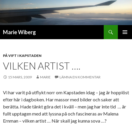
Sök
Marie Wiberg
GÅ
PRIMÄR
TILL
MENY
INNEHÅLL
PÅ VIFT I KAPSTADEN
VILKEN ARTIST ….
15 MARS, 2009
MARIE
LÄMNA EN KOMMENTAR
Vi har varit på utflykt norr om Kapstaden idag – jag är hopplöst
efter här i dagboken. Har massor med bilder och saker att
berätta. Hade tänkt göra det i kväll – men jag har inte tid … är
fullt upptagen med att lyssna på och fascineras av Malena
Ernman – vilken artist … När skall jag kunna sova …?