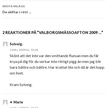
NÄSTA INLÄGG
De skiftar i rött …
2 REAKTIONER PÅ ”VALBORGSMÄSSOAFTON 2009 …”
Solveig.
1 MAJ, 2009 KL. 10:28
Skönt att det inte var den smittande flunsan men du får
krya på dig för du verkar inte riktigt pigg än men jag blir
bara bättre och bättre. Har krattat lite och då är det hopp
om livet.
Kram Solveig.
Marie
1 MAJ, 2009 KL. 22:27