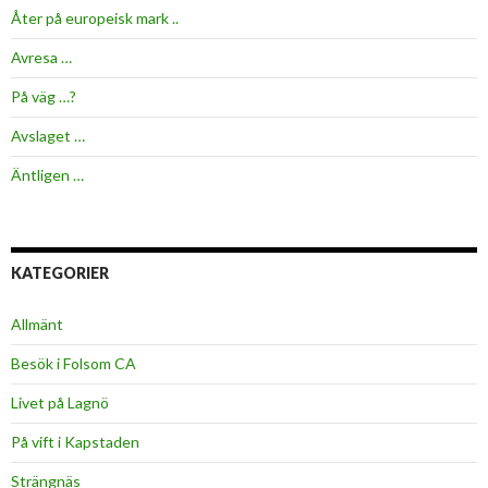
Åter på europeisk mark ..
Avresa …
På väg …?
Avslaget …
Äntligen …
KATEGORIER
Allmänt
Besök i Folsom CA
Livet på Lagnö
På vift i Kapstaden
Strängnäs