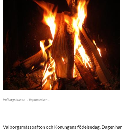
Valborgsbrasan - i öppna spisen ...
Valborgsmässoafton och Konungens födelsedag. Dagen har