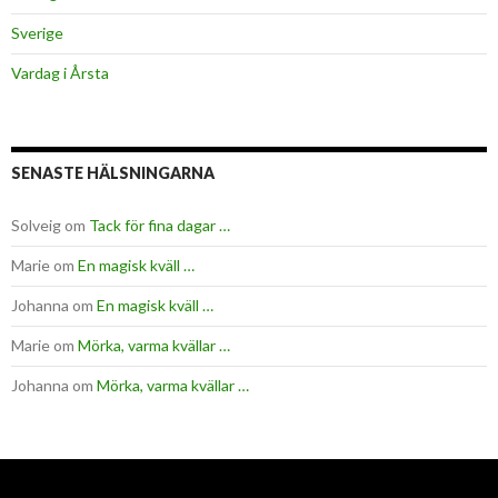
Sverige
Vardag i Årsta
SENASTE HÄLSNINGARNA
Solveig
om
Tack för fina dagar …
Marie
om
En magisk kväll …
Johanna
om
En magisk kväll …
Marie
om
Mörka, varma kvällar …
Johanna
om
Mörka, varma kvällar …