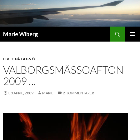
Sök
Marie Wiberg
GÅ
PRIMÄR
TILL
MENY
INNEHÅLL
LIVET PÅ LAGNÖ
VALBORGSMÄSSOAFTON
2009 …
30 APRIL, 2009
MARIE
2 KOMMENTARER