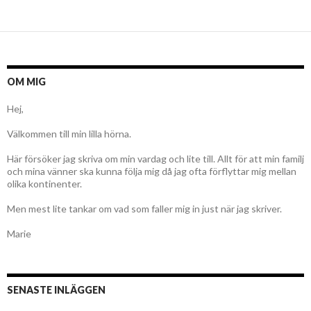
OM MIG
Hej,
Välkommen till min lilla hörna.
Här försöker jag skriva om min vardag och lite till. Allt för att min familj
och mina vänner ska kunna följa mig då jag ofta förflyttar mig mellan
olika kontinenter.
Men mest lite tankar om vad som faller mig in just när jag skriver.
Marie
SENASTE INLÄGGEN