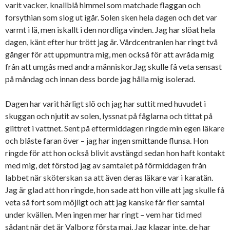
varit vacker, knallblå himmel som matchade flaggan och
forsythian som slog ut igår. Solen sken hela dagen och det var
varmt i lä, men iskallt i den nordliga vinden. Jag har slöat hela
dagen, känt efter hur trött jag är. Vårdcentranlen har ringt två
gånger för att uppmuntra mig, men också för att avråda mig
från att umgås med andra människor.Jag skulle få veta sensast
på måndag och innan dess borde jag hålla mig isolerad.
Dagen har varit härligt slö och jag har suttit med huvudet i
skuggan och njutit av solen, lyssnat på fåglarna och tittat på
glittret i vattnet. Sent på eftermiddagen ringde min egen läkare
och blåste faran över – jag har ingen smittande flunsa. Hon
ringde för att hon också blivit avstängd sedan hon haft kontakt
med mig, det förstod jag av samtalet på förmiddagen från
labbet när sköterskan sa att även deras läkare var i karatän.
Jag är glad att hon ringde, hon sade att hon ville att jag skulle få
veta så fort som möjligt och att jag kanske får fler samtal
under kvällen. Men ingen mer har ringt – vem har tid med
sådant när det är Valborg första maj. Jag klagar inte, de har