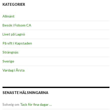
KATEGORIER
Allmänt
Besök i Folsom CA
Livet på Lagnö
På vift i Kapstaden
Strängnäs
Sverige
Vardag i Årsta
SENASTE HÄLSNINGARNA
Solveig
om
Tack för fina dagar …