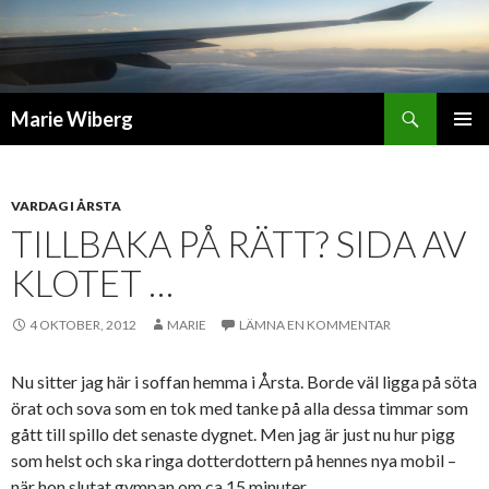
Sök
Marie Wiberg
GÅ
PRIMÄR
TILL
MENY
INNEHÅLL
VARDAG I ÅRSTA
TILLBAKA PÅ RÄTT? SIDA AV
KLOTET …
4 OKTOBER, 2012
MARIE
LÄMNA EN KOMMENTAR
Nu sitter jag här i soffan hemma i Årsta. Borde väl ligga på söta
örat och sova som en tok med tanke på alla dessa timmar som
gått till spillo det senaste dygnet. Men jag är just nu hur pigg
som helst och ska ringa dotterdottern på hennes nya mobil –
när hon slutat gympan om ca 15 minuter.