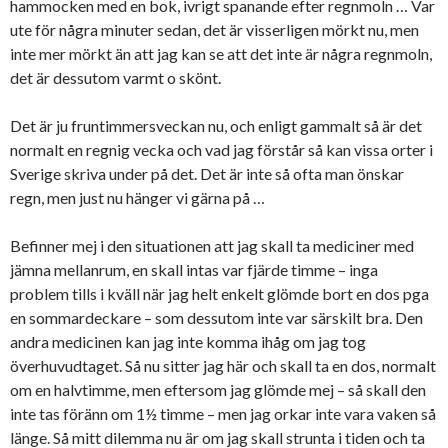
hammocken med en bok, ivrigt spanande efter regnmoln … Var
ute för några minuter sedan, det är visserligen mörkt nu, men
inte mer mörkt än att jag kan se att det inte är några regnmoln,
det är dessutom varmt o skönt.
Det är ju fruntimmersveckan nu, och enligt gammalt så är det
normalt en regnig vecka och vad jag förstår så kan vissa orter i
Sverige skriva under på det. Det är inte så ofta man önskar
regn, men just nu hänger vi gärna på …
Befinner mej i den situationen att jag skall ta mediciner med
jämna mellanrum, en skall intas var fjärde timme – inga
problem tills i kväll när jag helt enkelt glömde bort en dos pga
en sommardeckare – som dessutom inte var särskilt bra. Den
andra medicinen kan jag inte komma ihåg om jag tog
överhuvudtaget. Så nu sitter jag här och skall ta en dos, normalt
om en halvtimme, men eftersom jag glömde mej – så skall den
inte tas föränn om 1½ timme – men jag orkar inte vara vaken så
länge. Så mitt dilemma nu är om jag skall strunta i tiden och ta