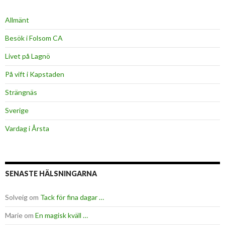
Allmänt
Besök i Folsom CA
Livet på Lagnö
På vift i Kapstaden
Strängnäs
Sverige
Vardag i Årsta
SENASTE HÄLSNINGARNA
Solveig
om
Tack för fina dagar …
Marie
om
En magisk kväll …