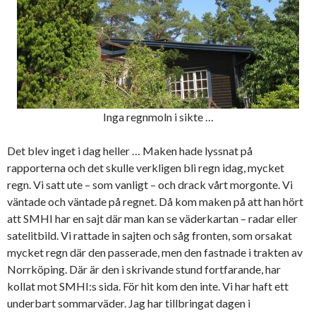
Inga regnmoln i sikte …
Det blev inget i dag heller … Maken hade lyssnat på
rapporterna och det skulle verkligen bli regn idag, mycket
regn. Vi satt ute – som vanligt – och drack vårt morgonte. Vi
väntade och väntade på regnet. Då kom maken på att han hört
att SMHI har en sajt där man kan se väderkartan – radar eller
satelitbild. Vi rattade in sajten och såg fronten, som orsakat
mycket regn där den passerade, men den fastnade i trakten av
Norrköping. Där är den i skrivande stund fortfarande, har
kollat mot SMHI:s sida. För hit kom den inte. Vi har haft ett
underbart sommarväder. Jag har tillbringat dagen i