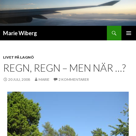
Sök
Marie Wiberg
GÅ
PRIMÄR
TILL
MENY
INNEHÅLL
LIVET PÅ LAGNÖ
REGN, REGN – MEN NÄR …?
20 JULI, 2008
MARIE
2 KOMMENTARER