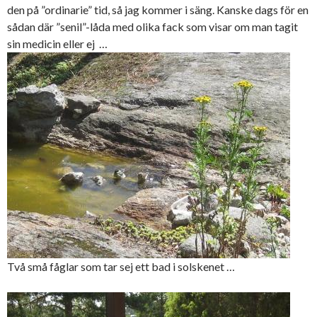
den på ”ordinarie” tid, så jag kommer i säng. Kanske dags för en
sådan där ”senil”-låda med olika fack som visar om man tagit
sin medicin eller ej …
Två små fåglar som tar sej ett bad i solskenet …