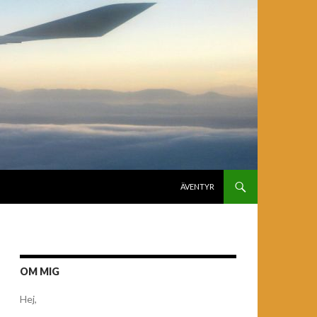
GÅ TILL INNEHÅLL
ÄVENTYR
OM MIG
Hej,