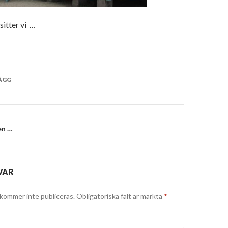
itter vi …
vigering
ÄGG
en …
VAR
kommer inte publiceras.
Obligatoriska fält är märkta
*