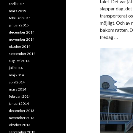
talet. Det var jä
april 2015
slappar dag, det 
mars 2015
transporterat os
februari 2015
möjligt. Och av 
januari 2015
bakom ratten. De
december 2014
fredag …
november 2014
oktober 2014
september 2014
augusti 2014
juli 2014
maj 2014
april 2014
mars 2014
februari 2014
januari 2014
december 2013
november 2013
oktober 2013
september 2013