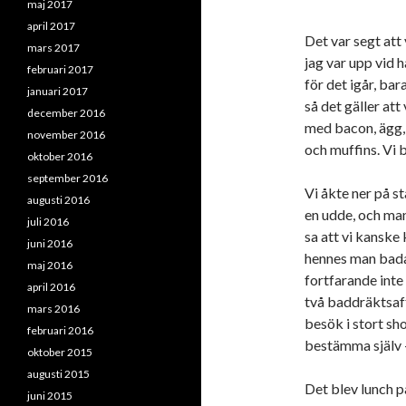
maj 2017
april 2017
Det var segt att
mars 2017
jag var upp vid h
februari 2017
för det igår, ba
januari 2017
så det gäller att
december 2016
med bacon, ägg, k
november 2016
och muffins. Vi 
oktober 2016
september 2016
Vi åkte ner på st
augusti 2016
en udde, och man
juli 2016
sa att vi kanske 
juni 2016
hennes man bada
maj 2016
fortfarande inte
april 2016
två baddräktsaff
mars 2016
besök i stort sh
februari 2016
bestämma själv – 
oktober 2015
augusti 2015
Det blev lunch p
juni 2015