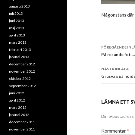
augusti 2013
juli 2013
Någonstans där s
juni 2013
maj 2013
april 2013
mars 2013
Inläggsna
FÖREGÅENDE INL
februari 2013
På resande fot …
januari 2013
december 2012
NÄSTA INLÄGG
november 2012
Grusväg på höjd
oktober 2012
september 2012
juni 2012
april 2012
LÄMNA ETT S
mars 2012
januari 2012
Din e-postadress 
december 2011
november 2011
Kommentar
*