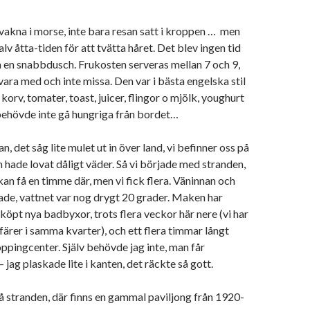
 vakna i morse, inte bara resan satt i kroppen … men
alv åtta-tiden för att tvätta håret. Det blev ingen tid
ra en snabbdusch. Frukosten serveras mellan 7 och 9,
 vara med och inte missa. Den var i bästa engelska stil
orv, tomater, toast, juicer, flingor o mjölk, youghurt
behövde inte gå hungriga från bordet…
an, det såg lite mulet ut in över land, vi befinner oss på
 hade lovat dåligt väder. Så vi började med stranden,
kan få en timme där, men vi fick flera. Väninnan och
de, vattnet var nog drygt 20 grader. Maken har
 köpt nya badbyxor, trots flera veckor här nere (vi har
ärer i samma kvarter), och ett flera timmar långt
oppingcenter. Själv behövde jag inte, man får
jag plaskade lite i kanten, det räckte så gott.
å stranden, där finns en gammal paviljong från 1920-