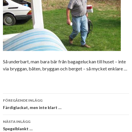
Så underbart, man bara bär från bagageluckan till huset – inte
via bryggan, båten, bryggan och berget – så mycket enklare …
Inläggsnavigering
FÖREGÅENDE INLÄGG
Färdiglackat, men inte klart …
NÄSTA INLÄGG
Spegelblankt …