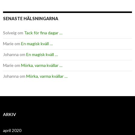
SENASTE HÄLSNINGARNA
Solveig
om
Tack för fina dagar …
Marie
om
En magisk kväll …
Johanna
om
En magisk kväll …
Marie
om
Mörka, varma kvällar …
Johanna
om
Mörka, varma kvällar …
ARKIV
april 2020