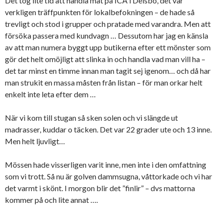
Det tog lite tid att handla mat på ICA i Delsbo, det var
verkligen träffpunkten för lokalbefokningen – de hade så
trevligt och stod i grupper och pratade med varandra. Men att
försöka passera med kundvagn … Dessutom har jag en känsla
av att man numera byggt upp butikerna efter ett mönster som
gör det helt omöjligt att slinka in och handla vad man vill ha –
det tar minst en timme innan man tagit sej igenom… och då har
man strukit en massa måsten från listan – för man orkar helt
enkelt inte leta efter dem …
När vi kom till stugan så sken solen och vi slängde ut
madrasser, kuddar o täcken. Det var 22 grader ute och 13 inne.
Men helt ljuvligt…
Mössen hade visserligen varit inne, men inte i den omfattning
som vi trott. Så nu är golven dammsugna, våttorkade och vi har
det varmt i skönt. I morgon blir det ”finlir” – dvs mattorna
kommer på och lite annat ….