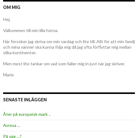
OM MIG
Hej,
Välkommen till min lilla hörna.
Här försöker jag skriva om min vardag och lite till. Allt för att min familj
och mina vänner ska kunna följa mig då jag ofta förflyttar mig mellan
olika kontinenter.
Men mest lite tankar om vad som faller mig in just när jag skriver.
Marie
SENASTE INLÄGGEN
Åter på europeisk mark ..
Avresa …
På väg …?