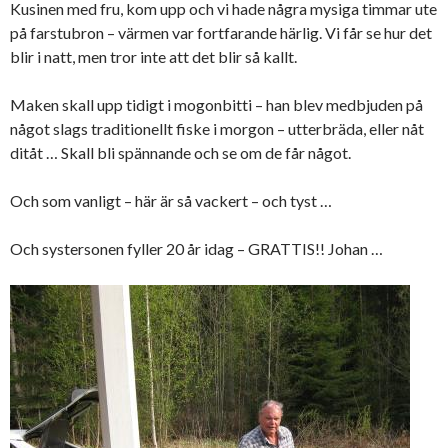
Kusinen med fru, kom upp och vi hade några mysiga timmar ute
på farstubron – värmen var fortfarande härlig. Vi får se hur det
blir i natt, men tror inte att det blir så kallt.
Maken skall upp tidigt i mogonbitti – han blev medbjuden på
något slags traditionellt fiske i morgon – utterbräda, eller nåt
ditåt … Skall bli spännande och se om de får något.
Och som vanligt – här är så vackert – och tyst …
Och systersonen fyller 20 år idag – GRATTIS!! Johan …