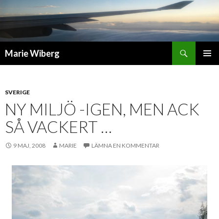
Sök
Marie Wiberg
GÅ
PRIMÄR
TILL
MENY
INNEHÅLL
SVERIGE
NY MILJÖ -IGEN, MEN ACK
SÅ VACKERT …
9 MAJ, 2008
MARIE
LÄMNA EN KOMMENTAR