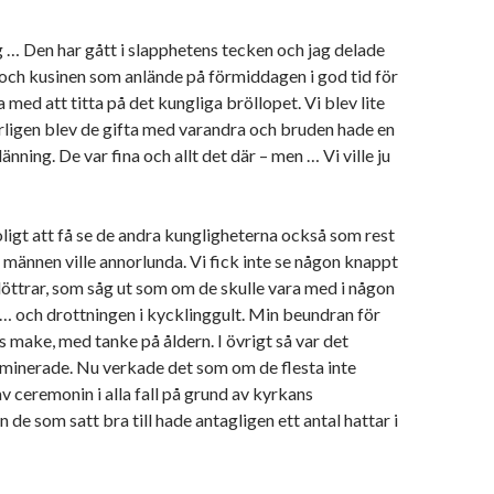
g … Den har gått i slapphetens tecken och jag delade
ch kusinen som anlände på förmiddagen i god tid för
na med att titta på det kungliga bröllopet. Vi blev lite
rligen blev de gifta med varandra och bruden hade en
länning. De var fina och allt det där – men … Vi ville ju
oligt att få se de andra kungligheterna också som rest
männen ville annorlunda. Vi fick inte se någon knappt
 döttrar, som såg ut som om de skulle vara med i någon
’t … och drottningen i kycklinggult. Min beundran för
 make, med tanke på åldern. I övrigt så var det
minerade. Nu verkade det som om de flesta inte
v ceremonin i alla fall på grund av kyrkans
de som satt bra till hade antagligen ett antal hattar i