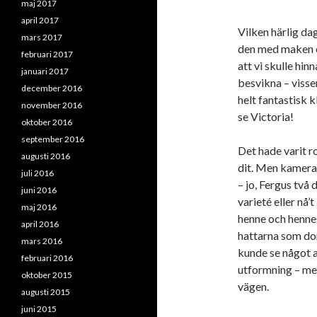
maj 2017
april 2017
Vilken härlig da
mars 2017
den med maken o
februari 2017
att vi skulle hin
januari 2017
besvikna – visse
december 2016
helt fantastisk k
november 2016
se Victoria!
oktober 2016
september 2016
Det hade varit r
augusti 2016
dit. Men kamera 
juli 2016
– jo, Fergus två
juni 2016
varieté eller nå
maj 2016
henne och hennes
april 2016
hattarna som do
mars 2016
kunde se något a
februari 2016
utformning – men 
oktober 2015
vägen.
augusti 2015
juni 2015