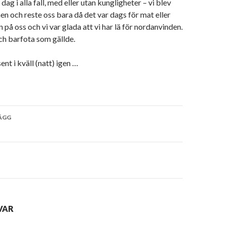
 dag i alla fall, med eller utan kungligheter – vi blev
nen och reste oss bara då det var dags för mat eller
 på oss och vi var glada att vi har lä för nordanvinden.
ch barfota som gällde.
ent i kväll (natt) igen …
vigering
ÄGG
VAR