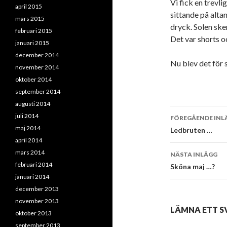
Vi fick en trevlig
april 2015
sittande på alta
mars 2015
dryck. Solen sken
februari 2015
Det var shorts o
januari 2015
december 2014
Nu blev det för s
november 2014
oktober 2014
september 2014
augusti 2014
Inläggsna
juli 2014
FÖREGÅENDE INL
maj 2014
Ledbruten …
april 2014
mars 2014
NÄSTA INLÄGG
februari 2014
Sköna maj …?
januari 2014
december 2013
november 2013
LÄMNA ETT S
oktober 2013
september 2013