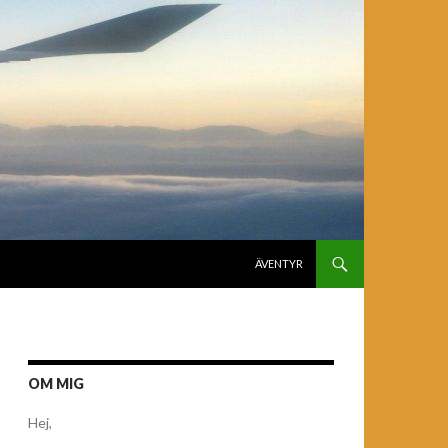
GÅ TILL INNEHÅLL
ÄVENTYR
OM MIG
Hej,