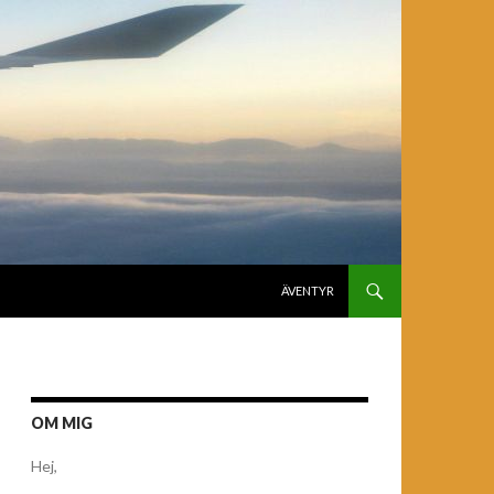
GÅ TILL INNEHÅLL
ÄVENTYR
OM MIG
Hej,