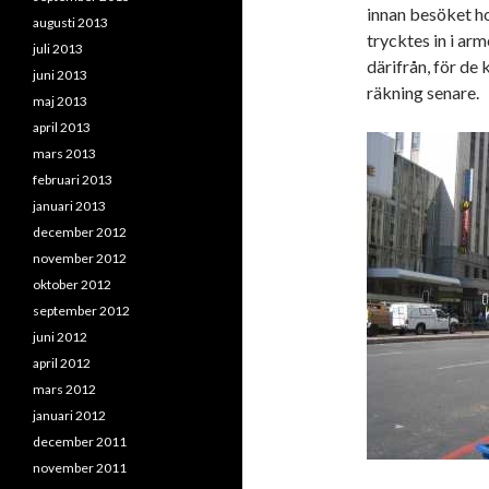
innan besöket ho
augusti 2013
trycktes in i ar
juli 2013
därifrån, för de
juni 2013
räkning senare.
maj 2013
april 2013
mars 2013
februari 2013
januari 2013
december 2012
november 2012
oktober 2012
september 2012
juni 2012
april 2012
mars 2012
januari 2012
december 2011
november 2011