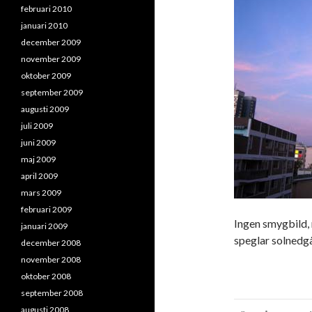
februari 2010
januari 2010
december 2009
november 2009
oktober 2009
september 2009
augusti 2009
juli 2009
juni 2009
maj 2009
april 2009
mars 2009
februari 2009
Ingen smygbild, 
januari 2009
speglar solned
december 2008
november 2008
oktober 2008
september 2008
Inläggsna
augusti 2008