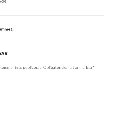
ÄGG
srummet…
VAR
kommer inte publiceras.
Obligatoriska fält är märkta
*