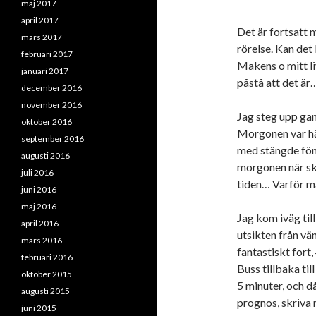
maj 2017
april 2017
Det är fortsatt m
mars 2017
rörelse. Kan det 
februari 2017
Makens o mitt liv
januari 2017
påstå att det är
december 2016
november 2016
Jag steg upp gans
oktober 2016
Morgonen var här
september 2016
med stängde föns
augusti 2016
morgonen när sko
juli 2016
tiden… Varför må
juni 2016
maj 2016
Jag kom iväg till
april 2016
utsikten från vä
mars 2016
fantastiskt fort,
februari 2016
Buss tillbaka til
oktober 2015
5 minuter, och då
augusti 2015
prognos, skriva n
juni 2015