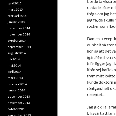
borde ta vissa p
april 2015
rantade efter och
mars 2015
fråga om jag beh
februari 2015
jag få, de skulle
januari 2015
rocken som flad
december 2014
november 2014
Damen i receptio
oktober 2014
dubbelt så stor 
september 2014
hon sa att det v
augusti 2014
igår. Men hon sk
juli 2014
(där ligger jag i
maj 2014
ifrån sej kaffek
april 2014
fram mitt kvitto
mars 2014
kunde doktorn in
februari 2014
röntgen, helt ok,
januari 2014
receptet…
december 2013
november 2013
Jag gick i alla fa
oktober 2013
bli svårt att lä
september 2013