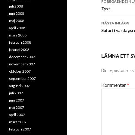
FÖREGÅENDE INL
juli 2008
Tyst…
juni 2008
maj 2008
NÄSTA INLÄGG
april 2008
Safari i vardag
mars 2008
februari 2008
januari 2008
LÄMNA ETT S
december 2007
november 2007
Din e-postadress 
oktober 2007
september 2007
Kommentar
*
augusti 2007
juli 2007
juni 2007
maj 2007
april 2007
mars 2007
februari 2007