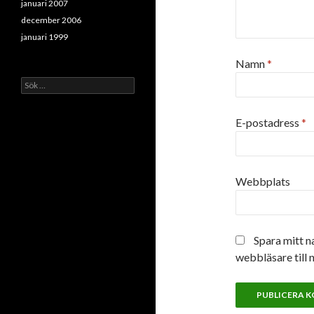
januari 2007
december 2006
januari 1999
Namn
*
Sök
efter:
E-postadress
*
Webbplats
Spara mitt n
webbläsare till 