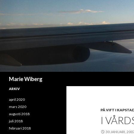
Sök
Marie Wiberg
ARKIV
april 2020
mars 2020
PÅ VIFT I KAPSTA
augusti 2018
I VÅR
juli 2018
februari 2018
30 JANUARI, 200