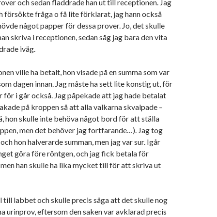
rover och sedan fladdrade han ut till receptionen. Jag
 försökte fråga o få lite förklarat, jag hann också
övde något papper för dessa prover. Jo, det skulle
 han skriva i receptionen, sedan såg jag bara den vita
drade iväg.
nen ville ha betalt, hon visade på en summa som var
som dagen innan. Jag måste ha sett lite konstig ut, för
ar för i går också. Jag påpekade att jag hade betalat
akade på kroppen så att alla valkarna skvalpade –
 lä, hon skulle inte behöva något bord för att ställa
oppen, men det behöver jag fortfarande…). Jag tog
 och hon halverarde summan, men jag var sur. Igår
get göra före röntgen, och jag fick betala för
 men han skulle ha lika mycket till för att skriva ut
ll till labbet och skulle precis säga att det skulle nog
mna urinprov, eftersom den saken var avklarad precis