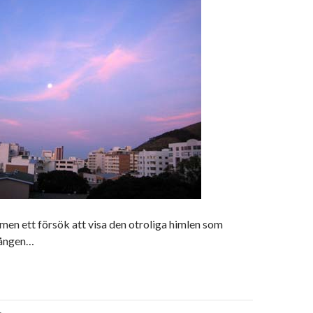
men ett försök att visa den otroliga himlen som
gången…
vigering