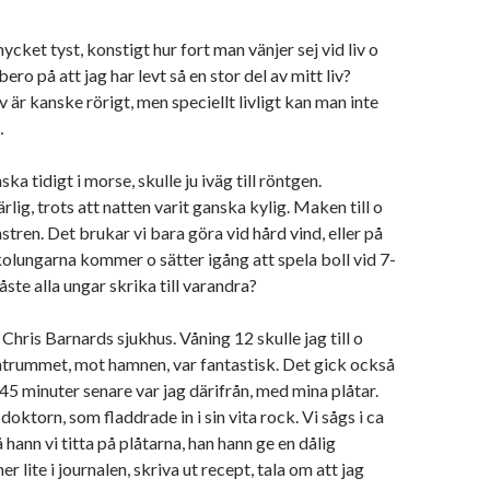
ycket tyst, konstigt hur fort man vänjer sej vid liv o
bero på att jag har levt så en stor del av mitt liv?
 är kanske rörigt, men speciellt livligt kan man inte
…
ka tidigt i morse, skulle ju iväg till röntgen.
lig, trots att natten varit ganska kylig. Maken till o
tren. Det brukar vi bara göra vid hård vind, eller på
lungarna kommer o sätter igång att spela boll vid 7-
ste alla ungar skrika till varandra?
 Chris Barnards sjukhus. Våning 12 skulle jag till o
ntrummet, mot hamnen, var fantastisk. Det gick också
 45 minuter senare var jag därifrån, med mina plåtar.
l doktorn, som fladdrade in i sin vita rock. Vi sågs i ca
 hann vi titta på plåtarna, han hann ge en dålig
er lite i journalen, skriva ut recept, tala om att jag