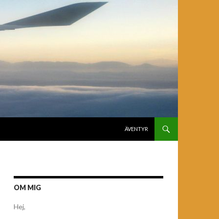
GÅ TILL INNEHÅLL
ÄVENTYR
OM MIG
Hej,