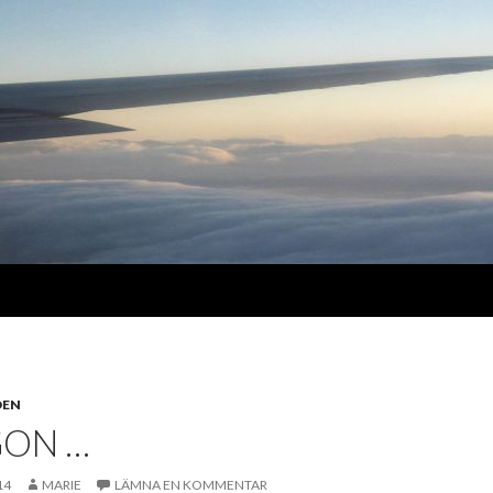
DEN
GON …
14
MARIE
LÄMNA EN KOMMENTAR