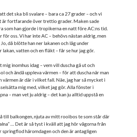
tt det ska bli svalare – bara ca 27 grader – och vi
et är fortfarande över trettio grader. Maken sade
a som han gjorde i tropikerna en natt före AC:ns tid.
är för oss. Vi har inte AC – behövs nästan aldrig, men
. Jo, då blötte han ner lakanen och låg under
r lakan, vatten och en fläkt – får se hur jag gör.
lit mig inomhus idag – vem vill duscha gå ut och
ol och ändå uppleva värmen – för att duscha när man
ärmen är där i vilket fall. Näe, jag har så mycket i
selsätta mig med, vilket jag gör. Alla fönster i
na – man vet ju aldrig – det kan ju alltid uppstå en
å till balkongen, njuta av mitt rooibos te som står där
alna” … Det är så tyst i kväll att jag hör vågorna från
ar springflod häromdagen och den är antagligen