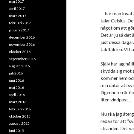
maj 2017
april 2017
… har man lovat a
mars 2017
talar Celsius. D
februari 2017
något om att gör
januari 2017
Det är ju så det 
december 2016
just dessa dagar
november 2016
takfläkten. Vi ha
oktober 2016
september 2016
Själv har jag hål
augusti 2016
skydda sig mot s
juli 2016
kommer hem och v
juni 2016
min dator att sys
maj 2016
lägenheten är öpp
april 2016
liten vindpust …
mars 2016
februari 2016
Nu ska jag återg
oktober 2015
redan för att ”sv
augusti 2015
stranden. Det v
juni 2015