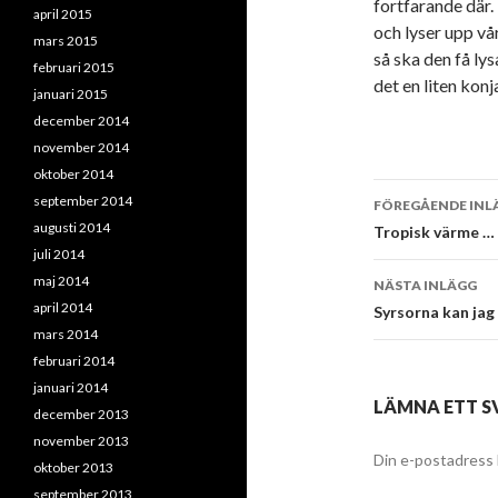
fortfarande där.
april 2015
och lyser upp vår
mars 2015
så ska den få lys
februari 2015
det en liten kon
januari 2015
december 2014
november 2014
oktober 2014
Inläggsna
september 2014
FÖREGÅENDE INL
augusti 2014
Tropisk värme …
juli 2014
maj 2014
NÄSTA INLÄGG
april 2014
Syrsorna kan jag
mars 2014
februari 2014
januari 2014
LÄMNA ETT S
december 2013
november 2013
Din e-postadress 
oktober 2013
september 2013