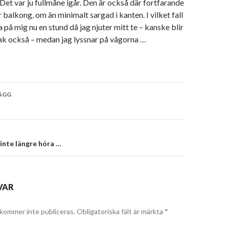
 Det var ju fullmåne igår. Den är också där fortfarande
 balkong, om än minimalt sargad i kanten. I vilket fall
a på mig nu en stund då jag njuter mitt te – kanske blir
jak också – medan jag lyssnar på vågorna …
vigering
ÄGG
 inte längre höra …
VAR
kommer inte publiceras.
Obligatoriska fält är märkta
*