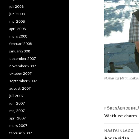
juli 2008
juni 2008
maj 2008
april 2008
mars 2008
februari 2008
januari 2008
december 2007
november 2007
oktober 2007
Nu har jag fått tillbaka
september 2007
augusti 2007
juli 2007
juni 2007
Inläggsna
FÖREGÅENDE INL
maj 2007
Västkust charm 
april 2007
mars 2007
NÄSTA INLÄGG
februari 2007
Andra sidan …