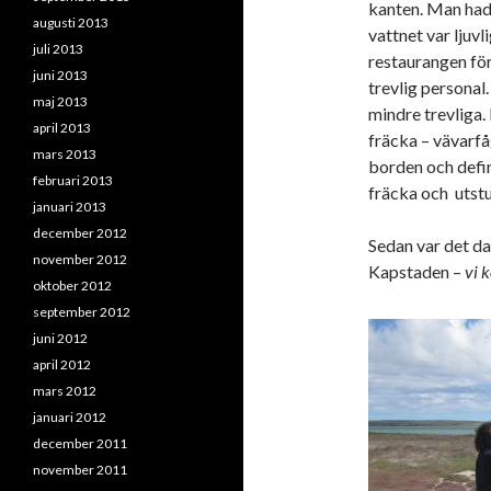
kanten. Man had
augusti 2013
vattnet var ljuvli
juli 2013
restaurangen för 
juni 2013
trevlig personal
maj 2013
mindre trevliga.
april 2013
fräcka – vävarfå
mars 2013
borden och defini
februari 2013
fräcka och utst
januari 2013
december 2012
Sedan var det da
november 2012
Kapstaden –
vi 
oktober 2012
september 2012
juni 2012
april 2012
mars 2012
januari 2012
december 2011
november 2011