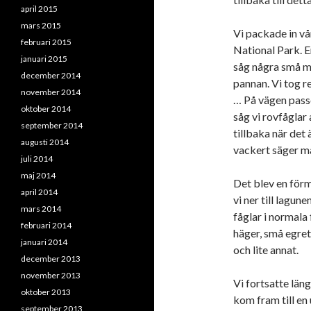
april 2015
mars 2015
Vi packade in vå
februari 2015
National Park. E
januari 2015
såg några små mi
december 2014
pannan. Vi tog r
november 2014
… På vägen passe
oktober 2014
såg vi rovfåglar
september 2014
tillbaka när det
augusti 2014
vackert säger m
juli 2014
maj 2014
Det blev en för
april 2014
vi ner till lagun
mars 2014
fåglar i normala f
februari 2014
häger, små egret
januari 2014
och lite annat.
december 2013
november 2013
Vi fortsatte läng
oktober 2013
kom fram till en
september 2013