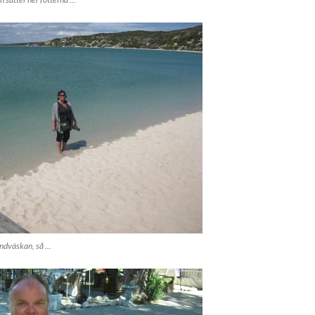
ndväskan, så ...