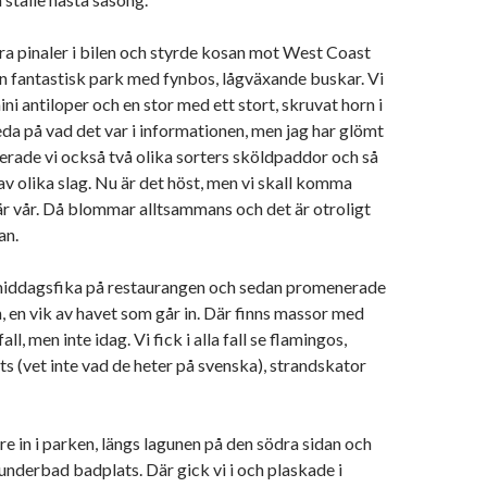
ra pinaler i bilen och styrde kosan mot West Coast
n fantastisk park med fynbos, lågväxande buskar. Vi
ni antiloper och en stor med ett stort, skruvat horn i
eda på vad det var i informationen, men jag har glömt
rade vi också två olika sorters sköldpaddor och så
 av olika slag. Nu är det höst, men vi skall komma
 är vår. Då blommar alltsammans och det är otroligt
an.
middagsfika på restaurangen och sedan promenerade
en, en vik av havet som går in. Där finns massor med
all, men inte idag. Vi fick i alla fall se flamingos,
ts (vet inte vad de heter på svenska), strandskator
re in i parken, längs lagunen på den södra sidan och
 underbad badplats. Där gick vi i och plaskade i