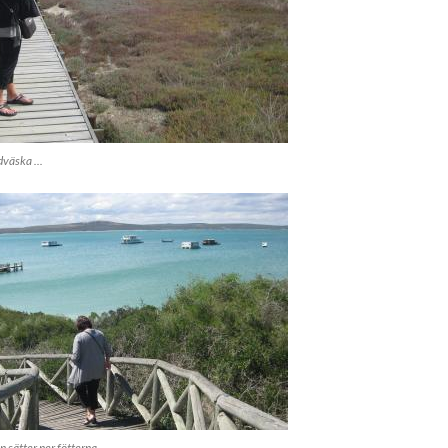
väska ...
n sätter ner fötterna ...