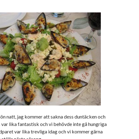
kön natt, jag kommer att sakna dess duntäcken och
 var lika fantastisk och vi behövde inte gå hungriga
dparet var lika trevliga idag och vi kommer gärna
a ställe nästa säsong.