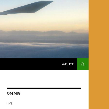
GÅ TILL INNEHÅLL
ÄVENTYR
OM MIG
Hej,