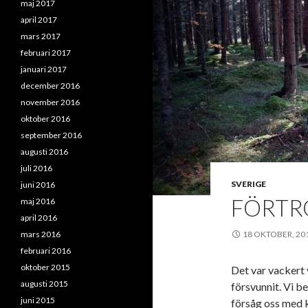
maj 2017
april 2017
mars 2017
februari 2017
januari 2017
december 2016
november 2016
oktober 2016
september 2016
augusti 2016
juli 2016
SVERIGE
juni 2016
FÖRTR
maj 2016
april 2016
mars 2016
18 OKTOBER, 20
februari 2016
oktober 2015
Det var vackert
augusti 2015
försvunnit. Vi be
juni 2015
försåg oss med k