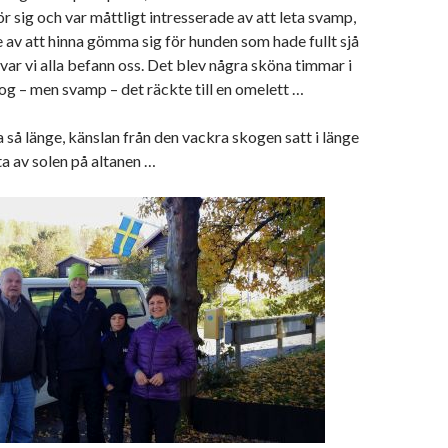
r sig och var måttligt intresserade av att leta svamp,
 av att hinna gömma sig för hunden som hade fullt sjå
 var vi alla befann oss. Det blev några sköna timmar i
g – men svamp – det räckte till en omelett …
a så länge, känslan från den vackra skogen satt i länge
ta av solen på altanen …