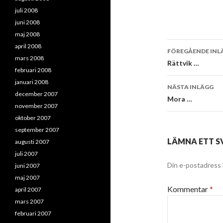
juli 2008
juni 2008
maj 2008
Inläggsna
april 2008
FÖREGÅENDE INL
mars 2008
Rättvik …
februari 2008
januari 2008
NÄSTA INLÄGG
december 2007
Mora …
november 2007
oktober 2007
september 2007
LÄMNA ETT S
augusti 2007
juli 2007
Din e-postadress 
juni 2007
maj 2007
Kommentar
*
april 2007
mars 2007
februari 2007