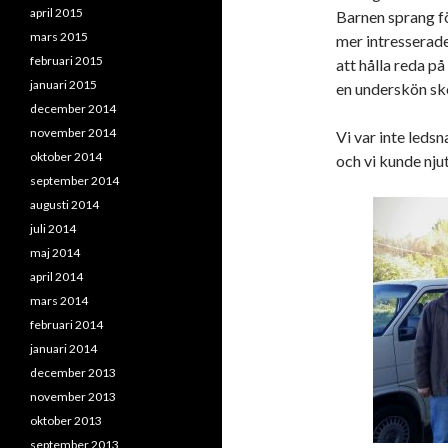
april 2015
Barnen sprang fö
mars 2015
mer intresserade
februari 2015
att hålla reda på
januari 2015
en underskön sko
december 2014
november 2014
Vi var inte ledsn
oktober 2014
och vi kunde nju
september 2014
augusti 2014
juli 2014
maj 2014
april 2014
mars 2014
februari 2014
januari 2014
december 2013
november 2013
oktober 2013
september 2013