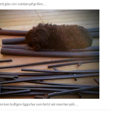
tt glas vin i väntan på grillen …
an kan tydligen ligga hur som helst när man har päls …