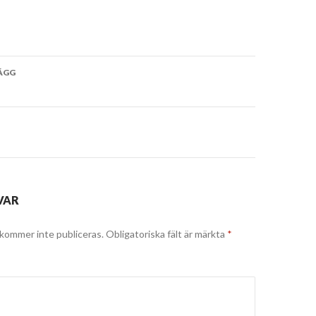
vigering
ÄGG
VAR
kommer inte publiceras.
Obligatoriska fält är märkta
*