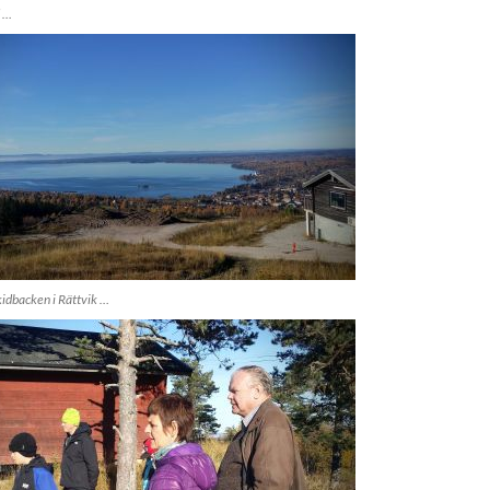
d …
kidbacken i Rättvik …