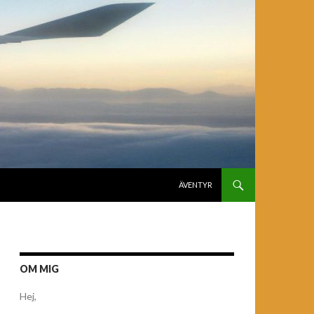
GÅ TILL INNEHÅLL
ÄVENTYR
OM MIG
Hej,