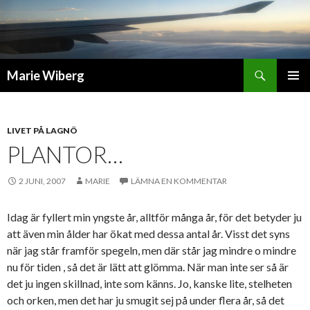
Sök
Marie Wiberg
GÅ
PRIMÄR
TILL
MENY
INNEHÅLL
LIVET PÅ LAGNÖ
PLANTOR…
2 JUNI, 2007
MARIE
LÄMNA EN KOMMENTAR
Idag är fyllert min yngste år, alltför många år, för det betyder ju
att även min ålder har ökat med dessa antal år. Visst det syns
när jag står framför spegeln, men där står jag mindre o mindre
nu för tiden , så det är lätt att glömma. När man inte ser så är
det ju ingen skillnad, inte som känns. Jo, kanske lite, stelheten
och orken, men det har ju smugit sej på under flera år, så det