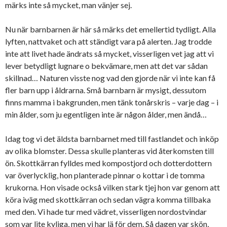
märks inte så mycket, man vänjer sej.
Nu när barnbarnen är här så märks det emellertid tydligt. Alla
lyften, nattvaket och att ständigt vara på alerten. Jag trodde
inte att livet hade ändrats så mycket, visserligen vet jag att vi
lever betydligt lugnare o bekvämare, men att det var sådan
skillnad… Naturen visste nog vad den gjorde när vi inte kan få
fler barn upp i åldrarna. Små barnbarn är mysigt, dessutom
finns mamma i bakgrunden, men tänk tonårskris – varje dag – i
min ålder, som ju egentligen inte är någon ålder, men ändå…
Idag tog vi det äldsta barnbarnet med till fastlandet och inköp
av olika blomster. Dessa skulle planteras vid återkomsten till
ön. Skottkärran fylldes med kompostjord och dotterdottern
var överlycklig, hon planterade pinnar o kottar i de tomma
krukorna. Hon visade också vilken stark tjej hon var genom att
köra iväg med skottkärran och sedan vägra komma tillbaka
med den. Vi hade tur med vädret, visserligen nordostvindar
som var lite kyliga, men vi har lä för dem. Så dagen var skön,