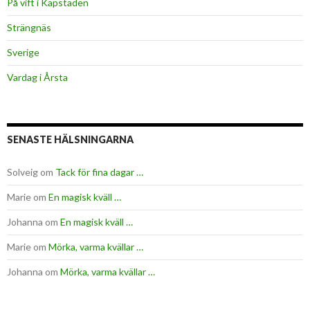
På vift i Kapstaden
Strängnäs
Sverige
Vardag i Årsta
SENASTE HÄLSNINGARNA
Solveig
om
Tack för fina dagar …
Marie
om
En magisk kväll …
Johanna
om
En magisk kväll …
Marie
om
Mörka, varma kvällar …
Johanna
om
Mörka, varma kvällar …