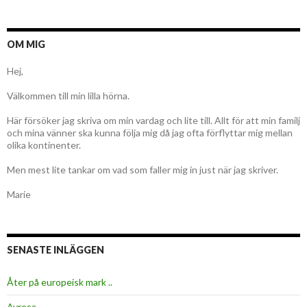
OM MIG
Hej,
Välkommen till min lilla hörna.
Här försöker jag skriva om min vardag och lite till. Allt för att min familj
och mina vänner ska kunna följa mig då jag ofta förflyttar mig mellan
olika kontinenter.
Men mest lite tankar om vad som faller mig in just när jag skriver.
Marie
SENASTE INLÄGGEN
Åter på europeisk mark ..
Avresa …