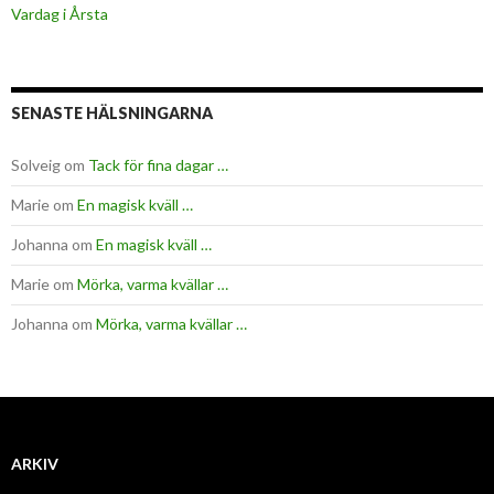
Vardag i Årsta
SENASTE HÄLSNINGARNA
Solveig
om
Tack för fina dagar …
Marie
om
En magisk kväll …
Johanna
om
En magisk kväll …
Marie
om
Mörka, varma kvällar …
Johanna
om
Mörka, varma kvällar …
ARKIV