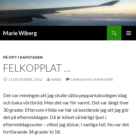
Sök
Marie Wiberg
GÅ
PRIMÄR
TILL
MENY
INNEHÅLL
PÅ VIFT I KAPSTADEN
FELKOPPLAT …
11 DECEMBER, 2012
MARIE
LÄMNA EN KOMMENTAR
Det var meningen att jag skulle sätta pepparkaksdegen idag
och baka vörtbröd. Men det var för varmt. Det var långt över
30 grader. Eftersom Hilda var här så bestämde jag att jag gör
det på eftermiddagen. Då är köket så härligt ljust i
eftermiddagssolen – vilket jag älskar, i vanliga fall. Nu var det
fortfarande 34 grader kl 18.