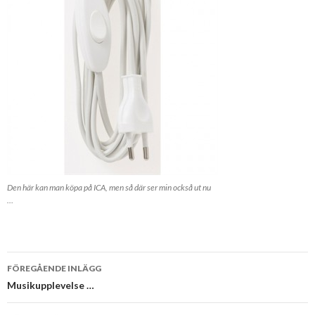
Den här kan man köpa på ICA, men så där ser min också ut nu
…
Inläggsnavigering
FÖREGÅENDE INLÄGG
Musikupplevelse …