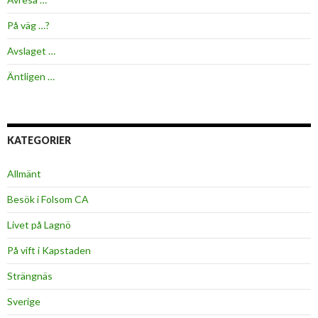
På väg …?
Avslaget …
Äntligen …
KATEGORIER
Allmänt
Besök i Folsom CA
Livet på Lagnö
På vift i Kapstaden
Strängnäs
Sverige