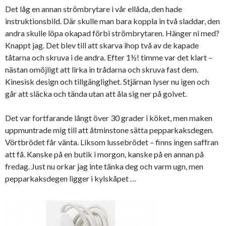
Det låg en annan strömbrytare i vår ellåda, den hade
instruktionsbild. Där skulle man bara koppla in två sladdar, den
andra skulle löpa okapad förbi strömbrytaren. Hänger ni med?
Knappt jag. Det blev till att skarva ihop två av de kapade
tåtarna och skruva i de andra. Efter 1½! timme var det klart –
nästan omöjligt att lirka in trådarna och skruva fast dem.
Kinesisk design och tillgänglighet. Stjärnan lyser nu igen och
går att släcka och tända utan att åla sig ner på golvet.
Det var fortfarande långt över 30 grader i köket, men maken
uppmuntrade mig till att åtminstone sätta pepparkaksdegen.
Vörtbrödet får vänta. Liksom lussebrödet – finns ingen saffran
att få. Kanske på en butik i morgon, kanske på en annan på
fredag. Just nu orkar jag inte tänka deg och varm ugn, men
pepparkaksdegen ligger i kylskåpet …