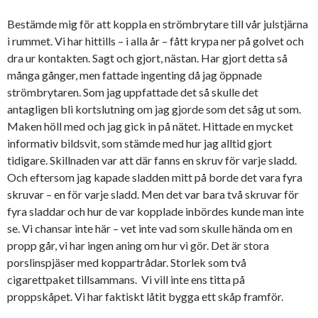
Bestämde mig för att koppla en strömbrytare till vår julstjärna
i rummet. Vi har hittills – i alla år – fått krypa ner på golvet och
dra ur kontakten. Sagt och gjort, nästan. Har gjort detta så
många gånger, men fattade ingenting då jag öppnade
strömbrytaren. Som jag uppfattade det så skulle det
antagligen bli kortslutning om jag gjorde som det såg ut som.
Maken höll med och jag gick in på nätet. Hittade en mycket
informativ bildsvit, som stämde med hur jag alltid gjort
tidigare. Skillnaden var att där fanns en skruv för varje sladd.
Och eftersom jag kapade sladden mitt på borde det vara fyra
skruvar – en för varje sladd. Men det var bara två skruvar för
fyra sladdar och hur de var kopplade inbördes kunde man inte
se. Vi chansar inte här – vet inte vad som skulle hända om en
propp går, vi har ingen aning om hur vi gör. Det är stora
porslinspjäser med koppartrådar. Storlek som två
cigarettpaket tillsammans. Vi vill inte ens titta på
proppskåpet. Vi har faktiskt låtit bygga ett skåp framför.