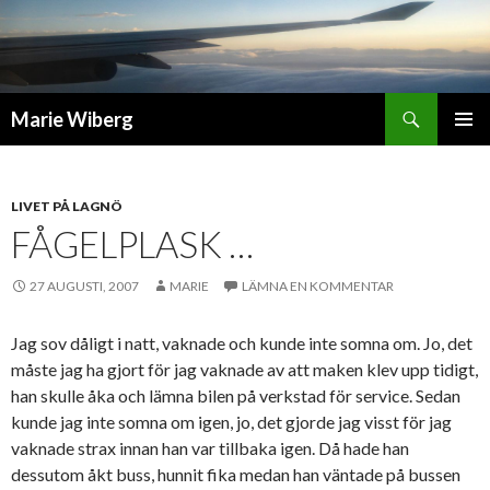
Sök
Marie Wiberg
GÅ
PRIMÄR
TILL
MENY
INNEHÅLL
LIVET PÅ LAGNÖ
FÅGELPLASK …
27 AUGUSTI, 2007
MARIE
LÄMNA EN KOMMENTAR
Jag sov dåligt i natt, vaknade och kunde inte somna om. Jo, det
måste jag ha gjort för jag vaknade av att maken klev upp tidigt,
han skulle åka och lämna bilen på verkstad för service. Sedan
kunde jag inte somna om igen, jo, det gjorde jag visst för jag
vaknade strax innan han var tillbaka igen. Då hade han
dessutom åkt buss, hunnit fika medan han väntade på bussen