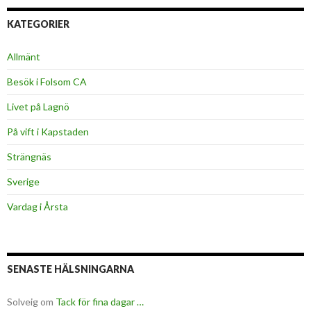
KATEGORIER
Allmänt
Besök i Folsom CA
Livet på Lagnö
På vift i Kapstaden
Strängnäs
Sverige
Vardag i Årsta
SENASTE HÄLSNINGARNA
Solveig
om
Tack för fina dagar …