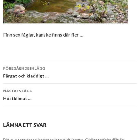
Finn sex fåglar, kanske finns där fler …
Inläggsnavigering
FÖREGÅENDE INLÄGG
Färgat och kladdigt …
NÄSTA INLÄGG
Höstklimat …
LÄMNA ETT SVAR
Din e-postadress kommer inte publiceras.
Obligatoriska fält är