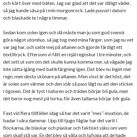
och kört över med båten. Jag var glad att det var dåligt väder,
så jag kunde såsa på i min morgonrock. Lade pussel i datorn
och blaskade te i några timmar.
Sedan kom solen igen och då måste man ju som god svensk
göra något utomhus. så jag tog med mina färger, som jag nu vet
var jag har, och satte mej på altanen och gjorde färdigt ett
textiltryck. Eftersom vi fått en rejäl regnskur i tre minuter, och
det sett ut som om det skulle kunna komma mer, så vågade jag
inte sätta igång med batikfärgning igen. Det blev nu inget mer
regn, men desto skönare på altanen. Men visst är det höst, det
är solen som värmer och den står så pass lågt nu att den sticker
i ögonen. Det är tyst i naturen och träden börjar bli gula, men
det beror nog mest på torka, för även tallarna börjar blir gula.
Fast vid flera tillfällen idag så har det varit ”mes”-invation, de
badar i våra dammar. Upp till tjugo fåglar har det varit i
flockarna, de blaskar och plaskar och faktiskt slåss om vem
som skall stå var. En del blev så våta och tufsiga att de hade