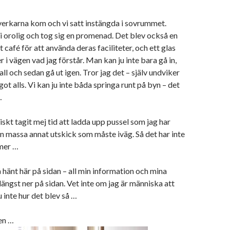
verkarna kom och vi satt instängda i sovrummet.
 orolig och tog sig en promenad. Det blev också en
 café för att använda deras faciliteter, och ett glas
ler i vägen vad jag förstår. Man kan ju inte bara gå in,
ll och sedan gå ut igen. Tror jag det – själv undviker
got alls. Vi kan ju inte båda springa runt på byn – det
…
iskt tagit mej tid att ladda upp pussel som jag har
n massa annat utskick som måste iväg. Så det har inte
mer …
hänt här på sidan – all min information och mina
 längst ner på sidan. Vet inte om jag är människa att
u inte hur det blev så …
en …