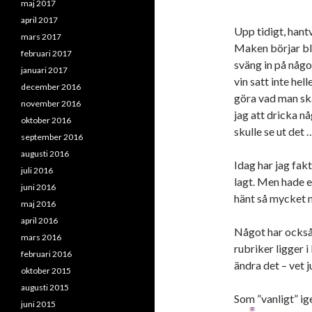
maj 2017
april 2017
Upp tidigt, hant
mars 2017
Maken börjar bli
februari 2017
sväng in på något
januari 2017
vin satt inte hel
december 2016
göra vad man ska
november 2016
jag att dricka nå
oktober 2016
skulle se ut det 
september 2016
augusti 2016
Idag har jag fakt
juli 2016
lagt. Men hade e
juni 2016
hänt så mycket 
maj 2016
april 2016
Något har också 
mars 2016
rubriker ligger i
februari 2016
ändra det – vet j
oktober 2015
augusti 2015
Som ”vanligt” ig
juni 2015