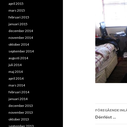
april 2015
mars 2015
februari 2015
januari 2015
december 2014
november 2014
oktober 2014
september 2014
augusti 2014
juli 2014
maj 2014
april 2014
mars 2014
februari 2014
januari 2014
december 2013
Inläggsna
FÖREGÅENDE INL
november 2013
Dörrlöst …
oktober 2013
september 2013