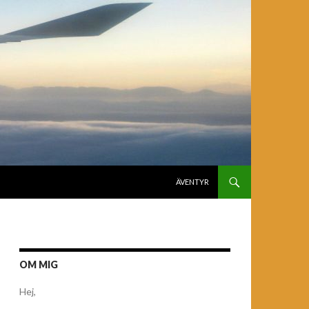
GÅ TILL INNEHÅLL
ÄVENTYR
OM MIG
Hej,