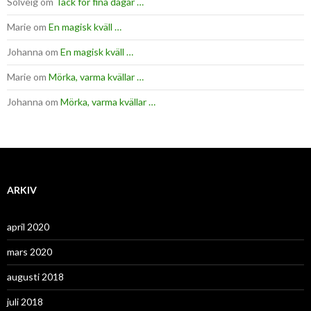
Solveig
om
Tack för fina dagar …
Marie
om
En magisk kväll …
Johanna
om
En magisk kväll …
Marie
om
Mörka, varma kvällar …
Johanna
om
Mörka, varma kvällar …
ARKIV
april 2020
mars 2020
augusti 2018
juli 2018