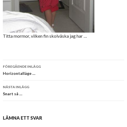
Titta mormor, vilken fin skolväska jag har …
Inläggsnavigering
FÖREGÅENDE INLÄGG
Horizontalläge …
NÄSTA INLÄGG
Snart så …
LÄMNA ETT SVAR