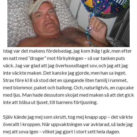
Idag var det makens fördelsedag, jag kom ihåg i går, men efter
en natt med ”droger” mot förkylningen – så var tanken puts
väck. Jag var glad att jag överhuvudtaget sov, och jag att jag
inte väckte maken. Det kanske jag gjorde, men han sa inget.
Strax före kl 8 så stod det en sjungande liten familj i rummet,
med blommor, paket och ballong. Och, naturligtvis, en cupcake
med ljus. Man hade dessutom skojat med maken så att det gick
inte att blåsa ut ljuset, till barnens förtjusning.
Själv kände jag mej som skrutt, tog mej knapp upp – det värkte
överallt i kroppen. När uppvaktningen var avklarad, så lade jag
mej att sova igen – vilket jag gjort i stort sett hela dagen.