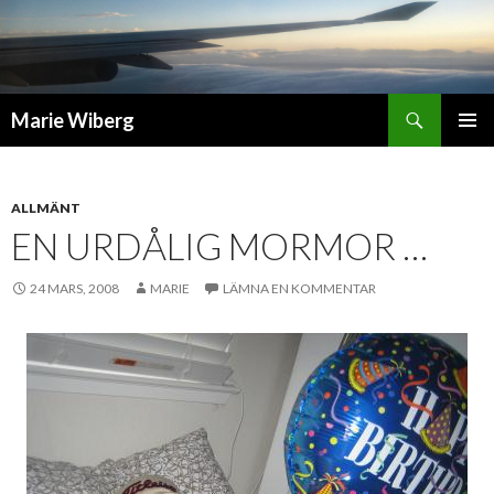
Sök
Marie Wiberg
GÅ
PRIMÄR
TILL
MENY
INNEHÅLL
ALLMÄNT
EN URDÅLIG MORMOR …
24 MARS, 2008
MARIE
LÄMNA EN KOMMENTAR