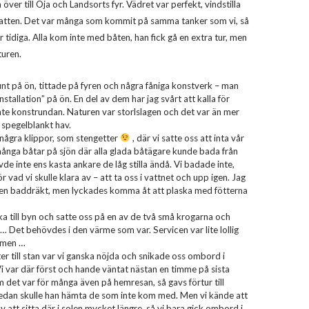
över till Öja och Landsorts fyr. Vädret var perfekt, vindstilla
vatten. Det var många som kommit på samma tanker som vi, så
ar tidiga. Alla kom inte med båten, han fick gå en extra tur, men
turen.
nt på ön, tittade på fyren och några fåniga konstverk – man
stallation” på ön. En del av dem har jag svårt att kalla för
 inte konstrundan. Naturen var storlslagen och det var än mer
 spegelblankt hav.
 några klippor, som stengetter
, där vi satte oss att inta vår
ånga båtar på sjön där alla glada båtägare kunde bada från
e inte ens kasta ankare de låg stilla ändå. Vi badade inte,
r vad vi skulle klara av – att ta oss i vattnet och upp igen. Jag
en baddräkt, men lyckades komma åt att plaska med fötterna
aka till byn och satte oss på en av de två små krogarna och
 … Det behövdes i den värme som var. Servicen var lite lollig
 men …
r till stan var vi ganska nöjda och snikade oss ombord i
i var där först och hande väntat nästan en timme på sista
 det var för många även på hemresan, så gavs förtur till
edan skulle han hämta de som inte kom med. Men vi kände att
 av att sitta där i solen mycket längre, så vi bara gick ombord i