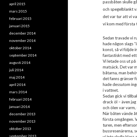
passbåten skulle gå 
april 2015
och spegelblankt 
mars 2015
det var tur att vi v
februari 2015
vi kom med första 
januari 2015
december 2014
Sedan travade vi ru
november 2014
hade någon slags ”in
oktober 2014
konst, så vi följde
september 2014
fantastiskt med ett
Vi letade oss ut på
augusti 2014
matsäck. Det var m
juli 2014
båtarna, man behövd
maj 2014
det fanns gränser fö
hade dessutom ing
april 2014
i vattnet.
mars 2014
Sedan gick vi tillb
februari 2014
drack öl – även jag
januari 2014
och ölen var varm,
När båten vände åte
december 2013
första omgången. V
november 2013
turen, men eftersom
oktober 2013
bussresenärerna, s
september 2013
vi inte skulle klara