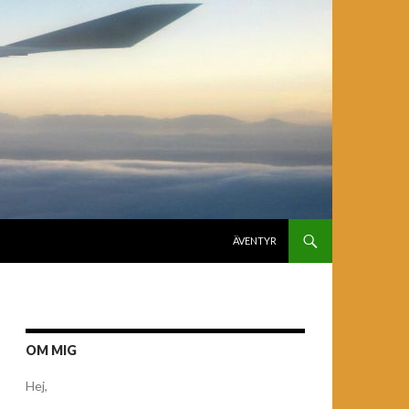
GÅ TILL INNEHÅLL
ÄVENTYR
OM MIG
Hej,