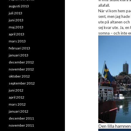
allafall.
augusti 2013
När vi kom hem pack
juli 2013
sent, men jag hade 
juni 2013
ute på altanen och
maj 2013
sej kvar ute. Ja, e
somna – och inte en
april 2013
mars 2013
februari 2013
januari 2013
december 2012
november 2012
oktober 2012
september 2012
juni 2012
april 2012
mars 2012
januari 2012
december 2011
november 2011
Den lilla hamnen