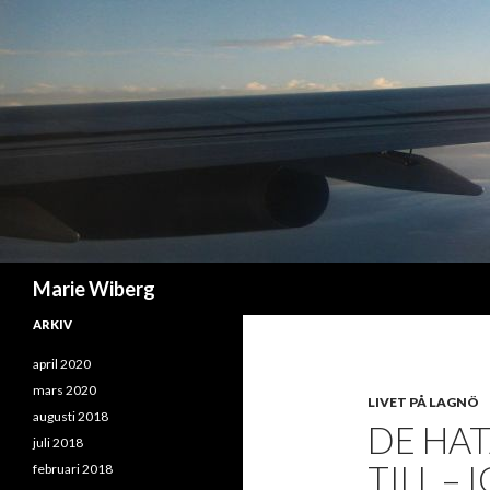
Sök
Marie Wiberg
ARKIV
april 2020
mars 2020
LIVET PÅ LAGNÖ
augusti 2018
DE HAT
juli 2018
TILL – 
februari 2018