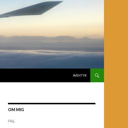
GÅ TILL INNEHÅLL
ÄVENTYR
OM MIG
Hej,