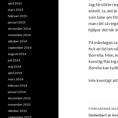
april 2015
Jag försökte rin
mars 2015
enkelt. Ja, det är
februari 2015
som talar om för
januari 2015
man rätt så ring
december 2014
hjälper det när d
november 2014
oktober 2014
På måndagen satt
september 2014
fick en tid om n
augusti 2014
Borrelia. Men, i
juli 2014
konstig/fläckig
maj 2014
Borelia kan tydl
april 2014
mars 2014
Inte konstigt att
februari 2014
januari 2014
december 2013
november 2013
Inläggsna
FÖREGÅENDE INL
oktober 2013
Underbart är ko
september 2013