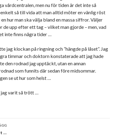
ga vårdcentralen, men nu för tiden är det inte så
 enkelt så till vida att man alltid möter en vänlig röst
 en hur man ska välja bland en massa siffror. Väljer
er de upp efter ett tag – vilket man gjorde – men, vad
et inte finns några tider …
e jag klockan på ringning och ”hängde på låset”. Jag
ågra timmar och doktorn konstaterade att jag hade
nte den rodnad jag upptäckt, utan en annan
 rodnad som funnits där sedan före midsommar.
igen se ut hur som helst …
 jag varit så trött …
vigering
ÄGG
rt …