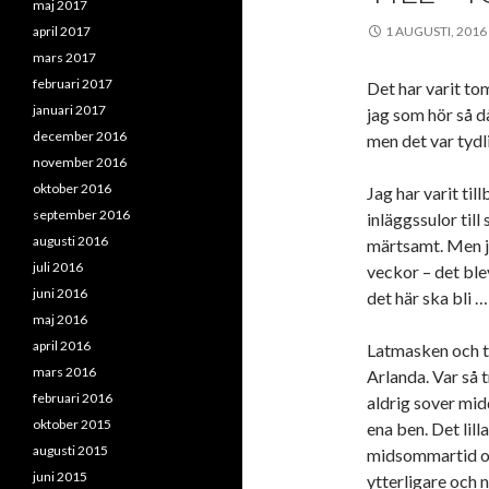
maj 2017
april 2017
1 AUGUSTI, 2016
mars 2017
februari 2017
Det har varit to
januari 2017
jag som hör så d
december 2016
men det var tydl
november 2016
oktober 2016
Jag har varit til
september 2016
inläggssulor till
augusti 2016
märtsamt. Men ja
juli 2016
veckor – det ble
juni 2016
det här ska bli …
maj 2016
april 2016
Latmasken och tr
mars 2016
Arlanda. Var så 
februari 2016
aldrig sover midd
oktober 2015
ena ben. Det lil
augusti 2015
midsommartid och
juni 2015
ytterligare och 