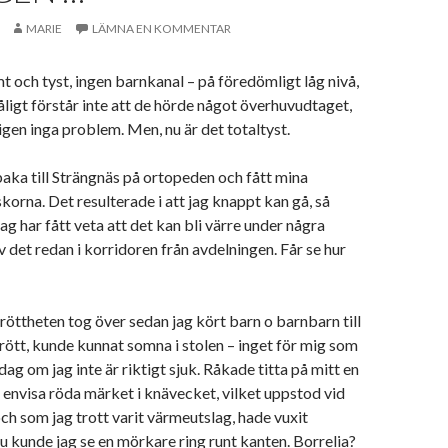
MARIE
LÄMNA EN KOMMENTAR
mt och tyst, ingen barnkanal – på föredömligt låg nivå,
åligt förstår inte att de hörde något överhuvudtaget,
igen inga problem. Men, nu är det totaltyst.
lbaka till Strängnäs på ortopeden och fått mina
 skorna. Det resulterade i att jag knappt kan gå, så
g har fått veta att det kan bli värre under några
v det redan i korridoren från avdelningen. Får se hur
öttheten tog över sedan jag kört barn o barnbarn till
trött, kunde kunnat somna i stolen – inget för mig som
ag om jag inte är riktigt sjuk. Råkade titta på mitt en
la envisa röda märket i knävecket, vilket uppstod vid
 som jag trott varit värmeutslag, hade vuxit
nu kunde jag se en mörkare ring runt kanten. Borrelia?