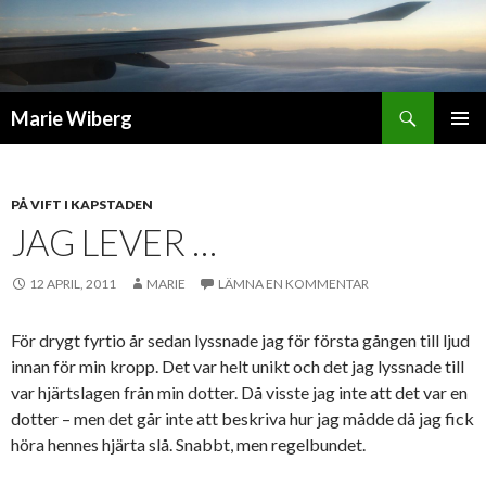
Sök
Marie Wiberg
GÅ
PRIMÄR
TILL
MENY
INNEHÅLL
PÅ VIFT I KAPSTADEN
JAG LEVER …
12 APRIL, 2011
MARIE
LÄMNA EN KOMMENTAR
För drygt fyrtio år sedan lyssnade jag för första gången till ljud
innan för min kropp. Det var helt unikt och det jag lyssnade till
var hjärtslagen från min dotter. Då visste jag inte att det var en
dotter – men det går inte att beskriva hur jag mådde då jag fick
höra hennes hjärta slå. Snabbt, men regelbundet.