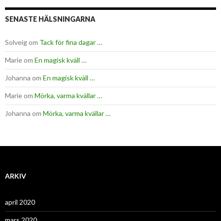
SENASTE HÄLSNINGARNA
Solveig
om
Tack för fina dagar …
Marie
om
En magisk kväll …
Johanna
om
En magisk kväll …
Marie
om
Mörka, varma kvällar …
Johanna
om
Mörka, varma kvällar …
ARKIV
april 2020
mars 2020