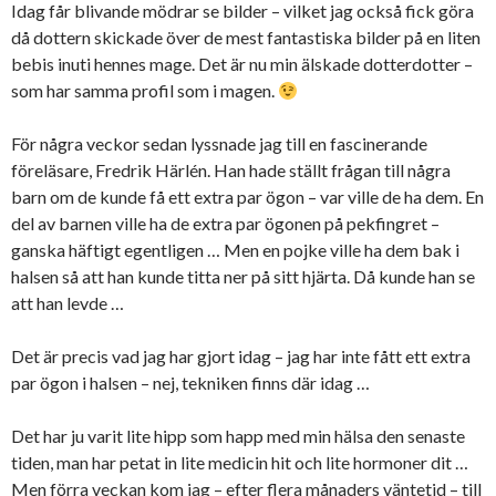
Idag får blivande mödrar se bilder – vilket jag också fick göra
då dottern skickade över de mest fantastiska bilder på en liten
bebis inuti hennes mage. Det är nu min älskade dotterdotter –
som har samma profil som i magen.
För några veckor sedan lyssnade jag till en fascinerande
föreläsare, Fredrik Härlén. Han hade ställt frågan till några
barn om de kunde få ett extra par ögon – var ville de ha dem. En
del av barnen ville ha de extra par ögonen på pekfingret –
ganska häftigt egentligen … Men en pojke ville ha dem bak i
halsen så att han kunde titta ner på sitt hjärta. Då kunde han se
att han levde …
Det är precis vad jag har gjort idag – jag har inte fått ett extra
par ögon i halsen – nej, tekniken finns där idag …
Det har ju varit lite hipp som happ med min hälsa den senaste
tiden, man har petat in lite medicin hit och lite hormoner dit …
Men förra veckan kom jag – efter flera månaders väntetid – till