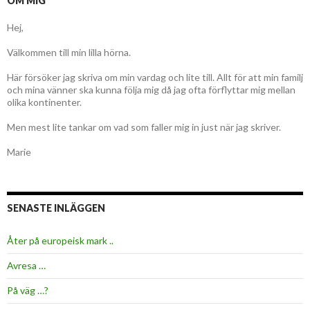
OM MIG
Hej,
Välkommen till min lilla hörna.
Här försöker jag skriva om min vardag och lite till. Allt för att min familj
och mina vänner ska kunna följa mig då jag ofta förflyttar mig mellan
olika kontinenter.
Men mest lite tankar om vad som faller mig in just när jag skriver.
Marie
SENASTE INLÄGGEN
Åter på europeisk mark ..
Avresa …
På väg …?