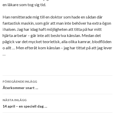
en läkare som tog sig tid.
Han remitterade mig till en doktor som hade en sådan där
fantastisk maskin, som gör att man inte behöver ha extra ögon
i halsen. Jag har idag haft möjligheten att titta på hur mitt
hjärta arbetar – går inte att beskriva känslan. Medan det
pågick var det mycket teorietisk, alla olika kamrar, blodflöden
o allt … Men efteråt kom känslan – jag har tittat på att jag lever
…
Inläggsnavigering
FÖREGÅENDE INLÄGG
Återkommer snart …
NÄSTA INLÄGG
14 april – en speciell dag …