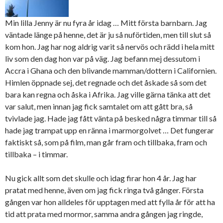
Min lilla Jenny är nu fyra år idag … Mitt första barnbarn. Jag
väntade länge på henne, det är ju så nuförtiden, men till slut så
kom hon. Jag har nog aldrig varit så nervös och rädd i hela mitt
liv som den dag hon var på väg. Jag befann mej dessutom i
Accra i Ghana och den blivande mamman/dottern i Californien.
Himlen öppnade sej, det regnade och det åskade så som det
bara kan regna och åska i Afrika. Jag ville gärna tänka att det
var salut, men innan jag fick samtalet om att gått bra, så
tvivlade jag. Hade jag fått vänta på besked några timmar till så
hade jag trampat upp en ränna i marmorgolvet … Det fungerar
faktiskt så, som på film, man går fram och tillbaka, fram och
tillbaka – i timmar.
Nu gick allt som det skulle och idag firar hon 4 år. Jag har
pratat med henne, även om jag fick ringa två gånger. Första
gången var hon alldeles för upptagen med att fylla år för att ha
tid att prata med mormor, samma andra gången jag ringde,