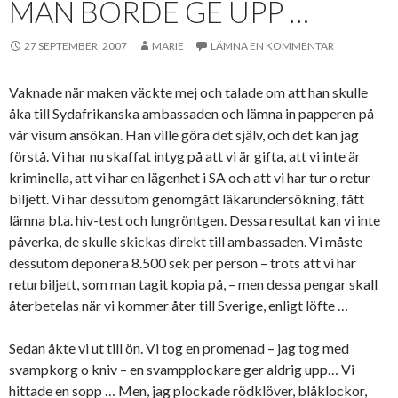
MAN BORDE GE UPP …
27 SEPTEMBER, 2007
MARIE
LÄMNA EN KOMMENTAR
Vaknade när maken väckte mej och talade om att han skulle
åka till Sydafrikanska ambassaden och lämna in papperen på
vår visum ansökan. Han ville göra det själv, och det kan jag
förstå. Vi har nu skaffat intyg på att vi är gifta, att vi inte är
kriminella, att vi har en lägenhet i SA och att vi har tur o retur
biljett. Vi har dessutom genomgått läkarundersökning, fått
lämna bl.a. hiv-test och lungröntgen. Dessa resultat kan vi inte
påverka, de skulle skickas direkt till ambassaden. Vi måste
dessutom deponera 8.500 sek per person – trots att vi har
returbiljett, som man tagit kopia på, – men dessa pengar skall
återbetelas när vi kommer åter till Sverige, enligt löfte …
Sedan åkte vi ut till ön. Vi tog en promenad – jag tog med
svampkorg o kniv – en svampplockare ger aldrig upp… Vi
hittade en sopp … Men, jag plockade rödklöver, blåklockor,