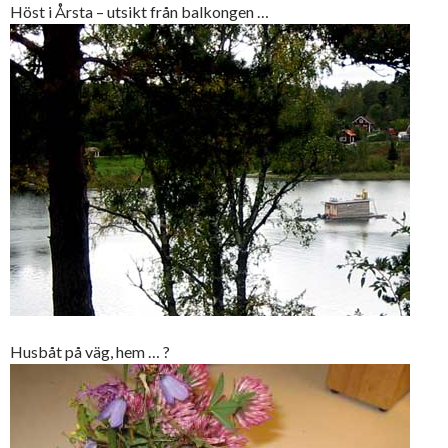
Höst i Årsta – utsikt från balkongen …
Husbåt på väg, hem … ?