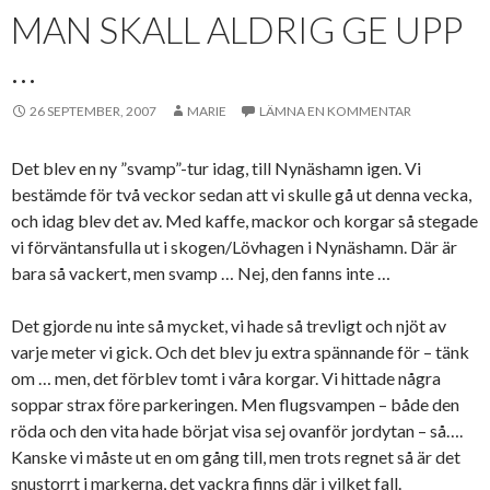
MAN SKALL ALDRIG GE UPP
…
26 SEPTEMBER, 2007
MARIE
LÄMNA EN KOMMENTAR
Det blev en ny ”svamp”-tur idag, till Nynäshamn igen. Vi
bestämde för två veckor sedan att vi skulle gå ut denna vecka,
och idag blev det av. Med kaffe, mackor och korgar så stegade
vi förväntansfulla ut i skogen/Lövhagen i Nynäshamn. Där är
bara så vackert, men svamp … Nej, den fanns inte …
Det gjorde nu inte så mycket, vi hade så trevligt och njöt av
varje meter vi gick. Och det blev ju extra spännande för – tänk
om … men, det förblev tomt i våra korgar. Vi hittade några
soppar strax före parkeringen. Men flugsvampen – både den
röda och den vita hade börjat visa sej ovanför jordytan – så….
Kanske vi måste ut en om gång till, men trots regnet så är det
snustorrt i markerna, det vackra finns där i vilket fall.