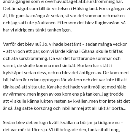
andra gången som vi överhuvudtaget ätit surströmming här.
Det är något som tillhör vistelsen i Hälsingland. Förra gången vi
åt, för ganska många år sedan, så var det sommar och maken
och jag satt ute på altanen. Eftersom det blev fluginvasion, så
har vi aldrig ens tänkt tanken igen.
Varför det blev nu? Jo, vi hade bestämt – sedan många veckor
– att vi och ett par, som vi lärde känna i Ghana, skulle träffas
och äta surströmming. Då var det fortfarande sommar och
varmt, de skulle komma med sin båt. Burken har stått i
kylskåpet sedan dess, och nu blev det äntligen av. De kom med
bil, båten är redan upptagen för vintern och det var inte till att
tänka på att sitta ute. Kanske det hade varit möjligt med hjälp
av värmare, men ingen av oss kom ens på tanken. Jag trodde
att vi skulle känna lukten resten av kvällen, men tror inte att det
är så. Jag satte korsdrag och inbillar mej att all lukt är borta…
Sedan blev det en lugn kväll, kvällarna börjar ju tidigare nu –
det var mörkt före sju. Vi tillbringade den, fantasifullt nog,