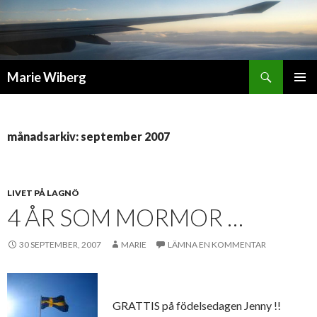
Sök
Marie Wiberg
GÅ
PRIMÄR
TILL
MENY
INNEHÅLL
månadsarkiv: september 2007
LIVET PÅ LAGNÖ
4 ÅR SOM MORMOR …
30 SEPTEMBER, 2007
MARIE
LÄMNA EN KOMMENTAR
GRATTIS på födelsedagen Jenny !!