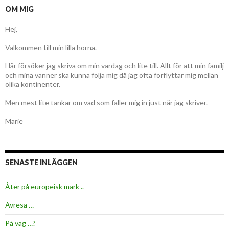
OM MIG
Hej,
Välkommen till min lilla hörna.
Här försöker jag skriva om min vardag och lite till. Allt för att min familj
och mina vänner ska kunna följa mig då jag ofta förflyttar mig mellan
olika kontinenter.
Men mest lite tankar om vad som faller mig in just när jag skriver.
Marie
SENASTE INLÄGGEN
Åter på europeisk mark ..
Avresa …
På väg …?