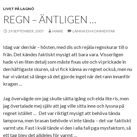
LIVET PÅ LAGNÖ
REGN – ÄNTLIGEN …
29 SEPTEMBER, 2007
MARIE
LÄMNA EN KOMMENTAR
Idag var den här – hösten, med dis och rejäla regnskurar till o
från. Det kändes faktiskt mysigt att bara vara. Visserligen
hade vi en liten detalj som måste fixas ute och vi prickade in
den häftigaste skuren, så vi fick känna av regnet också, men nu
har vi väntat så länge så det gjorde inget när det rann innanför
kragen …
Jag övervägde om jag skulle sätta igång och elda lite ris, men
jag övertalade mej själv att jag ville sitta inne och lyssna på
regnet istället … Det var riktigt mysigt att behöva tända
lamporna, men brasan behövde vi inte tända – det var faktiskt
varmt ute. Fast i kväl tände vi den i alla fall pga mysfaktorn, så
ett tag blev det alldeles för varmt …