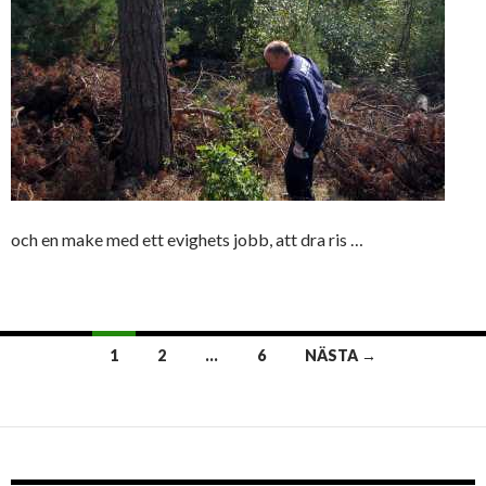
och en make med ett evighets jobb, att dra ris …
Inläggsnavigering
1
2
…
6
NÄSTA →