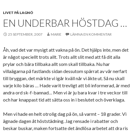
LIVET PÅ LAGNÖ
EN UNDERBAR HÖSTDAG …
25 SEPTEMBER, 2007
MARIE
LÄMNA EN KOMMENTAR
Åh, vad det var mysigt att vakna på ön. Det hjälps inte, men det
är något speciellt trots allt. Trots allt slit med att få dit alla
prylar och bära tillbaka allt som skall tillbaka. Nu har
villaägarna på fastlands sidan dessutom spärrat av vår nerfart
till bryggan, det märkte vi igår kväll når vi åkte ut. Så nu skall
varje kilo bäras … Hade varit trevligt att bli informerad, är med
andra ord sk-f-bannad… Men vi är ju bara kvar i tre veckor till
och har knappast tid att sätta oss in i beslutet och överklaga.
Men vi hade en helt otrolig dag på ön, så varmt – 18 grader. Vi
ägnade dagen åt höststädning. Jag rensade i rabatter och
beskar buskar, maken fortsatte det ändlösa arbetet att dra ris