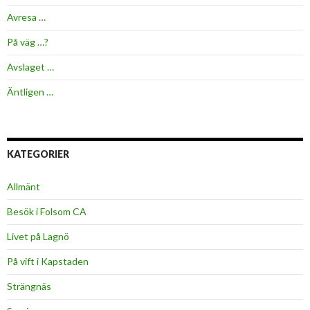
Avresa …
På väg …?
Avslaget …
Äntligen …
KATEGORIER
Allmänt
Besök i Folsom CA
Livet på Lagnö
På vift i Kapstaden
Strängnäs