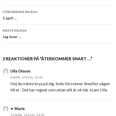
Inläggsnavigering
FÖREGÅENDE INLÄGG
1 april …
NÄSTA INLÄGG
Jag lever …
2 REAKTIONER PÅ ”ÅTERKOMMER SNART …”
Ulla Olsson
8 APRIL, 2011 KL. 05:09
Hej du måste krya på dig. Snön försvinner liteefter vägen
till er . Det har regnat som attan allt är ok här. kram Ulla
Marie
12 APRIL, 2011 KL. 23:02