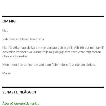
OM MIG
Hej,
Välkommen till min lilla hörna.
Här försöker jag skriva om min vardag och lite till. Allt för att min familj
och mina vänner ska kunna följa mig då jag ofta förflyttar mig mellan
olika kontinenter.
Men mest lite tankar om vad som faller mig in just när jag skriver.
Marie
SENASTE INLÄGGEN
Åter på europeisk mark ..