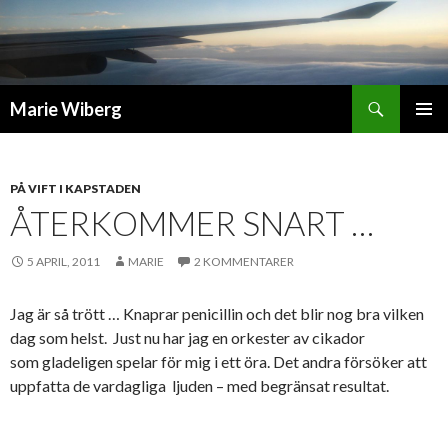
Sök
Marie Wiberg
GÅ
PRIMÄR
TILL
MENY
INNEHÅLL
PÅ VIFT I KAPSTADEN
ÅTERKOMMER SNART …
5 APRIL, 2011
MARIE
2 KOMMENTARER
Jag är så trött … Knaprar penicillin och det blir nog bra vilken
dag som helst. Just nu har jag en orkester av cikador
som gladeligen spelar för mig i ett öra. Det andra försöker att
uppfatta de vardagliga ljuden – med begränsat resultat.