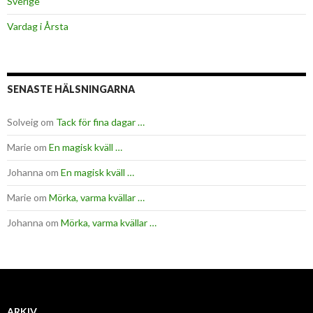
Sverige
Vardag i Årsta
SENASTE HÄLSNINGARNA
Solveig
om
Tack för fina dagar …
Marie
om
En magisk kväll …
Johanna
om
En magisk kväll …
Marie
om
Mörka, varma kvällar …
Johanna
om
Mörka, varma kvällar …
ARKIV