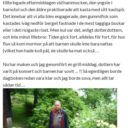
tillbringade eftermiddagen vid hammocken, den yngste i
barnstol och den äldre praktiserade att kasta med sitt kastspö.
Det innebar att vi alla blev engagerade, den gummifisk som
kastades iväg nedför berget fastnade i de mest taggiga buskar
eller i det risigaste riset. Men kul var det, enligt dotterdottern,
och inte minst lillebror. Tiden gick fort, alldeles för fort, för hux
flux så kom mormor på att barnen skulle inte bara nattas
(vilket hon hade koll på), de skulle ha mat också …
Nu har maken och jag genomfört en grill middag, dottern har
varit på konsert och barnen har sovit … !! Så egentligen borde
dagboken redan vara klar och jag borde sova, men allt tar
sådan tid …