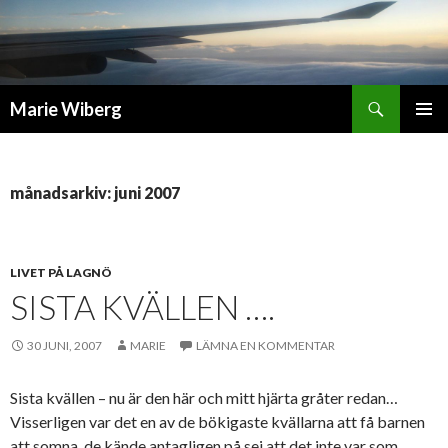
Sök
Marie Wiberg
GÅ
PRIMÄR
TILL
MENY
INNEHÅLL
månadsarkiv: juni 2007
LIVET PÅ LAGNÖ
SISTA KVÄLLEN ….
30 JUNI, 2007
MARIE
LÄMNA EN KOMMENTAR
Sista kvällen – nu är den här och mitt hjärta gråter redan…
Visserligen var det en av de bökigaste kvällarna att få barnen
att somna, de kände antagligen på sej att det inte var som