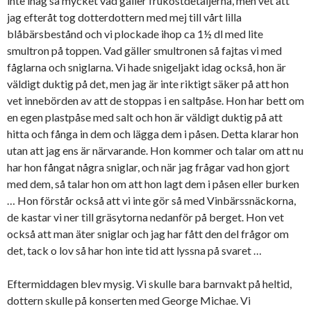
inte ihåg så mycket vad gäller frukostdetaljerna, men vet att
jag efteråt tog dotterdottern med mej till vårt lilla
blåbärsbestånd och vi plockade ihop ca 1½ dl med lite
smultron på toppen. Vad gäller smultronen så fajtas vi med
fåglarna och sniglarna. Vi hade snigeljakt idag också, hon är
väldigt duktig på det, men jag är inte riktigt säker på att hon
vet innebörden av att de stoppas i en saltpåse. Hon har bett om
en egen plastpåse med salt och hon är väldigt duktig på att
hitta och fånga in dem och lägga dem i påsen. Detta klarar hon
utan att jag ens är närvarande. Hon kommer och talar om att nu
har hon fångat några sniglar, och när jag frågar vad hon gjort
med dem, så talar hon om att hon lagt dem i påsen eller burken
… Hon förstår också att vi inte gör så med Vinbärssnäckorna,
de kastar vi ner till gräsytorna nedanför på berget. Hon vet
också att man äter sniglar och jag har fått den del frågor om
det, tack o lov så har hon inte tid att lyssna på svaret …
Eftermiddagen blev mysig. Vi skulle bara barnvakt på heltid,
dottern skulle på konserten med George Michae. Vi