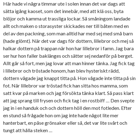
Här hade vi några timmar ute i solen innan det var dags att
sätta igång kaoset, som det innebär, med att klä oss, byta
blöjor och kamma ut trassliga lockar. Så småningom landade
allt och maken o storasyster skickades ner till båten med en
del av den packning, som man alltid har med sej med små barn
(hade glömt). När det var dags för dottern, lillebror och mej så
halkar dottern på trappan när hon har lillebror i famn. Jag bara
ser hur hon faller baklänges och sätter sej nedanför på berget.
Allt går så fort, men jag lovar att man hinner tänka. Jag fick tag
i lillebror och tröstade honom, han blev hysteriskt rädd,
dottern vågade jag knappt titta på. Hon vågade inte titta på sin
fot. När lillebror var tröstad fick han sitta hos mamma, som
satt kvar på marken och jag försökta tänka klart. Så pass klart
att jag sprang till frysen och fick tag i en rostbiff … Den svepte
jag in i en handuk och och dottern höll den mot fotleden. Efter
en stund så frågade hon om jag inte hade något lite mer
hanterbart, en påse grönsaker eller så, det var lite svårt och
tungt att hålla steken …