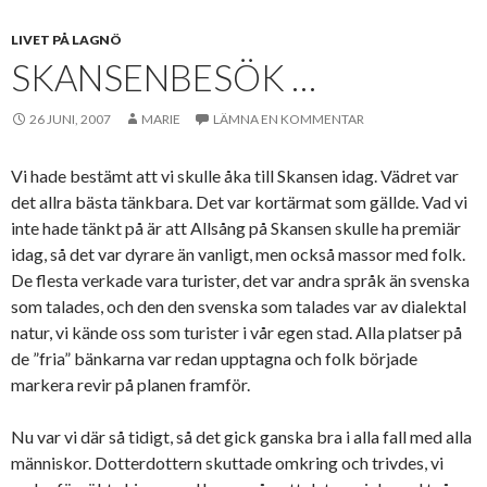
LIVET PÅ LAGNÖ
SKANSENBESÖK …
26 JUNI, 2007
MARIE
LÄMNA EN KOMMENTAR
Vi hade bestämt att vi skulle åka till Skansen idag. Vädret var
det allra bästa tänkbara. Det var kortärmat som gällde. Vad vi
inte hade tänkt på är att Allsång på Skansen skulle ha premiär
idag, så det var dyrare än vanligt, men också massor med folk.
De flesta verkade vara turister, det var andra språk än svenska
som talades, och den den svenska som talades var av dialektal
natur, vi kände oss som turister i vår egen stad. Alla platser på
de ”fria” bänkarna var redan upptagna och folk började
markera revir på planen framför.
Nu var vi där så tidigt, så det gick ganska bra i alla fall med alla
människor. Dotterdottern skuttade omkring och trivdes, vi