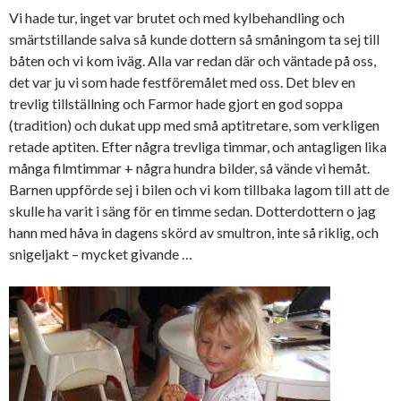
Vi hade tur, inget var brutet och med kylbehandling och
smärtstillande salva så kunde dottern så småningom ta sej till
båten och vi kom iväg. Alla var redan där och väntade på oss,
det var ju vi som hade festföremålet med oss. Det blev en
trevlig tillställning och Farmor hade gjort en god soppa
(tradition) och dukat upp med små aptitretare, som verkligen
retade aptiten. Efter några trevliga timmar, och antagligen lika
många filmtimmar + några hundra bilder, så vände vi hemåt.
Barnen uppförde sej i bilen och vi kom tillbaka lagom till att de
skulle ha varit i säng för en timme sedan. Dotterdottern o jag
hann med håva in dagens skörd av smultron, inte så riklig, och
snigeljakt – mycket givande …