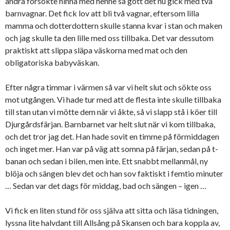
andra försökte hinna med henne så gott det nu gick med två
barnvagnar. Det fick lov att bli två vagnar, eftersom lilla
mamma och dotterdottern skulle stanna kvar i stan och maken
och jag skulle ta den lille med oss tillbaka. Det var dessutom
praktiskt att slippa släpa väskorna med mat och den
obligatoriska babyväskan.
Efter några timmar i värmen så var vi helt slut och sökte oss
mot utgången. Vi hade tur med att de flesta inte skulle tillbaka
till stan utan vi mötte dem när vi åkte, så vi slapp stå i köer till
Djurgårdsfärjan. Barnbarnet var helt slut när vi kom tillbaka,
och det tror jag det. Han hade sovit en timme på förmiddagen
och inget mer. Han var på väg att somna på färjan, sedan på t-
banan och sedan i bilen, men inte. Ett snabbt mellanmål, ny
blöja och sängen blev det och han sov faktiskt i femtio minuter
… Sedan var det dags för middag, bad och sängen – igen …
Vi fick en liten stund för oss själva att sitta och läsa tidningen,
lyssna lite halvdant till Allsång på Skansen och bara koppla av,