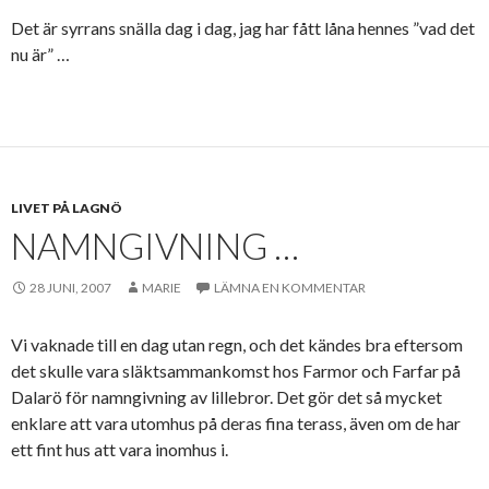
Det är syrrans snälla dag i dag, jag har fått låna hennes ”vad det
nu är” …
LIVET PÅ LAGNÖ
NAMNGIVNING …
28 JUNI, 2007
MARIE
LÄMNA EN KOMMENTAR
Vi vaknade till en dag utan regn, och det kändes bra eftersom
det skulle vara släktsammankomst hos Farmor och Farfar på
Dalarö för namngivning av lillebror. Det gör det så mycket
enklare att vara utomhus på deras fina terass, även om de har
ett fint hus att vara inomhus i.