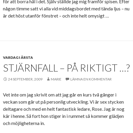
för att borra hål i det. Själv ställde jag mig framför spisen. Efter
någon timme satt vi alla vid middagsbordet med tända ljus – nu
är det höst utanför fönstret – och inte helt omysigt …
VARDAG I ÅRSTA
STJÄRNFALL – PÅ RIKTIGT …?
24 SEPTEMBER, 2009
MARIE
LÄMNA EN KOMMENTAR
Vet inte om jag skrivit om att jag går en kurs två gånger i
veckan som går ut på personlig utveckling. Vi är sex stycken
deltagare och med en helt fantastisk ledare, Rose. Jag är nog
kär i henne. Så fort hon stiger in i rummet så kommer glädjen
och möjligheterna in.