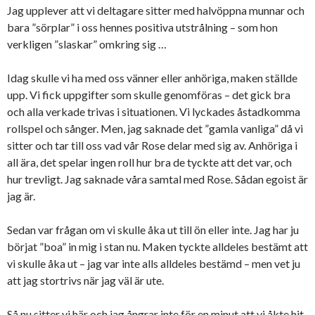
Jag upplever att vi deltagare sitter med halvöppna munnar och
bara ”sörplar” i oss hennes positiva utstrålning – som hon
verkligen ”slaskar” omkring sig …
Idag skulle vi ha med oss vänner eller anhöriga, maken ställde
upp. Vi fick uppgifter som skulle genomföras – det gick bra
och alla verkade trivas i situationen. Vi lyckades åstadkomma
rollspel och sånger. Men, jag saknade det ”gamla vanliga” då vi
sitter och tar till oss vad vår Rose delar med sig av. Anhöriga i
all ära, det spelar ingen roll hur bra de tyckte att det var, och
hur trevligt. Jag saknade våra samtal med Rose. Sådan egoist är
jag är.
Sedan var frågan om vi skulle åka ut till ön eller inte. Jag har ju
börjat ”boa” in mig i stan nu. Maken tyckte alldeles bestämt att
vi skulle åka ut – jag var inte alls alldeles bestämd – men vet ju
att jag stortrivs när jag väl är ute.
Så nu sitter vi här och jag ångrar inte för en minut att vi åkte hit.