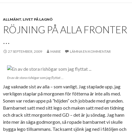
ALLMÄNT
,
LIVET PÅ LAGNÖ
RÖJNING PÅ ALLA FRONTER
…
27 SEPTEMBER, 2009
MARIE
LÄMNA EN KOMMENTAR
En av de stora rishögar som jag flyttat ...
Jag vaknade sist av alla – som vanligt. Jag staplade upp, jag
verkligen staplar på morgonen för fötterna är inte alls med.
Sonen var redan uppe på ”höjden” och jobbade med grunden.
Barnbarnet satt med sitt lego och maken satt med en tidning
och drack sitt morgonte med GD – det är ju söndag. Jag hann
inte mer än säga godmorgon, så ropade barnbarnet vi skulle
bygga lego tillsammans. Tacksamt sjönk jag ned i fåtöljen och