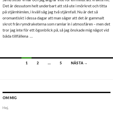
Det är dessutom helt underbart att stå ute i mörkret och titta
på stjärnhimlen, i kväll såg jag två stjärnfall. Nu är det så
oromantiskt i dessa dagar att man säger att det är gammalt
skrot från rymdraketerna som ramlar in i atmosfären – men det
tror jag inte för ett ögonblick på, så jag önskade mig något vid
båda tillfällena …
Inläggsnavigering
1
2
…
5
NÄSTA →
OM MIG
Hej,