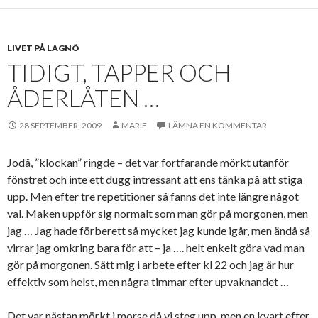
LIVET PÅ LAGNÖ
TIDIGT, TAPPER OCH
ÅDERLÅTEN …
28 SEPTEMBER, 2009
MARIE
LÄMNA EN KOMMENTAR
Jodå, ”klockan” ringde – det var fortfarande mörkt utanför
fönstret och inte ett dugg intressant att ens tänka på att stiga
upp. Men efter tre repetitioner så fanns det inte längre något
val. Maken uppför sig normalt som man gör på morgonen, men
jag … Jag hade förberett så mycket jag kunde igår, men ändå så
virrar jag omkring bara för att – ja …. helt enkelt göra vad man
gör på morgonen. Sätt mig i arbete efter kl 22 och jag är hur
effektiv som helst, men några timmar efter upvaknandet …
Det var nästan mörkt i morse då vi steg upp, men en kvart efter