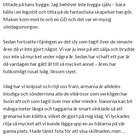
tittade på hans bygge. Jag behöver inte bygga själv – bara
hålla i en legobit och titta på de fantastiska skapelser han gör.
Maken kom med te och en GD och det var en mysig
söndagsmorgon.
Sedan fortsatte röjningen av det sly som tagit över de senaste
åren då vi inte gjort något. Vi var ju inne på att sälja och brydde
oss inte så mycket under några år. Sedan har vi haft ett par år
då vardagen har gått åt till så mycket annat – åren, har
fullkomligt rusat iväg, liksom slyet.
Idag har vi knipsat och röjt oss fram, armarna är alldeles
blodiga och sönderrivna alla de vildrosor som verkligen har
livskraft och som tagit över mer eller mindre. Slanorna kan bli
många meter långa och taggarna är smart vinklade så att
grenarna kan klättra, vilket de gjort på mig idag. Vi lyckades
röja så mycket att vi kunde lägga upp en av båtarna på vår
gamla plats. Hade tänkt fota för att visa skillnaden, men …