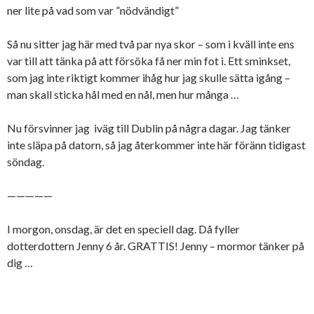
ner lite på vad som var ”nödvändigt”
Så nu sitter jag här med två par nya skor – som i kväll inte ens
var till att tänka på att försöka få ner min fot i. Ett sminkset,
som jag inte riktigt kommer ihåg hur jag skulle sätta igång –
man skall sticka hål med en nål, men hur många …
Nu försvinner jag iväg till Dublin på några dagar. Jag tänker
inte släpa på datorn, så jag återkommer inte här föränn tidigast
söndag.
—————
I morgon, onsdag, är det en speciell dag. Då fyller
dotterdottern Jenny 6 år. GRATTIS! Jenny – mormor tänker på
dig …