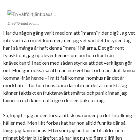
En välförtjänt paus ...
Har du någon gång varit med om att ”maran” rider dig? Jag vet
inte varifrån ordet kommer, men jag vet vad det betyder. Jag
har i så många år haft denna ”mara” i hälarna. Det gör rent
fysiskt ont, jag upplever henne som om hon drar från
knäveckan till nacken med sådan styrka att det verkligen gör
ont. Hon gör också så att man inte vet hur fort man skall kunna
komma ifrån henne – i mitt fall komma inomhus när det är
mörkt ute – för hon finns bara där ute när det är mörkt. Jag
känner faktiskt en fruktansvärt smärta och panik innan jag
hinner in och kan smälla igen dörren bakom mig.
Så, löjligt – jag är den första att skriva under på det. Inbillning –
håller med. Men likt förbaskat har hon alltid funnits där så
långt jag kan minnas. Eftersom jag nu börjar bli äldre och
minnet börjar bli därefter, så har jag nu vid flera tillfällen