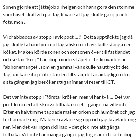
Sonen gjorde ett jättejobb i helgen och hann göra den stomme
som huset skall vila på. Jag lovade att jag skulle gå upp och
fota, men …
Vi drabbades av stopp i avloppet …!! Detta upptäckte jag då
jag skulle ta hand om middagsdisken och vi skulle stänga ner
köket. Maken körde sonen och sonsonen över till fastlandet
och sedan ”kröp” han ihop i underskåpet och skruvade isär
”abbonemanget”, som en gammal vän skulle ha uttryckt det.
Jag packade ihop inför färden till stan, det är antagligen den
sista gången jag besöker stugan innan vi reser till CT.
Det var inte stopp i ”första” kröken, men vi har två … Det var
problem med att skruva tillbaka röret – gängorna ville inte.
Efter en halvtimme tappade maken orken och humöret och jag
förbarmade mig. Maken kravlade sig upp och jag kravlade mig
ner. Men det var ingen skillnad – det gick inte att gänga
tillbaka. Vet inte hur många gånger jag tog isär och satte ihop