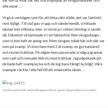
var borta. Kvar var det stora hjulspår av skogsmaskiner och
alla aspar …
Vi gick verkligen runt för att hitta vårt ställe, det var faktiskt
rent löjligt. Till slut gav vi upp och vände hemåt, vi hittade
nästan inte tillbaka, men vi visste ju i vilken riktning vi skulle
då. Däremot så hamnade vi i en fantastisk liten skogsdunge –
som vi inte haft en aning om. Men skogen, både här och där var
tom på svamp. Vi kom hem med 2 dl svamp, en gul kantarell
och resten trattisar. På vägen hem passerade vi några grannar
som satt och rensade litervis med trattisar. Jag påpekade att
de hade haft svamplycka och de log bara fånigt lyckligt. Våra
svampar räckte i alla fall till att smaksätta såsen …
Tekniken går framåt, denna lilla apparat borrar sig ner i berget lättare än en plätt ...