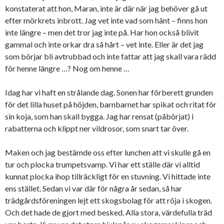
konstaterat att hon, Maran, inte är där när jag behöver gå ut
efter mörkrets inbrott. Jag vet inte vad som hänt – finns hon
inte längre – men det tror jag inte på. Har hon också blivit
gammal och inte orkar dra så hårt – vet inte. Eller är det jag
som börjar bli avtrubbad och inte fattar att jag skall vara rädd
för henne längre …? Nog om henne …
Idag har vi haft en strålande dag. Sonen har förberett grunden
för det lilla huset på höjden, barnbarnet har spikat och ritat för
sin koja, som han skall bygga. Jag har rensat (påbörjat) i
rabatterna och klippt ner vildrosor, som snart tar över.
Maken och jag bestämde oss efter lunchen att vi skulle gå en
tur och plocka trumpetsvamp. Vi har ett ställe där vi alltid
kunnat plocka ihop tillräckligt för en stuvning. Vi hittade inte
ens stället. Sedan vi var där för några år sedan, så har
trädgårdsföreningen lejt ett skogsbolag för att röja i skogen.
Och det hade de gjort med besked. Alla stora, värdefulla träd