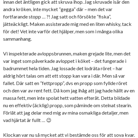
innan det äntligen gick att skruva ihop. Jag skruvade isär den
andra kröken, inte mycket ”gegga” där – men det var
fortfarande stopp … ?! Jag satt och försökte ”fiska”,
jätteäckligt. Maken assisterade mig med en liten whisky, tack
för det! Vet inte varför det hjälper, men som i många olika
sammanhang.
Vi inspekterade avloppsbrunnen, maken grejade lite, men det
var inget som påverkade avloppet i köket – det fungerade i
badrummet hela tiden. Jag lossade det lodräta röret – har
aldrig hört talas om att ett stopp kan vara i där. Men så var
fallet. Där satt en ”fettpropp”, dvs en propp som fyllde röret
och den var av rent fett. Då kom jag ihåg att jag hade hällt av en
massa fett, men inte spolat hett vatten efteråt. Detta bildade
nu en effektiv (äcklig) propp, som påminde om stelnat stearin.
Förlåt att jag delar med mig av mina osmakliga detaljer, men
vad hjärtat är fullt … 😉
Klockan var nu så mycket att vi bestämde oss för att sova kvar.