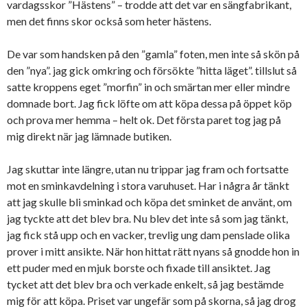
vardagsskor ”Hästens” – trodde att det var en sängfabrikant,
men det finns skor också som heter hästens.
De var som handsken på den ”gamla” foten, men inte så skön på
den ”nya”. jag gick omkring och försökte ”hitta läget”. tillslut så
satte kroppens eget ”morfin” in och smärtan mer eller mindre
domnade bort. Jag fick löfte om att köpa dessa på öppet köp
och prova mer hemma – helt ok. Det första paret tog jag på
mig direkt när jag lämnade butiken.
Jag skuttar inte längre, utan nu trippar jag fram och fortsatte
mot en sminkavdelning i stora varuhuset. Har i några år tänkt
att jag skulle bli sminkad och köpa det sminket de använt, om
jag tyckte att det blev bra. Nu blev det inte så som jag tänkt,
jag fick stå upp och en vacker, trevlig ung dam penslade olika
prover i mitt ansikte. När hon hittat rätt nyans så gnodde hon in
ett puder med en mjuk borste och fixade till ansiktet. Jag
tycket att det blev bra och verkade enkelt, så jag bestämde
mig för att köpa. Priset var ungefär som på skorna, så jag drog