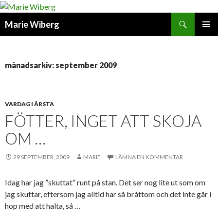
Sök
Marie Wiberg
GÅ
PRIMÄR
TILL
MENY
INNEHÅLL
månadsarkiv: september 2009
VARDAG I ÅRSTA
FÖTTER, INGET ATT SKOJA
OM …
29 SEPTEMBER, 2009
MARIE
LÄMNA EN KOMMENTAR
Idag har jag ”skuttat” runt på stan. Det ser nog lite ut som om
jag skuttar, eftersom jag alltid har så bråttom och det inte går i
hop med att halta, så …