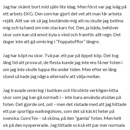
Jag har skämt bort mid själv lite idag. Men först var jag iväg på
ett arbets EKG. Den som har gjort det vet att man får arbeta
rejält. Allt var ok så jag bestämde mig att nu skulle jag belöna
mig och ta hand om min stackars fot. Den, ja båda, behöver
skor som kan stå emot kyla o vind och framför allt regn. Det
duger inte att gå omkring i ”Foppatofflor” längre.
Jag har köpt nu skor. Två par, ett par på öppet köp. Det tog
lång tid att prova ut, de flesta kunde jag inte ens få ner foten i
om jag inte skulle tuppa lite under tiden. Men efter en lång
stund så hade jag några alternativ att välja mellan.
Jag travade omkring i butiken och försökte verkligen hitta
skor som jag kan gå normalt i – inte bara använda utsidan på
foten. Det gjorde ont, ont – men det slutade med att jag hittade
ett par sportiga walkingshoes, som det så käckt heter på
svenska. GoreTex – så sköna, på den ”gamla” foten. Men helt
ok på den nyopererade. Jag hittade också ett par mer normala