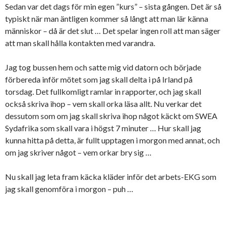
Sedan var det dags för min egen ”kurs” – sista gången. Det är så
typiskt när man äntligen kommer så långt att man lär känna
människor – då är det slut … Det spelar ingen roll att man säger
att man skall hålla kontakten med varandra.
Jag tog bussen hem och satte mig vid datorn och började
förbereda inför mötet som jag skall delta i på Irland på
torsdag. Det fullkomligt ramlar in rapporter, och jag skall
också skriva ihop – vem skall orka läsa allt. Nu verkar det
dessutom som om jag skall skriva ihop något käckt om SWEA
Sydafrika som skall vara i högst 7 minuter … Hur skall jag
kunna hitta på detta, är fullt upptagen i morgon med annat, och
om jag skriver något – vem orkar bry sig …
Nu skall jag leta fram käcka kläder inför det arbets-EKG som
jag skall genomföra i morgon – puh …