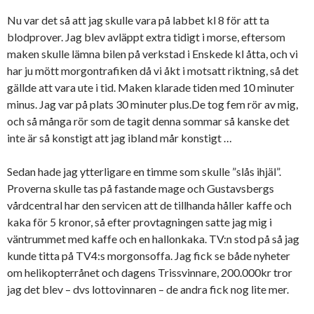
Nu var det så att jag skulle vara på labbet kl 8 för att ta
blodprover. Jag blev avläppt extra tidigt i morse, eftersom
maken skulle lämna bilen på verkstad i Enskede kl åtta, och vi
har ju mött morgontrafiken då vi åkt i motsatt riktning, så det
gällde att vara ute i tid. Maken klarade tiden med 10 minuter
minus. Jag var på plats 30 minuter plus.De tog fem rör av mig,
och så många rör som de tagit denna sommar så kanske det
inte är så konstigt att jag ibland mår konstigt …
Sedan hade jag ytterligare en timme som skulle ”slås ihjäl”.
Proverna skulle tas på fastande mage och Gustavsbergs
vårdcentral har den servicen att de tillhanda håller kaffe och
kaka för 5 kronor, så efter provtagningen satte jag mig i
väntrummet med kaffe och en hallonkaka. TV:n stod på så jag
kunde titta på TV4:s morgonsoffa. Jag fick se både nyheter
om helikopterrånet och dagens Trissvinnare, 200.000kr tror
jag det blev – dvs lottovinnaren – de andra fick nog lite mer.