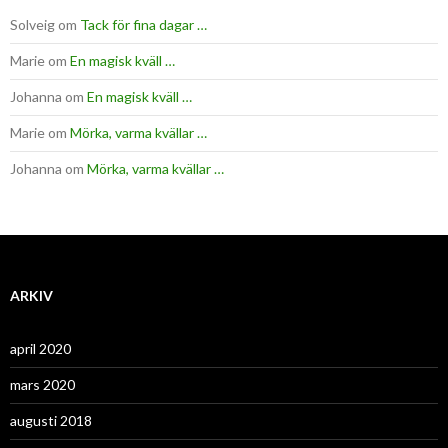
Solveig
om
Tack för fina dagar …
Marie
om
En magisk kväll …
Johanna
om
En magisk kväll …
Marie
om
Mörka, varma kvällar …
Johanna
om
Mörka, varma kvällar …
ARKIV
april 2020
mars 2020
augusti 2018