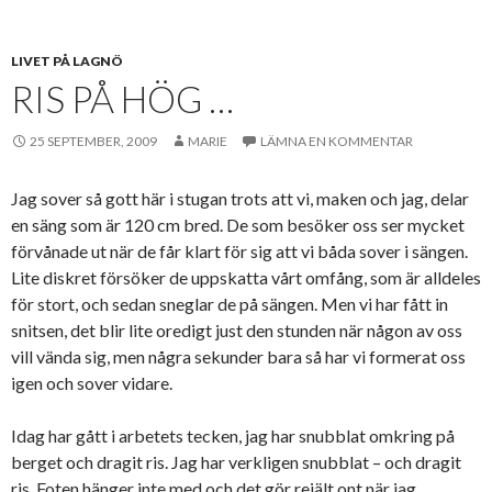
LIVET PÅ LAGNÖ
RIS PÅ HÖG …
25 SEPTEMBER, 2009
MARIE
LÄMNA EN KOMMENTAR
Jag sover så gott här i stugan trots att vi, maken och jag, delar
en säng som är 120 cm bred. De som besöker oss ser mycket
förvånade ut när de får klart för sig att vi båda sover i sängen.
Lite diskret försöker de uppskatta vårt omfång, som är alldeles
för stort, och sedan sneglar de på sängen. Men vi har fått in
snitsen, det blir lite oredigt just den stunden när någon av oss
vill vända sig, men några sekunder bara så har vi formerat oss
igen och sover vidare.
Idag har gått i arbetets tecken, jag har snubblat omkring på
berget och dragit ris. Jag har verkligen snubblat – och dragit
ris. Foten hänger inte med och det gör rejält ont när jag