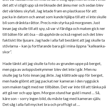
det att vi stigit upp så mröknade det ännu mer och sedan blev
det världens skyfall. Jag letade fram en plastkasse för att
packa in datorn och annat som kunde hjälpa till att vi inte skulle
bli som dränkta råttor. Precis min styrka på morgonen. Just
innan jag skulle till att spy, så var vi färdiga och maken gick ner
till båten för att ösa – då upphörde också regnet och det blev
faktiskt lite ljusare. Jag hade i alla fall bestämt att jag skulle ta
stövlarna – kan ju fortfarande bara gå i mina öppna ”kalleanka-
skor”.
Hade tänkt att jag skulle ta foto av grunden uppe på berget,
men pga av avloppsbekymmer blev det inte i går. Men nu
skulle jag ta foto innan jag åkte. Jag klättrade upp för berget,
men hade glömt att jag packat ner kameran i den ryggsäck
som maken tagit med ner tillbåten. Det var inte till att tänka på
att gå ner och upp igen. Morgon stund har guld i mund … Så,
käre son – sorry ingen bild, du måste tag med kameran själv.
Det såg i alla fall mycket bra och proffsigt ut …