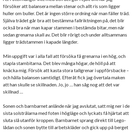
försöker att balansera mellan stenar och allt ris som ligger
huller om buller. Det är ingen större ordning när man fäller träd.
Själva trädet går bra att bestämma fallriktningen på, det blir
också bra när man kapar stammen i bestämda bitar, men när
sedan grenarna skall av. Det blir rörigt och under alltsammans
ligger trädstammen i kapade längder.
Min uppgift var i alla fall att försöka få grenarna i en hög, och
stapla stambitarna. Det blev många högar, de höll på att
knäcka mig. Försök att kasta stora tallgrenar i uppförsbacke –
och hålla balansen samtidigt. Efteråt fick jag övertala maken
att han skulle se skillnaden. Jo, jo … han såg nog att det var
skillnad …
Sonen och barnbarnet anlände när jag avslutat, satt mig ner i de
sista solstrålarna med foten i högläge och lyckats få hjärtat att
sluta slå utanför kroppen. Barnbarnet sprang direkt till Lego-
lådan och sonen bytte till arbetskläder och gick upp på berget