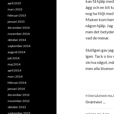
kan få hjälp med
april 2015
ägg och en bit k
mars 2015
nog ha följt med 
februari 2015
Maken kom hem – 
januari 2015
någon hjälp. Jag 
december 2014
men det betyder i
november 2014
vad de menar.
oktober 2014
september 2014
Slutligen gav jag
augusti 2014
igen. Tack o lov
juli 2014
skriva något, må
maj 2014
men alla lösenor
april 2014
mars 2014
februari 2014
januari 2014
Inläggsna
december 2013
FÖREGÅENDE INL
november 2013
Orättvist …
oktober 2013
september 2013