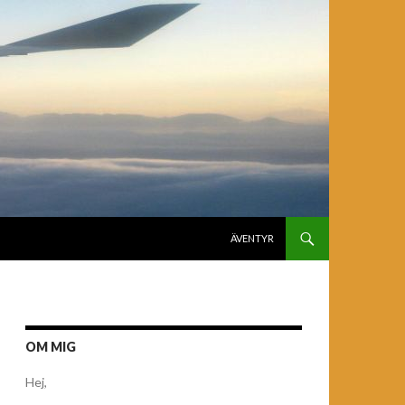
GÅ TILL INNEHÅLL
ÄVENTYR
OM MIG
Hej,