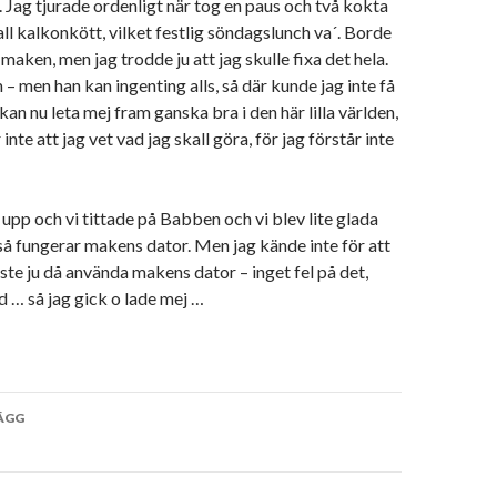
. Jag tjurade ordenligt när tog en paus och två kokta
all kalkonkött, vilket festlig söndagslunch va´. Borde
maken, men jag trodde ju att jag skulle fixa det hela.
men han kan ingenting alls, så där kunde jag inte få
kan nu leta mej fram ganska bra i den här lilla världen,
nte att jag vet vad jag skall göra, för jag förstår inte
 upp och vi tittade på Babben och vi blev lite glada
 så fungerar makens dator. Men jag kände inte för att
ste ju då använda makens dator – inget fel på det,
d … så jag gick o lade mej …
vigering
ÄGG