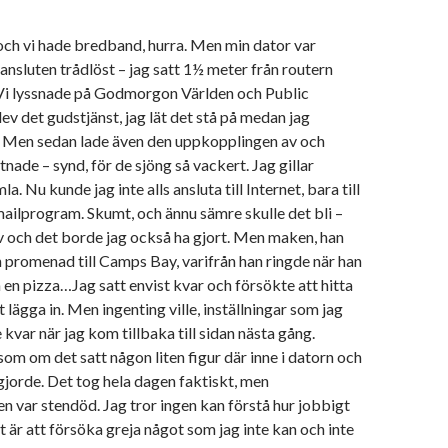
och vi hade bredband, hurra. Men min dator var
 ansluten trådlöst – jag satt 1½ meter från routern
Vi lyssnade på Godmorgon Världen och Public
lev det gudstjänst, jag lät det stå på medan jag
n. Men sedan lade även den uppkopplingen av och
nade – synd, för de sjöng så vackert. Jag gillar
a. Nu kunde jag inte alls ansluta till Internet, bara till
ailprogram. Skumt, och ännu sämre skulle det bli –
av och det borde jag också ha gjort. Men maken, han
n promenad till Camps Bay, varifrån han ringde när han
n en pizza…
Jag satt envist kvar och försökte att hitta
t lägga in. Men ingenting ville, inställningar som jag
 kvar när jag kom tillbaka till sidan nästa gång.
om om det satt någon liten figur där inne i datorn och
 gjorde. Det tog hela dagen faktiskt, men
 var stendöd. Jag tror ingen kan förstå hur jobbigt
t är att försöka greja något som jag inte kan och inte