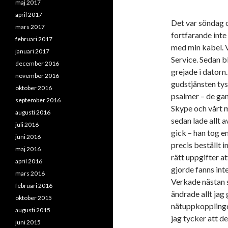
maj 2017
april 2017
Det var söndag 
mars 2017
fortfarande inte
februari 2017
med min kabel. 
januari 2017
Service. Sedan b
december 2016
grejade i dator
november 2016
gudstjänsten tyst
oktober 2016
psalmer – de gaml
september 2016
Skype och vårt m
augusti 2016
sedan lade allt 
juli 2016
gick – han tog e
juni 2016
precis beställt i
maj 2016
rätt uppgifter at
april 2016
gjorde fanns inte
mars 2016
Verkade nästan s
februari 2016
ändrade allt jag
oktober 2015
nätuppkopplingen
augusti 2015
jag tycker att de
juni 2015