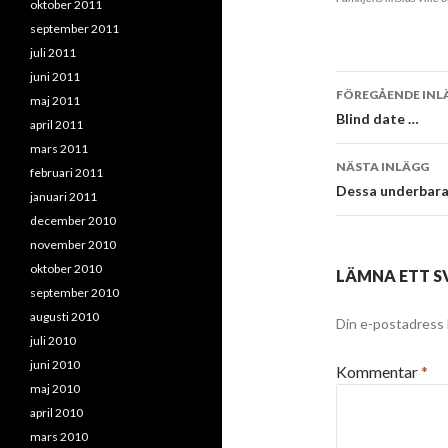
oktober 2011
september 2011
juli 2011
juni 2011
Inläggsna
FÖREGÅENDE INL
maj 2011
Blind date …
april 2011
mars 2011
NÄSTA INLÄGG
februari 2011
Dessa underbara
januari 2011
december 2010
november 2010
oktober 2010
LÄMNA ETT S
september 2010
augusti 2010
Din e-postadress 
juli 2010
juni 2010
Kommentar
*
maj 2010
april 2010
mars 2010