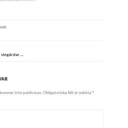
vigering
ÄGG
 vingårdar …
VAR
kommer inte publiceras.
Obligatoriska fält är märkta
*