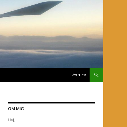
GÅ TILL INNEHÅLL
ÄVENTYR
OM MIG
Hej,