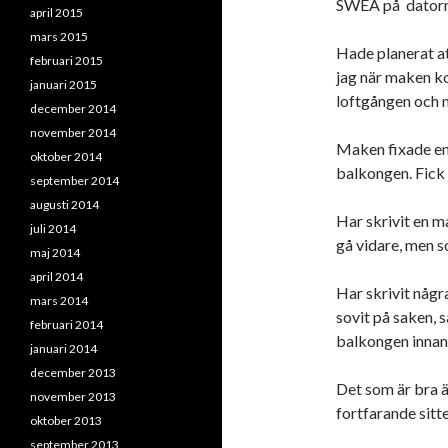
SWEA på datorn h
april 2015
mars 2015
Hade planerat a
februari 2015
jag när maken ko
januari 2015
loftgången och nj
december 2014
november 2014
Maken fixade en
oktober 2014
balkongen. Fick 
september 2014
augusti 2014
Har skrivit en m
juli 2014
gå vidare, men so
maj 2014
april 2014
Har skrivit några
mars 2014
sovit på saken, s
februari 2014
balkongen innan 
januari 2014
december 2013
Det som är bra är
november 2013
fortfarande sitt
oktober 2013
september 2013