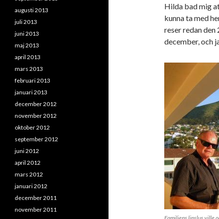
Hilda bad mig at
augusti 2013
kunna ta med hem
juli 2013
reser redan den 
juni 2013
december, och j
maj 2013
april 2013
mars 2013
februari 2013
januari 2013
december 2012
november 2012
oktober 2012
september 2012
juni 2012
april 2012
mars 2012
januari 2012
december 2011
november 2011
Familjens linslus ville o