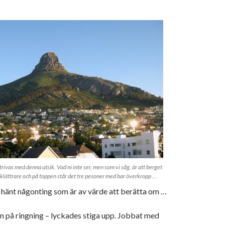
trivas med denna utsik. Vad ni inte ser, men som vi såg, är att berget
sklättrare och på toppen står det tre pesoner med bar överkropp ...
e hänt någonting som är av värde att berätta om …
n på ringning – lyckades stiga upp. Jobbat med