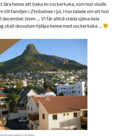
t lära henne att baka en sockerkaka, som hon skulle
 till familjen i Zimbabwe i jul. Hon talade om att hon
2 december, hmm … Vi får alltså städa själva hela
ag skall dessutom hjälpa henne med sockerkaka …
ckså vara med i ett hörn ...