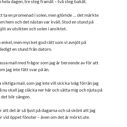
ela dagen, tre steg framåt – två steg bakåt.
tt ta en promenad i solen, men glömde … det märkte
m hem och det nästan var kväll. Stod en stund på
öt av utsikten och solen i ansiktet.
 enkel, men mycket god rätt som vi avnjöt på
ledigt en stund från datorn.
assa mail med frågor som jag är beroende av för att
m jag inte fått svar på än.
 viktiga mail, som jag inte vill skicka iväg förrän jag
å nu skall jag släcka ner här och sätta mig och njuta på
det blir sängen.
 att det är så ljust på dagarna och så skönt att jag
er vid öppet fönster – även om det är mörkt ute.