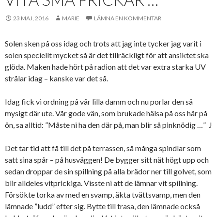
23 MAJ, 2016
MARIE
LÄMNA EN KOMMENTAR
Solen sken på oss idag och trots att jag inte tycker jag varit i
solen speciellt mycket så är det tillräckligt för att ansiktet ska
glöda. Maken hade hört på radion att det var extra starka UV
strålar idag – kanske var det så.
Idag fick vi ordning på vår lilla damm och nu porlar den så
mysigt där ute. Vår gode vän, som brukade hälsa på oss här på
ön, sa alltid: ”Måste ni ha den där på, man blir så pinknödig …” J
Det tar tid att få till det på terrassen, så många spindlar som
satt sina spår – på husväggen! De bygger sitt nät högt upp och
sedan droppar de sin spillning på alla brädor ner till golvet, som
blir alldeles vitprickiga. Visste ni att de lämnar vit spillning.
Försökte torka av med en svamp, äkta tvättsvamp, men den
lämnade ”ludd” efter sig. Bytte till trasa, den lämnade också