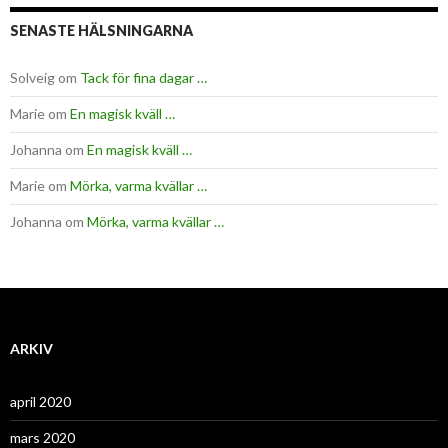
SENASTE HÄLSNINGARNA
Solveig
om
Tack för fina dagar …
Marie
om
En magisk kväll …
Johanna
om
En magisk kväll …
Marie
om
Mörka, varma kvällar …
Johanna
om
Mörka, varma kvällar …
ARKIV
april 2020
mars 2020