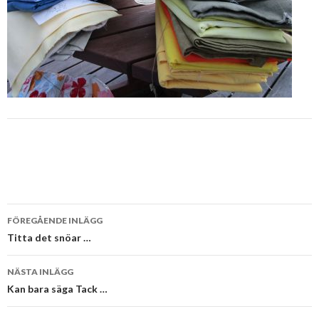
Inläggsnavigering
FÖREGÅENDE INLÄGG
Titta det snöar …
NÄSTA INLÄGG
Kan bara säga Tack …