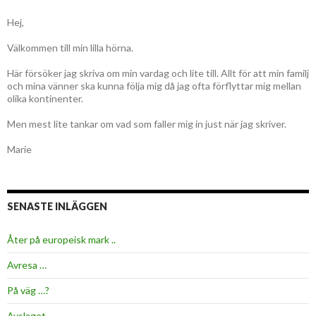
Hej,
Välkommen till min lilla hörna.
Här försöker jag skriva om min vardag och lite till. Allt för att min familj
och mina vänner ska kunna följa mig då jag ofta förflyttar mig mellan
olika kontinenter.
Men mest lite tankar om vad som faller mig in just när jag skriver.
Marie
SENASTE INLÄGGEN
Åter på europeisk mark ..
Avresa …
På väg …?
Avslaget …