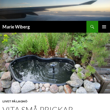
Sök
Marie Wiberg
GÅ
PRIMÄR
TILL
MENY
INNEHÅLL
LIVET PÅ LAGNÖ
VITA SMÅ PRICKAR …