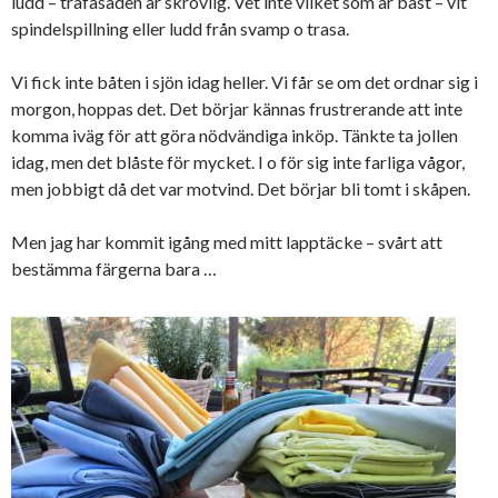
ludd – träfasaden är skrovlig. Vet inte vilket som är bäst – vit
spindelspillning eller ludd från svamp o trasa.
Vi fick inte båten i sjön idag heller. Vi får se om det ordnar sig i
morgon, hoppas det. Det börjar kännas frustrerande att inte
komma iväg för att göra nödvändiga inköp. Tänkte ta jollen
idag, men det blåste för mycket. I o för sig inte farliga vågor,
men jobbigt då det var motvind. Det börjar bli tomt i skåpen.
Men jag har kommit igång med mitt lapptäcke – svårt att
bestämma färgerna bara …