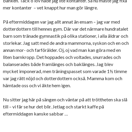
banken. Tack o lov hade jag lite kontanter. Så nu måste jag fixa
mer kontanter – vet knappt hur man gör längre.
På eftermiddagen var jag allt annat än ensam – jag var med
dotterdottern till hennes gym. Där var det närmare hundratalet
barn som tränade gymnastik på olika stationer, i alla åldrar och
storlekar. Jag satt med de andra mammorna, syskon och en och
annan mor- och farförälder. Oj, oj vad man kan göra med en
liten barnkropp. Det hoppades och voltades, snurrades och
balanserades både framlänges och baklänges. Jag blev
mycket imponerad, men träningspasset som varade 1½ timme
var jag rätt nöjd och dotterdottern också. Mamma kom och
hämtade oss och vi åkte hem igen.
Nu sitter jag här på sängen och väntar på att tröttheten ska slå
till – vi får se hur det blir. Jetlag och starkt kaffe på
eftermiddagen kanske sabbar …