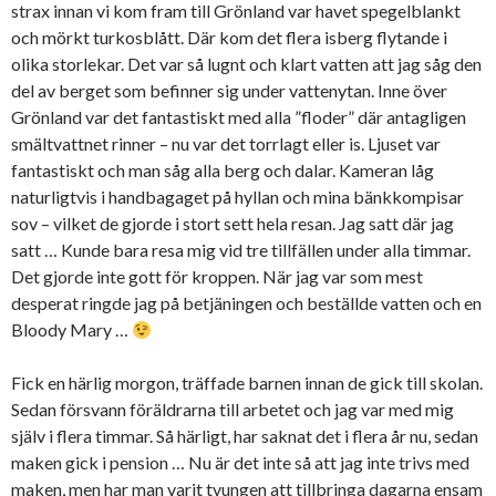
strax innan vi kom fram till Grönland var havet spegelblankt
och mörkt turkosblått. Där kom det flera isberg flytande i
olika storlekar. Det var så lugnt och klart vatten att jag såg den
del av berget som befinner sig under vattenytan. Inne över
Grönland var det fantastiskt med alla ”floder” där antagligen
smältvattnet rinner – nu var det torrlagt eller is. Ljuset var
fantastiskt och man såg alla berg och dalar. Kameran låg
naturligtvis i handbagaget på hyllan och mina bänkkompisar
sov – vilket de gjorde i stort sett hela resan. Jag satt där jag
satt … Kunde bara resa mig vid tre tillfällen under alla timmar.
Det gjorde inte gott för kroppen. När jag var som mest
desperat ringde jag på betjäningen och beställde vatten och en
Bloody Mary …
Fick en härlig morgon, träffade barnen innan de gick till skolan.
Sedan försvann föräldrarna till arbetet och jag var med mig
själv i flera timmar. Så härligt, har saknat det i flera år nu, sedan
maken gick i pension … Nu är det inte så att jag inte trivs med
maken, men har man varit tvungen att tillbringa dagarna ensam