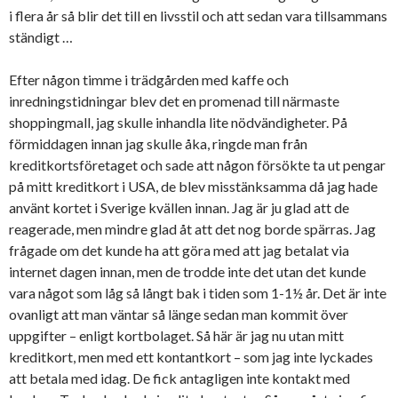
i flera år så blir det till en livsstil och att sedan vara tillsammans
ständigt …
Efter någon timme i trädgården med kaffe och
inredningstidningar blev det en promenad till närmaste
shoppingmall, jag skulle inhandla lite nödvändigheter. På
förmiddagen innan jag skulle åka, ringde man från
kreditkortsföretaget och sade att någon försökte ta ut pengar
på mitt kreditkort i USA, de blev misstänksamma då jag hade
använt kortet i Sverige kvällen innan. Jag är ju glad att de
reagerade, men mindre glad åt att det nog borde spärras. Jag
frågade om det kunde ha att göra med att jag betalat via
internet dagen innan, men de trodde inte det utan det kunde
vara något som låg så långt bak i tiden som 1-1½ år. Det är inte
ovanligt att man väntar så länge sedan man kommit över
uppgifter – enligt kortbolaget. Så här är jag nu utan mitt
kreditkort, men med ett kontantkort – som jag inte lyckades
att betala med idag. De fick antagligen inte kontakt med