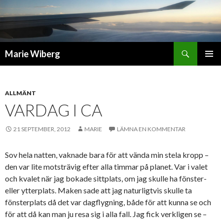
Sök
Marie Wiberg
GÅ
PRIMÄR
TILL
MENY
INNEHÅLL
ALLMÄNT
VARDAG I CA
21 SEPTEMBER, 2012
MARIE
LÄMNA EN KOMMENTAR
Sov hela natten, vaknade bara för att vända min stela kropp –
den var lite motsträvig efter alla timmar på planet. Var i valet
och kvalet när jag bokade sittplats, om jag skulle ha fönster-
eller ytterplats. Maken sade att jag naturligtvis skulle ta
fönsterplats då det var dagflygning, både för att kunna se och
för att då kan man ju resa sig i alla fall. Jag fick verkligen se –