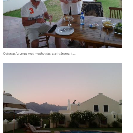
Ostarna forceras med medhavda reseinstrument …