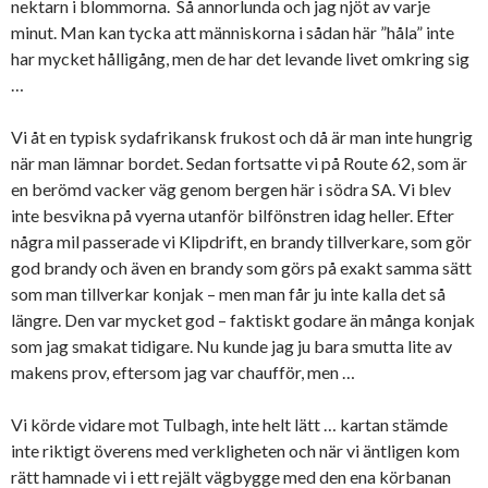
nektarn i blommorna. Så annorlunda och jag njöt av varje
minut. Man kan tycka att människorna i sådan här ”håla” inte
har mycket hålligång, men de har det levande livet omkring sig
…
Vi åt en typisk sydafrikansk frukost och då är man inte hungrig
när man lämnar bordet. Sedan fortsatte vi på Route 62, som är
en berömd vacker väg genom bergen här i södra SA. Vi blev
inte besvikna på vyerna utanför bilfönstren idag heller. Efter
några mil passerade vi Klipdrift, en brandy tillverkare, som gör
god brandy och även en brandy som görs på exakt samma sätt
som man tillverkar konjak – men man får ju inte kalla det så
längre. Den var mycket god – faktiskt godare än många konjak
som jag smakat tidigare. Nu kunde jag ju bara smutta lite av
makens prov, eftersom jag var chaufför, men …
Vi körde vidare mot Tulbagh, inte helt lätt … kartan stämde
inte riktigt överens med verkligheten och när vi äntligen kom
rätt hamnade vi i ett rejält vägbygge med den ena körbanan