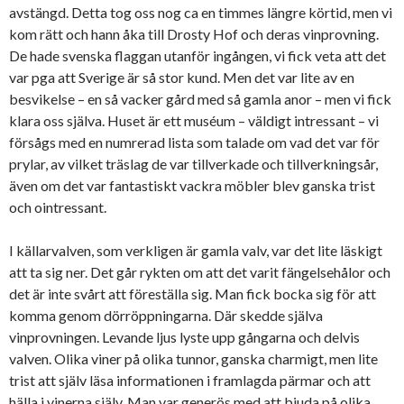
avstängd. Detta tog oss nog ca en timmes längre körtid, men vi
kom rätt och hann åka till Drosty Hof och deras vinprovning.
De hade svenska flaggan utanför ingången, vi fick veta att det
var pga att Sverige är så stor kund. Men det var lite av en
besvikelse – en så vacker gård med så gamla anor – men vi fick
klara oss själva. Huset är ett muséum – väldigt intressant – vi
försågs med en numrerad lista som talade om vad det var för
prylar, av vilket träslag de var tillverkade och tillverkningsår,
även om det var fantastiskt vackra möbler blev ganska trist
och ointressant.
I källarvalven, som verkligen är gamla valv, var det lite läskigt
att ta sig ner. Det går rykten om att det varit fängelsehålor och
det är inte svårt att föreställa sig. Man fick bocka sig för att
komma genom dörröppningarna. Där skedde själva
vinprovningen. Levande ljus lyste upp gångarna och delvis
valven. Olika viner på olika tunnor, ganska charmigt, men lite
trist att själv läsa informationen i framlagda pärmar och att
hälla i vinerna själv. Man var generös med att bjuda på olika