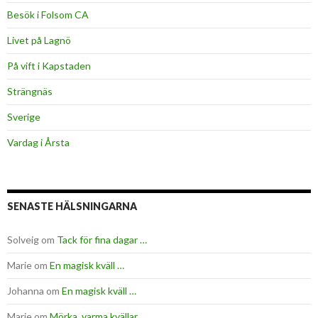
Besök i Folsom CA
Livet på Lagnö
På vift i Kapstaden
Strängnäs
Sverige
Vardag i Årsta
SENASTE HÄLSNINGARNA
Solveig
om
Tack för fina dagar …
Marie
om
En magisk kväll …
Johanna
om
En magisk kväll …
Marie
om
Mörka, varma kvällar …