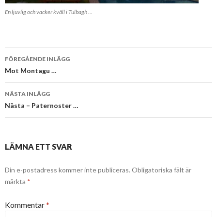
En ljuvlig och vacker kväll i Tulbagh …
Inläggsnavigering
FÖREGÅENDE INLÄGG
Mot Montagu …
NÄSTA INLÄGG
Nästa – Paternoster …
LÄMNA ETT SVAR
Din e-postadress kommer inte publiceras.
Obligatoriska fält är
märkta
*
Kommentar
*