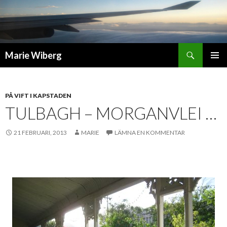
Sök
Marie Wiberg
GÅ
PRIMÄR
TILL
MENY
INNEHÅLL
PÅ VIFT I KAPSTADEN
TULBAGH – MORGANVLEI …
21 FEBRUARI, 2013
MARIE
LÄMNA EN KOMMENTAR