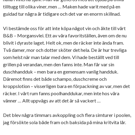
tilltugg till olika viner, men … Maken hade varit med på en
guidad tur några år tidigare och det var en enorm skillnad.
Vi bestämde oss för att inte köpa något vin och åkte till vårt
B&B – Morgansvlei. Ett av våra favoritställen, även om de nu
blivit i dyraste laget. Helt ok, men de räcker inte ända fram.
Två damer, mor och dotter sköter det hela. De är hur trevliga
som helst när man talar med dem. Vi hade beställt ved till
grillen på verandan, men den fanns inte. Man får var sin
duschhandduk – men bara en gemensam vanlig handduk.
Däremot finns det både schampo, duschcreme och
kroppslotion – visserligen bara en förpackning av var, men det
räcker. I vårt rum fanns poolhanddukar, men inte hos våra
vänner … Allt uppvägs av att det är så vackert …
Det blev några timmars avkoppling och flera simturer i poolen,
jag försökte sola både fram och baksida på mina kritvita lår.