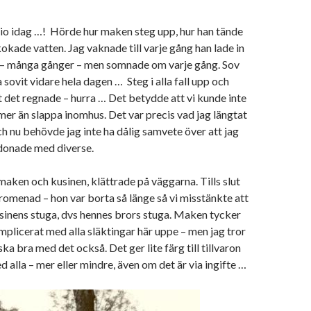
v tio idag …! Hörde hur maken steg upp, hur han tände
kokade vatten. Jag vaknade till varje gång han lade in
n – många gånger – men somnade om varje gång. Sov
 sovit vidare hela dagen … Steg i alla fall upp och
 det regnade – hurra … Det betydde att vi kunde inte
er än slappa inomhus. Det var precis vad jag längtat
och nu behövde jag inte ha dålig samvete över att jag
 donade med diverse.
aken och kusinen, klättrade på väggarna. Tills slut
romenad – hon var borta så länge så vi misstänkte att
usinens stuga, dvs hennes brors stuga. Maken tycker
omplicerat med alla släktingar här uppe – men jag tror
ska bra med det också. Det ger lite färg till tillvaron
d alla – mer eller mindre, även om det är via ingifte …