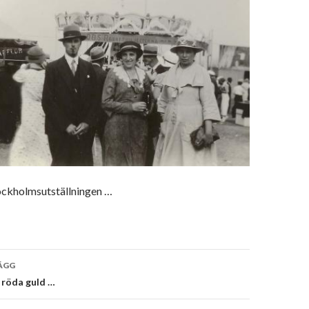
ockholmsutställningen …
vigering
ÄGG
 röda guld …