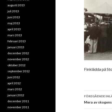
augusti 2013
juli 2013
juni 2013
maj 2013
april 2013
mars 2013
februari 2013
januari 2013
december 2012
november 2012
oktober 2012
Finklädda på St
september 2012
juni 2012
april 2012
mars 2012
Inläggsna
januari 2012
FÖREGÅENDE INL
december 2011
Mera av skogens
november 2011