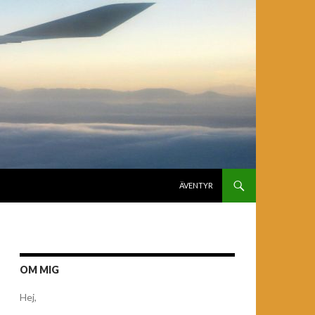
GÅ TILL INNEHÅLL
ÄVENTYR
OM MIG
Hej,