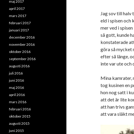
maj 2017
april 2017
Jag sov till hal
mars 2017
eld i spisen och 
februari 2017
mer ved i spise
januari 2017
så gott, kunde ha
december 2016
konstaterade att
november 2016
göra så mycket m
oktober 2016
efter så länge, 
september 2016
inte var ute och
augusti 2016
juli 2016
Mina kamrater, m
juni 2016
tog kusinen en p
maj 2016
hon nog satt i k
april 2016
att det är lite k
mars 2016
att han trivs gan
februari 2016
att vara släkt me
oktober 2015
augusti 2015
juni 2015