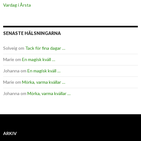
Vardag i Årsta
SENASTE HÄLSNINGARNA
Solveig
om
Tack för fina dagar …
Marie
om
En magisk kväll …
Johanna
om
En magisk kväll …
Marie
om
Mörka, varma kvällar …
Johanna
om
Mörka, varma kvällar …
ARKIV