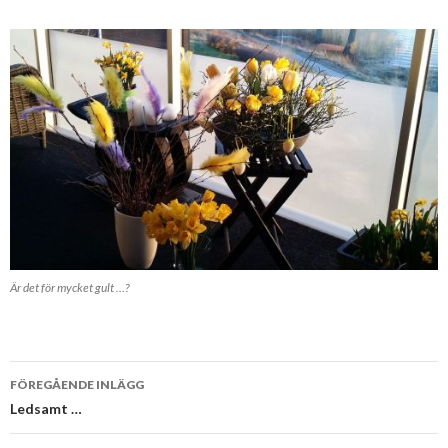
Är det för mycket gult …?
Inläggsnavigering
FÖREGÅENDE INLÄGG
Ledsamt …