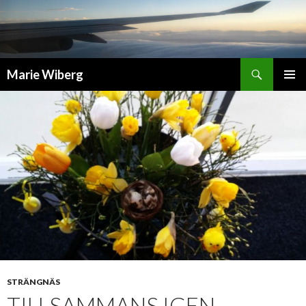
Sök
Marie Wiberg
GÅ
PRIMÄR
TILL
MENY
INNEHÅLL
STRÄNGNÄS
TILLSAMMANS IGEN …