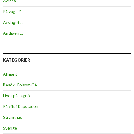
Avresa …
På väg …?
Avslaget …
Äntligen …
KATEGORIER
Allmänt
Besök i Folsom CA
Livet på Lagnö
På vift i Kapstaden
Strängnäs
Sverige