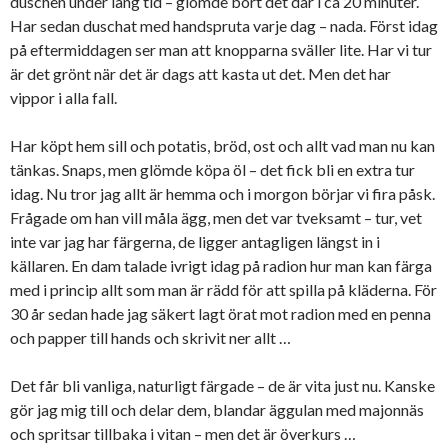
duschen under lång tid – glömde bort det där i ca 20 minuter.
Har sedan duschat med handspruta varje dag – nada. Först idag
på eftermiddagen ser man att knopparna sväller lite. Har vi tur
är det grönt när det är dags att kasta ut det. Men det har
vippor i alla fall.
Har köpt hem sill och potatis, bröd, ost och allt vad man nu kan
tänkas. Snaps, men glömde köpa öl – det fick bli en extra tur
idag. Nu tror jag allt är hemma och i morgon börjar vi fira påsk.
Frågade om han vill måla ägg, men det var tveksamt – tur, vet
inte var jag har färgerna, de ligger antagligen längst in i
källaren. En dam talade ivrigt idag på radion hur man kan färga
med i princip allt som man är rädd för att spilla på kläderna. För
30 år sedan hade jag säkert lagt örat mot radion med en penna
och papper till hands och skrivit ner allt …
Det får bli vanliga, naturligt färgade – de är vita just nu. Kanske
gör jag mig till och delar dem, blandar äggulan med majonnäs
och spritsar tillbaka i vitan – men det är överkurs …