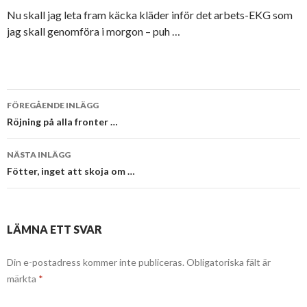
Nu skall jag leta fram käcka kläder inför det arbets-EKG som
jag skall genomföra i morgon – puh …
Inläggsnavigering
FÖREGÅENDE INLÄGG
Röjning på alla fronter …
NÄSTA INLÄGG
Fötter, inget att skoja om …
LÄMNA ETT SVAR
Din e-postadress kommer inte publiceras.
Obligatoriska fält är
märkta
*