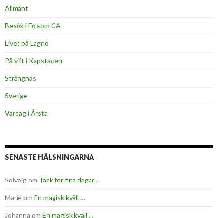
Allmänt
Besök i Folsom CA
Livet på Lagnö
På vift i Kapstaden
Strängnäs
Sverige
Vardag i Årsta
SENASTE HÄLSNINGARNA
Solveig
om
Tack för fina dagar …
Marie
om
En magisk kväll …
Johanna
om
En magisk kväll …