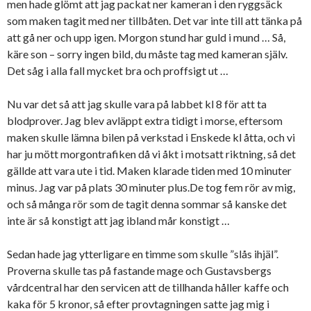
men hade glömt att jag packat ner kameran i den ryggsäck
som maken tagit med ner tillbåten. Det var inte till att tänka på
att gå ner och upp igen. Morgon stund har guld i mund … Så,
käre son – sorry ingen bild, du måste tag med kameran själv.
Det såg i alla fall mycket bra och proffsigt ut …
Nu var det så att jag skulle vara på labbet kl 8 för att ta
blodprover. Jag blev avläppt extra tidigt i morse, eftersom
maken skulle lämna bilen på verkstad i Enskede kl åtta, och vi
har ju mött morgontrafiken då vi åkt i motsatt riktning, så det
gällde att vara ute i tid. Maken klarade tiden med 10 minuter
minus. Jag var på plats 30 minuter plus.De tog fem rör av mig,
och så många rör som de tagit denna sommar så kanske det
inte är så konstigt att jag ibland mår konstigt …
Sedan hade jag ytterligare en timme som skulle ”slås ihjäl”.
Proverna skulle tas på fastande mage och Gustavsbergs
vårdcentral har den servicen att de tillhanda håller kaffe och
kaka för 5 kronor, så efter provtagningen satte jag mig i