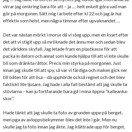
virrar jag omkring bara för att – ja …. helt enkelt göra vad man
gör på morgonen. Sätt mig i arbete efter kl 22 och jag är hur
effektiv som helst, men några timmar efter upvaknandet …
Det var nästan mörkt i morse då vi steg upp, men en kvart efter
det att vi stigit upp så mröknade det ännu mer och sedan blev
det världens skyfall. Jag letade fram en plastkasse för att
packa in datorn och annat som kunde hjälpa till att vi inte skulle
bli som dränkta råttor. Precis min styrka på morgonen. Just
innan jag skulle till att spy, så var vi färdiga och maken gick ner
till båten för att ösa – då upphörde också regnet och det blev
faktiskt lite ljusare. Jag hade i alla fall bestämt att jag skulle ta
stövlarna – kan ju fortfarande bara gå i mina öppna ”kalleanka-
skor”.
Hade tänkt att jag skulle ta foto av grunden uppe på berget,
men pga av avloppsbekymmer blev det inte i går. Men nu
skulle jag ta foto innan jag åkte. Jag klättrade upp för berget,