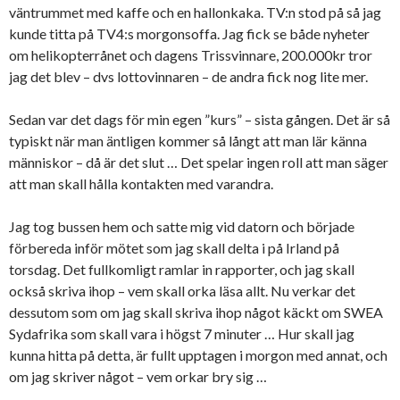
väntrummet med kaffe och en hallonkaka. TV:n stod på så jag
kunde titta på TV4:s morgonsoffa. Jag fick se både nyheter
om helikopterrånet och dagens Trissvinnare, 200.000kr tror
jag det blev – dvs lottovinnaren – de andra fick nog lite mer.
Sedan var det dags för min egen ”kurs” – sista gången. Det är så
typiskt när man äntligen kommer så långt att man lär känna
människor – då är det slut … Det spelar ingen roll att man säger
att man skall hålla kontakten med varandra.
Jag tog bussen hem och satte mig vid datorn och började
förbereda inför mötet som jag skall delta i på Irland på
torsdag. Det fullkomligt ramlar in rapporter, och jag skall
också skriva ihop – vem skall orka läsa allt. Nu verkar det
dessutom som om jag skall skriva ihop något käckt om SWEA
Sydafrika som skall vara i högst 7 minuter … Hur skall jag
kunna hitta på detta, är fullt upptagen i morgon med annat, och
om jag skriver något – vem orkar bry sig …