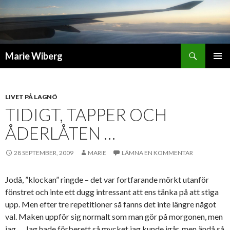
Sök
Marie Wiberg
GÅ
PRIMÄR
TILL
MENY
INNEHÅLL
LIVET PÅ LAGNÖ
TIDIGT, TAPPER OCH
ÅDERLÅTEN …
28 SEPTEMBER, 2009
MARIE
LÄMNA EN KOMMENTAR
Jodå, ”klockan” ringde – det var fortfarande mörkt utanför
fönstret och inte ett dugg intressant att ens tänka på att stiga
upp. Men efter tre repetitioner så fanns det inte längre något
val. Maken uppför sig normalt som man gör på morgonen, men
jag … Jag hade förberett så mycket jag kunde igår, men ändå så