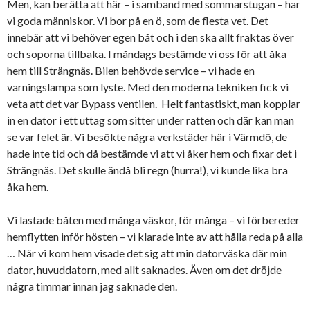
Men, kan berätta att här – i samband med sommarstugan – har
vi goda människor. Vi bor på en ö, som de flesta vet. Det
innebär att vi behöver egen båt och i den ska allt fraktas över
och soporna tillbaka. I måndags bestämde vi oss för att åka
hem till Strängnäs. Bilen behövde service – vi hade en
varningslampa som lyste. Med den moderna tekniken fick vi
veta att det var Bypass ventilen. Helt fantastiskt, man kopplar
in en dator i ett uttag som sitter under ratten och där kan man
se var felet är. Vi besökte några verkstäder här i Värmdö, de
hade inte tid och då bestämde vi att vi åker hem och fixar det i
Strängnäs. Det skulle ändå bli regn (hurra!), vi kunde lika bra
åka hem.
Vi lastade båten med många väskor, för många – vi förbereder
hemflytten inför hösten – vi klarade inte av att hålla reda på alla
… När vi kom hem visade det sig att min datorväska där min
dator, huvuddatorn, med allt saknades. Även om det dröjde
några timmar innan jag saknade den.