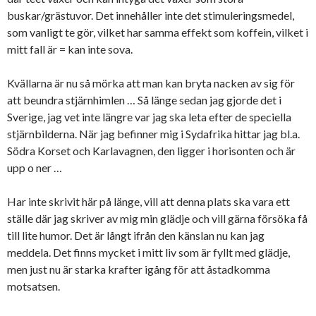
buskar/grästuvor. Det innehåller inte det stimuleringsmedel,
som vanligt te gör, vilket har samma effekt som koffein, vilket i
mitt fall är = kan inte sova.
Kvällarna är nu så mörka att man kan bryta nacken av sig för
att beundra stjärnhimlen … Så länge sedan jag gjorde det i
Sverige, jag vet inte längre var jag ska leta efter de speciella
stjärnbilderna. När jag befinner mig i Sydafrika hittar jag bl.a.
Södra Korset och Karlavagnen, den ligger i horisonten och är
upp o ner …
Har inte skrivit här på länge, vill att denna plats ska vara ett
ställe där jag skriver av mig min glädje och vill gärna försöka få
till lite humor. Det är långt ifrån den känslan nu kan jag
meddela. Det finns mycket i mitt liv som är fyllt med glädje,
men just nu är starka krafter igång för att åstadkomma
motsatsen.