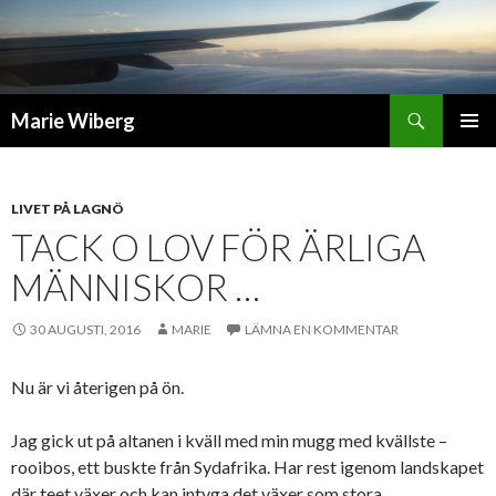
Sök
Marie Wiberg
GÅ
PRIMÄR
TILL
MENY
INNEHÅLL
LIVET PÅ LAGNÖ
TACK O LOV FÖR ÄRLIGA
MÄNNISKOR …
30 AUGUSTI, 2016
MARIE
LÄMNA EN KOMMENTAR
Nu är vi återigen på ön.
Jag gick ut på altanen i kväll med min mugg med kvällste –
rooibos, ett buskte från Sydafrika. Har rest igenom landskapet
där teet växer och kan intyga det växer som stora