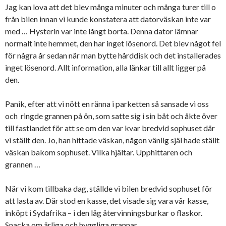
Jag kan lova att det blev många minuter och många turer till o
från bilen innan vi kunde konstatera att datorväskan inte var
med … Hysterin var inte långt borta. Denna dator lämnar
normalt inte hemmet, den har inget lösenord. Det blev något fel
för några år sedan när man bytte hårddisk och det installerades
inget lösenord. Allt information, alla länkar till allt ligger på
den.
Panik, efter att vi nött en ränna i parketten så sansade vi oss
och ringde grannen på ön, som satte sig i sin båt och åkte över
till fastlandet för att se om den var kvar bredvid sophuset där
vi ställt den. Jo, han hittade väskan, någon vänlig själ hade ställt
väskan bakom sophuset. Vilka hjältar. Upphittaren och
grannen …
När vi kom tillbaka dag, ställde vi bilen bredvid sophuset för
att lasta av. Där stod en kasse, det visade sig vara vår kasse,
inköpt i Sydafrika – i den låg återvinningsburkar o flaskor.
Snacka om ärliga och hyggliga grannar …