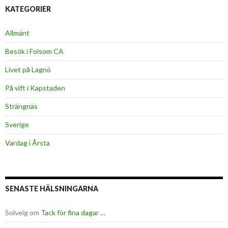
KATEGORIER
Allmänt
Besök i Folsom CA
Livet på Lagnö
På vift i Kapstaden
Strängnäs
Sverige
Vardag i Årsta
SENASTE HÄLSNINGARNA
Solveig
om
Tack för fina dagar …