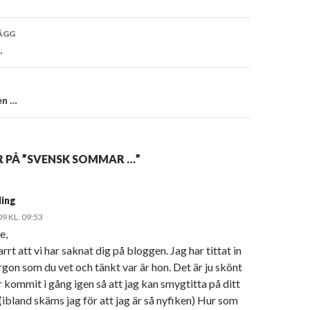
vigering
ÄGG
…
en …
R PÅ ”SVENSK SOMMAR …”
ling
09 KL. 09:53
e,
arrt att vi har saknat dig på bloggen. Jag har tittat in
gon som du vet och tänkt var är hon. Det är ju skönt
r kommit i gång igen så att jag kan smygtitta på ditt
 (ibland skäms jag för att jag är så nyfiken) Hur som