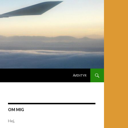
GÅ TILL INNEHÅLL
ÄVENTYR
OM MIG
Hej,