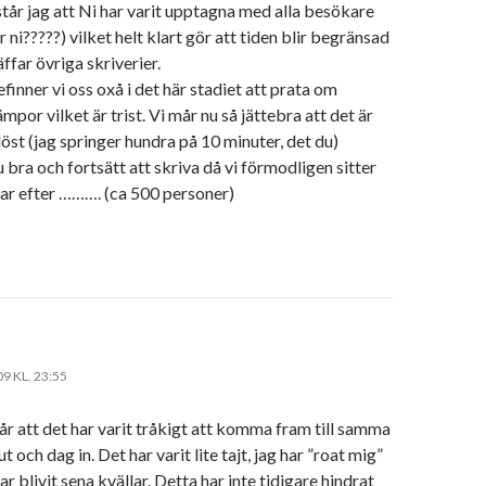
står jag att Ni har varit upptagna med alla besökare
r ni?????) vilket helt klart gör att tiden blir begränsad
ffar övriga skriverier.
finner vi oss oxå i det här stadiet att prata om
mpor vilket är trist. Vi mår nu så jättebra att det är
löst (jag springer hundra på 10 minuter, det du)
 bra och fortsätt att skriva då vi förmodligen sitter
tar efter ………. (ca 500 personer)
09 KL. 23:55
år att det har varit tråkigt att komma fram till samma
t och dag in. Det har varit lite tajt, jag har ”roat mig”
ar blivit sena kvällar. Detta har inte tidigare hindrat