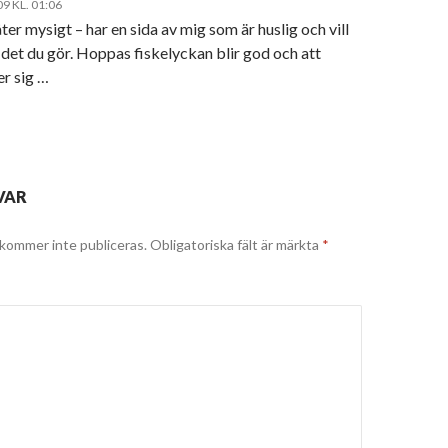
09 KL. 01:06
er mysigt – har en sida av mig som är huslig och vill
 det du gör. Hoppas fiskelyckan blir god och att
er sig …
VAR
kommer inte publiceras.
Obligatoriska fält är märkta
*